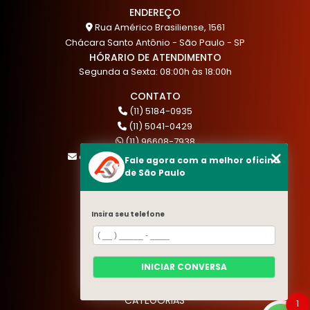
ENDEREÇO
Rua Américo Brasiliense, 1561
Chácara Santo Antônio - São Paulo - SP
HÓRARIO DE ATENDIMENTO
Segunda a Sexta: 08:00h às 18:00h
CONTATO
(11) 5184-0935
(11) 5041-0429
(11) 96608-7938
atendimento@akautocenter.com.br
Fale agora com a melhor oficina
de São Paulo
MENU
Insira seu telefone
HOME
QUEM SOMOS
SERVIÇOS
INICIAR CONVERSA
BLOG
CONTATO
CATEGORIAS
1