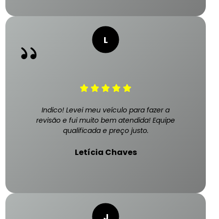
Indico! Levei meu veículo para fazer a
revisão e fui muito bem atendida! Equipe
qualificada e preço justo.
Letícia Chaves