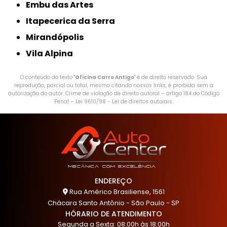
Embu das Artes
Itapecerica da Serra
Mirandópolis
Vila Alpina
O conteúdo do texto "
Oficina Carro Antigo
" é de direito reservado. Sua
reprodução, parcial ou total, mesmo citando nossos links, é proibida sem a
autorização do autor. Crime de violação de direito autoral – artigo 184 do Código
Penal –
Lei 9610/98 - Lei de direitos autorais
.
ENDEREÇO
Rua Américo Brasiliense, 1561
Chácara Santo Antônio - São Paulo - SP
HÓRARIO DE ATENDIMENTO
Segunda a Sexta: 08:00h às 18:00h