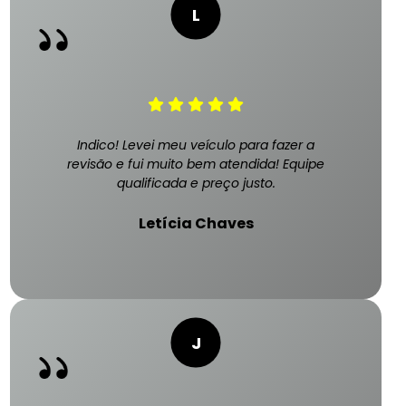
Indico! Levei meu veículo para fazer a
revisão e fui muito bem atendida! Equipe
qualificada e preço justo.
Letícia Chaves