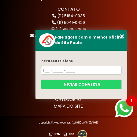
CONTATO
(11) 5184-0935
(11) 5041-0429
(11) 96608-7938
atendimento@akautocenter.com.br
Fale agora com a melhor oficina
de São Paulo
MENU
Insira seu telefone
HOME
QUEM SOMOS
SERVIÇOS
INICIAR CONVERSA
BLOG
CONTATO
CATEGORIAS
1
MAPA DO SITE
Copyright © Akauto Center. (Lei 9610 de 19/02/1998)
HTML
CSS