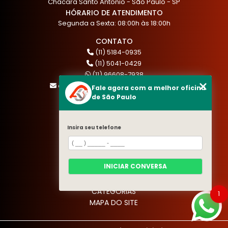
Chácara Santo Antônio - São Paulo - SP
HÓRARIO DE ATENDIMENTO
Segunda a Sexta: 08:00h às 18:00h
CONTATO
(11) 5184-0935
(11) 5041-0429
(11) 96608-7938
atendimento@akautocenter.com.br
Fale agora com a melhor oficina
de São Paulo
MENU
Insira seu telefone
HOME
QUEM SOMOS
SERVIÇOS
INICIAR CONVERSA
BLOG
CONTATO
CATEGORIAS
1
MAPA DO SITE