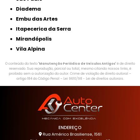
Diadema
Embu das Artes
Itapecerica da Serra
Mirandópolis
Vila Alpina
O conteúdo do texto "
Manutenção Periódica de Veículos Antigos
" é de direito
reservado. Sua reprodução, parcial ou total, mesmo citando nossos links, é
proibida sem a autorização do autor. Crime de violação de direito autoral –
artigo 184 do Código Penal –
Lei 9610/98 - Lei de direitos autorais
.
ENDEREÇO
Rua Américo Brasiliense, 1561