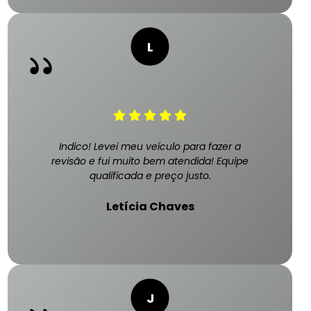
Indico! Levei meu veículo para fazer a
revisão e fui muito bem atendida! Equipe
qualificada e preço justo.
Letícia Chaves