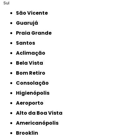
Sul
São Vicente
Guarujá
Praia Grande
Santos
Aclimação
Bela Vista
Bom Retiro
Consolação
Higienópolis
Aeroporto
Alto da Boa Vista
Americanópolis
Brooklin