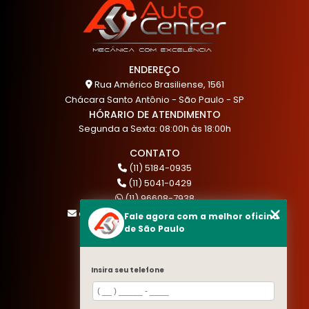
ENDEREÇO
Rua Américo Brasiliense, 1561
Chácara Santo Antônio - São Paulo - SP
HÓRARIO DE ATENDIMENTO
Segunda a Sexta: 08:00h às 18:00h
CONTATO
(11) 5184-0935
(11) 5041-0429
(11) 96608-7938
atendimento@akautocenter.com.br
Fale agora com a melhor oficina
de São Paulo
MENU
Insira seu telefone
HOME
QUEM SOMOS