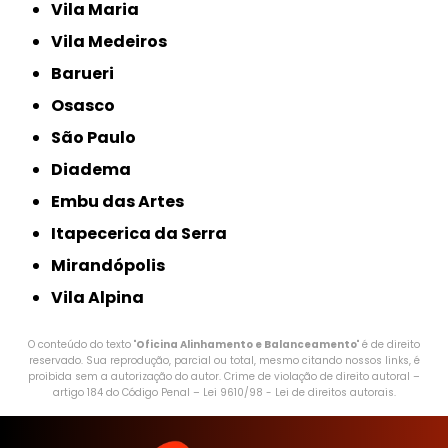
Vila Maria
Vila Medeiros
Barueri
Osasco
São Paulo
Diadema
Embu das Artes
Itapecerica da Serra
Mirandópolis
Vila Alpina
O conteúdo do texto "
Oficina Alinhamento e Balanceamento
" é de direito
reservado. Sua reprodução, parcial ou total, mesmo citando nossos links, é
proibida sem a autorização do autor. Crime de violação de direito autoral –
artigo 184 do Código Penal –
Lei 9610/98 - Lei de direitos autorais
.