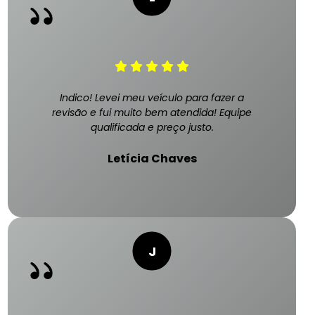
Indico! Levei meu veículo para fazer a
revisão e fui muito bem atendida! Equipe
qualificada e preço justo.
Letícia Chaves