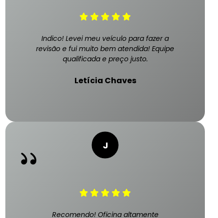
Indico! Levei meu veículo para fazer a
revisão e fui muito bem atendida! Equipe
qualificada e preço justo.
Letícia Chaves
Recomendo! Oficina altamente