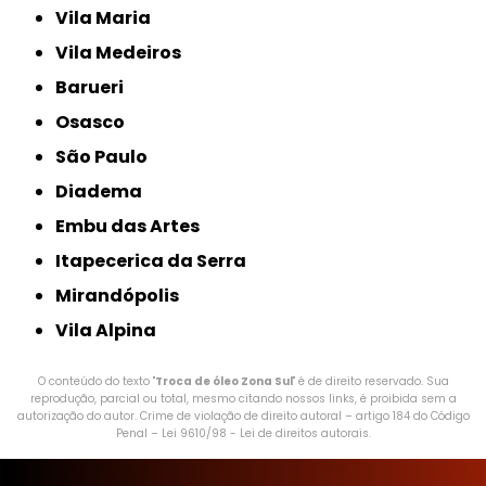
Vila Maria
Vila Medeiros
Barueri
Osasco
São Paulo
Diadema
Embu das Artes
Itapecerica da Serra
Mirandópolis
Vila Alpina
O conteúdo do texto "
Troca de óleo Zona Sul
" é de direito reservado. Sua
reprodução, parcial ou total, mesmo citando nossos links, é proibida sem a
autorização do autor. Crime de violação de direito autoral – artigo 184 do Código
Penal –
Lei 9610/98 - Lei de direitos autorais
.