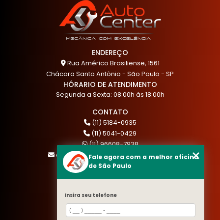
ENDEREÇO
Rua Américo Brasiliense, 1561
Chácara Santo Antônio - São Paulo - SP
HÓRARIO DE ATENDIMENTO
Segunda a Sexta: 08:00h às 18:00h
CONTATO
(11) 5184-0935
(11) 5041-0429
(11) 96608-7938
atendimento@akautocenter.com.br
Fale agora com a melhor oficina
de São Paulo
MENU
Insira seu telefone
HOME
QUEM SOMOS