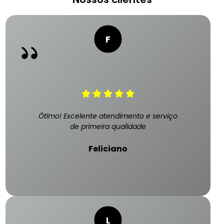
Ótimo! Excelente atendimento e serviço
de primeira qualidade
Feliciano