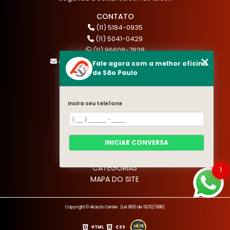
CONTATO
(11) 5184-0935
(11) 5041-0429
(11) 96608-7938
atendimento@akautocenter.com.br
Fale agora com a melhor oficina
de São Paulo
MENU
Insira seu telefone
HOME
QUEM SOMOS
SERVIÇOS
INICIAR CONVERSA
BLOG
CONTATO
CATEGORIAS
1
MAPA DO SITE
Copyright © Akauto Center. (Lei 9610 de 19/02/1998)
HTML
CSS