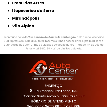
Embu das Artes
Itapecerica da Serra
Mirandópolis
Vila Alpina
O conteúdo do texto "
Suspensão de Carros Manutenção
" é de direito reservado.
Sua reprodução, parcial ou total, mesmo citando nossos links, é proibida sem a
autorização do autor. Crime de violação de direito autoral – artigo 184 do Código
Penal –
Lei 9610/98 - Lei de direitos autorais
.
ENDEREÇO
Rua Américo Brasiliense, 1561
Chácara Santo Antônio - São Paulo - SP
HÓRARIO DE ATENDIMENTO
Segunda a Sexta: 08:00h às 18:00h