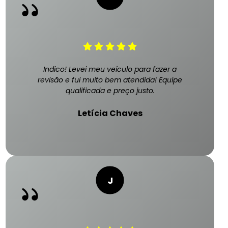
Indico! Levei meu veículo para fazer a
revisão e fui muito bem atendida! Equipe
qualificada e preço justo.
Letícia Chaves