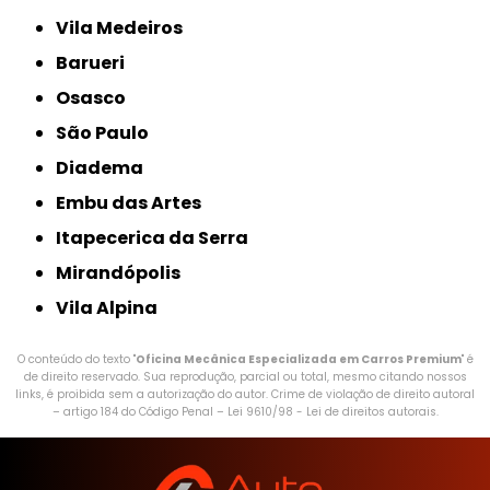
Vila Medeiros
Barueri
Osasco
São Paulo
Diadema
Embu das Artes
Itapecerica da Serra
Mirandópolis
Vila Alpina
O conteúdo do texto "
Oficina Mecânica Especializada em Carros Premium
" é
de direito reservado. Sua reprodução, parcial ou total, mesmo citando nossos
links, é proibida sem a autorização do autor. Crime de violação de direito autoral
– artigo 184 do Código Penal –
Lei 9610/98 - Lei de direitos autorais
.