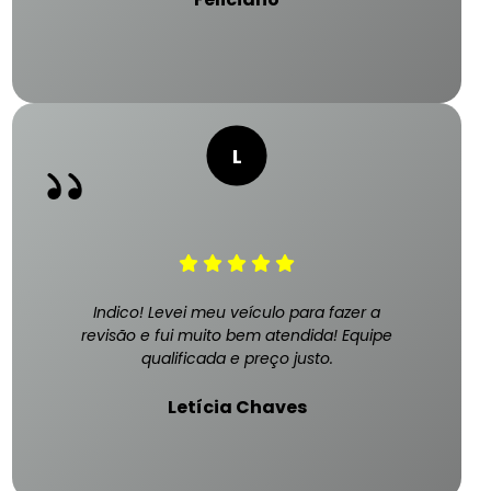
Indico! Levei meu veículo para fazer a
revisão e fui muito bem atendida! Equipe
qualificada e preço justo.
Letícia Chaves