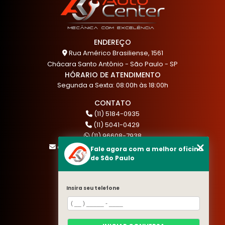
ENDEREÇO
Rua Américo Brasiliense, 1561
Chácara Santo Antônio - São Paulo - SP
HÓRARIO DE ATENDIMENTO
Segunda a Sexta: 08:00h às 18:00h
CONTATO
(11) 5184-0935
(11) 5041-0429
(11) 96608-7938
atendimento@akautocenter.com.br
Fale agora com a melhor oficina
de São Paulo
MENU
Insira seu telefone
HOME
QUEM SOMOS
SERVIÇOS