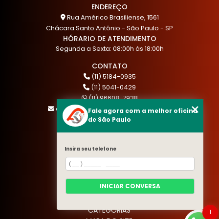
ENDEREÇO
Rua Américo Brasiliense, 1561
Chácara Santo Antônio - São Paulo - SP
HÓRARIO DE ATENDIMENTO
Segunda a Sexta: 08:00h às 18:00h
CONTATO
(11) 5184-0935
(11) 5041-0429
(11) 96608-7938
atendimento@akautocenter.com.br
Fale agora com a melhor oficina
de São Paulo
MENU
Insira seu telefone
HOME
QUEM SOMOS
SERVIÇOS
INICIAR CONVERSA
BLOG
CONTATO
CATEGORIAS
1