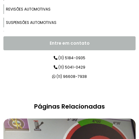
REVISÕES AUTOMOTIVAS
SUSPENSÕES AUTOMOTIVAS
TROCA DE ÓLEOS
Entre em contato
MANUTENÇÃO DE BLINDADOS
(11) 5184-0935
MECÂNICO DE CARROS DE LUXO
(11) 5041-0429
OFICINA PARA BLINDADOS
(11) 96608-7938
OFICINA PARA CARROS DE LUXO
OFICINA PARA CARROS PREMIUM
Páginas Relacionadas