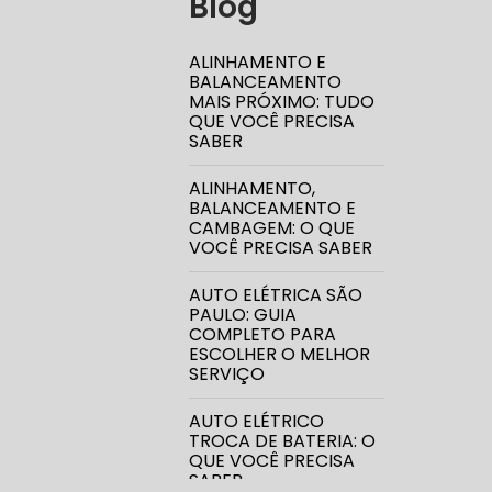
Blog
ALINHAMENTO E
BALANCEAMENTO
DIREÇÃO 
MAIS PRÓXIMO: TUDO
QUE VOCÊ PRECISA
SABER
DIREÇÃO H
ALINHAMENTO,
BALANCEAMENTO E
DIREÇÃO H
CAMBAGEM: O QUE
VOCÊ PRECISA SABER
MANUTENÇ
AUTO ELÉTRICA SÃO
PAULO: GUIA
COMPLETO PARA
CONSERTO
ESCOLHER O MELHOR
SERVIÇO
DIREÇÃO 
AUTO ELÉTRICO
TROCA DE BATERIA: O
QUE VOCÊ PRECISA
DIREÇÃO H
SABER