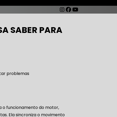
SA SABER PARA
AUTO ELÉTRICA DE CARROS
TO ELÉTRICA CARROS ANTIGOS
 o funcionamento do motor,
AUTO ELÉTRICA ZONA SUL
as. Ela sincroniza o movimento