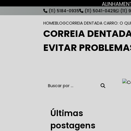
ALINHAME
(11) 5184-0935
(11) 5041-0429
(11) 
HOME
BLOG
CORREIA DENTADA CARRO: O QUE
CORREIA DENTADA
AUTO ELÉT
EVITAR PROBLEMA
AUTO ELÉT
AUTO ELÉT
Últimas
postagens
AUTO ELÉT