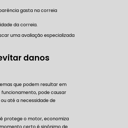
dade da correia.
uscar uma avaliação especializada
ATENDE CARRO BLINDADO
evitar danos
lemas que podem resultar em
o funcionamento, pode causar
s ou até a necessidade de
IVA EM VEÍCULOS BLINDADOS
cê protege o motor, economiza
 no momento certo é sinônimo de