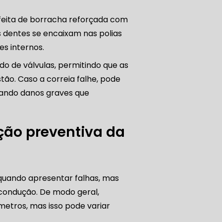
 feita de borracha reforçada com
s dentes se encaixam nas polias
PARO
s internos.
o de válvulas, permitindo que as
o. Caso a correia falhe, pode
sando danos graves que
 DIREÇÃO HIDRÁULICA
RÁULICA
ão preventiva da
LICA
 quando apresentar falhas, mas
O PAULO
condução. De modo geral,
metros, mas isso pode variar