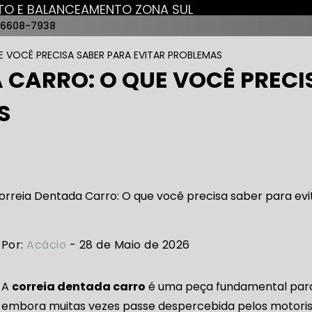
NTO E BALANCEAMENTO ZONA SUL
96608-7938
AUTO ELÉTRICAS
 VOCÊ PRECISA SABER PARA EVITAR PROBLEMAS
 CARRO: O QUE VOCÊ PRECI
RICA MAIS PRÓXIMO
AUTO ELÉTRICA AUTOMOTIVA
S
RICO TROCA DE BATERIA
OFICINA AUTO ELÉTRICA
RICA ABERTA HOJE
AUTO ELÉTRICA SOCORRO
AU
Por:
Acácio
- 28 de Maio de 2026
A
correia dentada carro
é uma peça fundamental para
RICA PRÓXIMO DE MIM
AUTO ELÉTRICA SÃO PAULO
embora muitas vezes passe despercebida pelos motorist