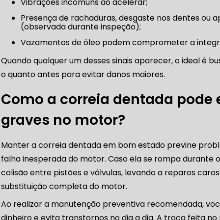
Vibrações incomuns ao acelerar;
MANUTENÇÃO DE BLINDADOS
Presença de rachaduras, desgaste nos dentes ou aparência gasta na correia
(observada durante inspeção);
MECÂNICA COMPLETA PARA BLINDADOS
Vazamentos de óleo podem comprometer a integri
 PARA CONSERTO DE CARRO BLINDADO
Quando qualquer um desses sinais aparecer, o ideal é b
 PARA CARROS BLINDADOS DE LUXO
OFICINA QUE 
o quanto antes para evitar danos maiores.
o
 PARA SUSPENSÃO DE CARRO BLINDADO
Como a correia dentada pode 
MECÂNICA DE AUTOMÓVEIS BLINDADOS
graves no motor?
dos
 PARA REVISÃO PREVENTIVA DE BLINDADOS
Manter a correia dentada em bom estado previne prob
MECÂNICA COMPLETA PARA CARROS BLINDADOS
falha inesperada do motor. Caso ela se rompa durante 
to
colisão entre pistões e válvulas, levando a reparos caro
UE ATENDE VEÍCULOS BLINDADOS
REVISÃO PREVENT
substituição completa do motor.
 ESPECIALIZADO EM VEÍCULOS BLINDADOS
Ao realizar a manutenção preventiva recomendada, vo
dinheiro e evita transtornos no dia a dia. A troca feita