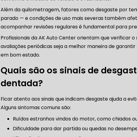
FREIOS AUTOMOTIVOS
Além da quilometragem, fatores como desgaste por t
parado — e condições de uso mais severas também afetam
acompanhar revisões regulares é fundamental para pre
CARRO
ESPECIALISTA EM FREIO AUTOMOTIVO
FREI
Profissionais da AK Auto Center orientam que verificar o 
avaliações periódicas seja a melhor maneira de garant
em bom estado.
S MANUTENÇÃO
SISTEMA DE FREIOS AUTOMOTIVOS
gem
Quais são os sinais de desgast
óximo
dentada?
 FREIO ABS
MANUTENÇÃO DE FREIOS AUTOMOTIVO
Ficar atento aos sinais que indicam desgaste ajuda a evi
Alguns sintomas comuns são:
Ruídos estranhos vindos do motor, como chiados ou
CARRO SÃO PAULO
FREIO DO CARRO ZONA SUL
Dificuldade para dar partida ou quedas no desemp