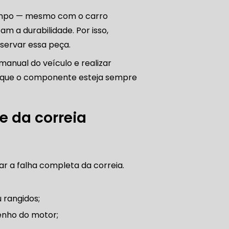
empo — mesmo com o carro
 a durabilidade. Por isso,
servar essa peça.
O DE AUTOMÓVEL
manual do veículo e realizar
ir que o componente esteja sempre
PASTILHA DE FREIO
e da correia
S
FREIO DE VEÍCULO
tar a falha completa da correia.
 rangidos;
enho do motor;