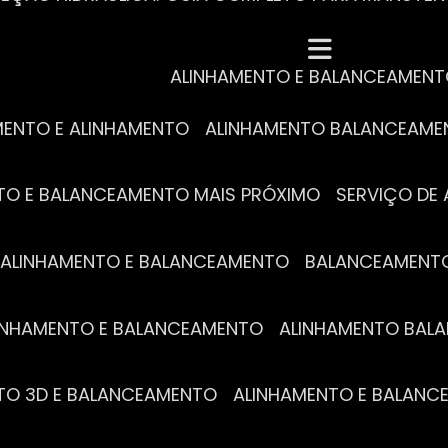
MECÂNICA COMPLETA PARA BLINDADOS: TUDO QUE VO
A REVISÃO AUTOMOTIVA É ESSENCIAL PARA O DESEM
DE ALINHAMENTO E BALANCEAMENTO: O QUE VOCÊ PR
S ESSENCIAIS DA TROCA DE ÓLEO PARA A SAÚDE DO
ALINHAMENTO E BALANCEAMEN
MENTO E ALINHAMENTO
ALINHAMENTO BALANCEAM
NTO E BALANCEAMENTO MAIS PRÓXIMO
SERVIÇO D
DE ALINHAMENTO E BALANCEAMENTO
BALANCEAMENT
ALINHAMENTO E BALANCEAMENTO
ALINHAMENTO BA
NTO 3D E BALANCEAMENTO
ALINHAMENTO E BALAN