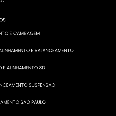
CÊ PRECISA SABER
PENHO DO SEU CARRO
ECISA SABER
 SEU CARRO
TOS
ENTO E CAMBAGEM
E ALINHAMENTO E BALANCEAMENTO
O E ALINHAMENTO 3D
LANCEAMENTO SUSPENSÃO
CEAMENTO SÃO PAULO