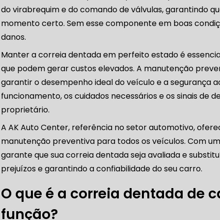
do virabrequim e do comando de válvulas, garantindo q
momento certo. Sem esse componente em boas condiçõe
CORREIAS DENTADAS
danos.
Manter a correia dentada em perfeito estado é essencial
RREIA DENTADA
CORREIA DENTADA LAND ROVER
que podem gerar custos elevados. A manutenção preven
garantir o desempenho ideal do veículo e a segurança ao d
funcionamento, os cuidados necessários e os sinais de d
 CORREIA DENTADA DA LAND ROVER
CORREIA DENT
proprietário.
A AK Auto Center, referência no setor automotivo, ofere
manutenção preventiva para todos os veículos. Com uma
garante que sua correia dentada seja avaliada e substi
DENTADA BMW
CORREIA DENTADA MANUTENÇÃO
prejuízos e garantindo a confiabilidade do seu carro.
O que é a correia dentada de c
DENTADA CARRO
CORREIA DENTADA SÃO PAULO
C
função?