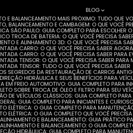
BLOG
NTO E BALANCEAMENTO MAIS PRÓXIMO: TUDO QUE VO
NTO, BALANCEAMENTO E CAMBAGEM: O QUE VOCÊ PR
TRICA SÃO PAULO: GUIA COMPLETO PARA ESCOLHER 
RICO TROCA DE BATERIA: O QUE VOCÊ PRECISA SABE
MENTO E ALINHAMENTO 3D: O QUE VOCÊ PRECISA SA
DENTADA CARRO: O QUE VOCÊ PRECISA SABER AGORA
DENTADA CARRO: O QUE VOCÊ PRECISA SABER PARA 
DENTADA TENSOR: O QUE VOCÊ PRECISA SABER PAR
DENTADA TENSOR: TUDO O QUE VOCÊ PRECISA SABER
 OS SEGREDOS DA RESTAURAÇÃO DE CARROS ANTI
 DIREÇÃO HIDRÁULICA E SEUS BENEFÍCIOS PARA VEÍC
STA EM FREIO AUTOMOTIVO: GUIA COMPLETO PARA IN
PLETO SOBRE TROCA DE ÓLEO E FILTRO PARA SEU VEÍ
ÃO DE VEÍCULOS CLÁSSICOS: GUIA COMPLETO PARA 
 GERAL: GUIA COMPLETO PARA INICIANTES E CURIOS
AUTO ELÉTRICA: O GUIA COMPLETO PARA MANUTENÇÃ
AUTO ELÉTRICA: O GUIA COMPLETO QUE VOCÊ PRECISA
DE ALINHAMENTO E BALANCEAMENTO: GUIA PRÁTICO 
DE ALINHAMENTO E BALANCEAMENTO: O GUIA COMPLE
DIREÇÃO HIDRÁULICA: GUIA COMPLETO PARA MANUTE