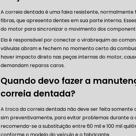
A correia dentada é uma faixa resistente, normalmente
DIREÇÕES HIDRÁULICAS
fibras, que apresenta dentes em sua parte interna. Esse
HIDRÁULICA E ELÉTRICA MANUTENÇÃO CONSERTO RE
do motor para sincronizar o movimento dos componente
Ela é responsável por conectar o virabrequim ao comand
IDRÁULICA E ELÉTRICA OFICINA MECÂNICA
válvulas abram e fechem no momento certo da combustã
haver impacto direto nas peças internas do motor, cau
IDRÁULICA E ELÉTRICA CONSERTO
MANUTENÇÃO DE
demandam reparos caros.
ÃO DIREÇÃO HIDRÁULICA
CONSERTO DIREÇÃO HID
Quando devo fazer a manutenç
correia dentada?
 DE DIREÇÃO HIDRÁULICA
OFICINA DIREÇÃO HIDRÁU
A troca da correia dentada não deve ser feita somente
HIDRÁULICA MANUTENÇÃO
DIREÇÃO HIDRÁULICA SÃ
sim preventivamente, para evitar problemas durante a 
recomenda-se a substituição entre 60 mil e 100 mil quilô
IDRÁULICA ZONA SUL
conforme o modelo do veículo e o fabricante.