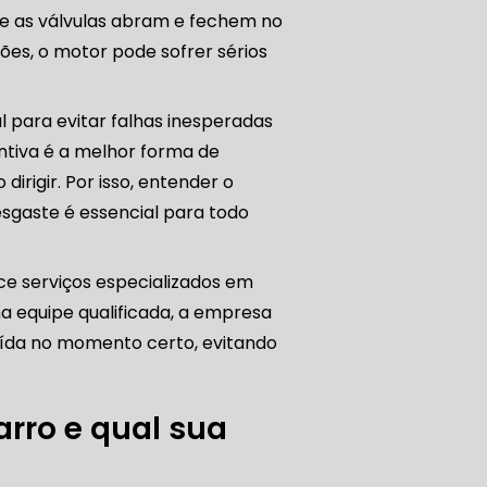
ue as válvulas abram e fechem no
s, o motor pode sofrer sérios
 para evitar falhas inesperadas
CORREIA DENTADA RANGE ROVER
tiva é a melhor forma de
irigir. Por isso, entender o
esgaste é essencial para todo
ADA DISCOVERY
ce serviços especializados em
 equipe qualificada, a empresa
tuída no momento certo, evitando
CORREIA DENTADA TENSOR
arro e qual sua
ORREIA DENTADA ZONA SUL