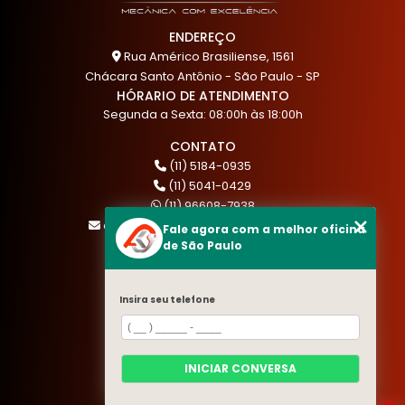
ENDEREÇO
Rua Américo Brasiliense, 1561
Chácara Santo Antônio - São Paulo - SP
HÓRARIO DE ATENDIMENTO
Segunda a Sexta: 08:00h às 18:00h
CONTATO
(11) 5184-0935
(11) 5041-0429
(11) 96608-7938
atendimento@akautocenter.com.br
Fale agora com a melhor oficina
de São Paulo
MENU
Insira seu telefone
HOME
QUEM SOMOS
SERVIÇOS
INICIAR CONVERSA
BLOG
CONTATO