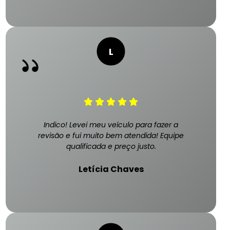
Indico! Levei meu veículo para fazer a
revisão e fui muito bem atendida! Equipe
qualificada e preço justo.
Letícia Chaves