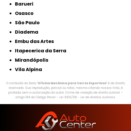
Barueri
Osasco
São Paulo
Diadema
Embu das Artes
Itapecerica da Serra
Mirandópolis
Vila Alpina
O conteúdo do texto "
Oficina Mecânica para Carros Esportivos
" é de direito
reservado. Sua reprodução, parcial ou total, mesmo citando nossos links, é
proibida sem a autorização do autor. Crime de violação de direito autoral –
artigo 184 do Código Penal –
Lei 9610/98 - Lei de direitos autorais
.