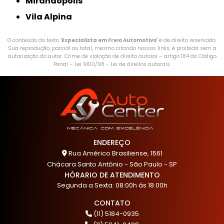
Mirandópolis
Vila Alpina
O conteúdo do texto "
Especialista em Freio Automotivo
" é de direito reservado.
Sua reprodução, parcial ou total, mesmo citando nossos links, é proibida sem a
autorização do autor. Crime de violação de direito autoral – artigo 184 do Código
Penal –
Lei 9610/98 - Lei de direitos autorais
.
ENDEREÇO
Rua Américo Brasiliense, 1561
Chácara Santo Antônio - São Paulo - SP
HÓRARIO DE ATENDIMENTO
Segunda a Sexta: 08:00h às 18:00h
CONTATO
(11) 5184-0935