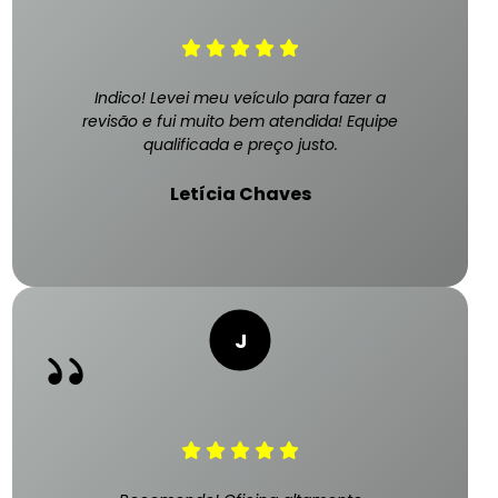
Indico! Levei meu veículo para fazer a
revisão e fui muito bem atendida! Equipe
qualificada e preço justo.
Letícia Chaves