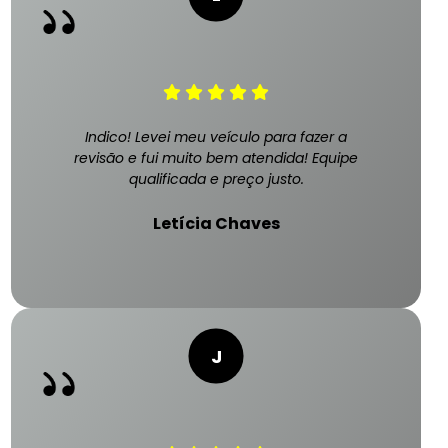
Indico! Levei meu veículo para fazer a
revisão e fui muito bem atendida! Equipe
qualificada e preço justo.
Letícia Chaves