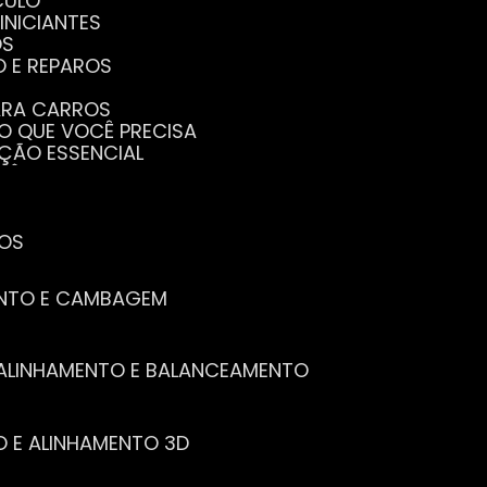
CULO
INICIANTES
OS
O E REPAROS
PARA CARROS
TO QUE VOCÊ PRECISA
NÇÃO ESSENCIAL
CÊ PRECISA SABER
PENHO DO SEU CARRO
ECISA SABER
 SEU CARRO
TOS
ENTO E CAMBAGEM
E ALINHAMENTO E BALANCEAMENTO
O E ALINHAMENTO 3D