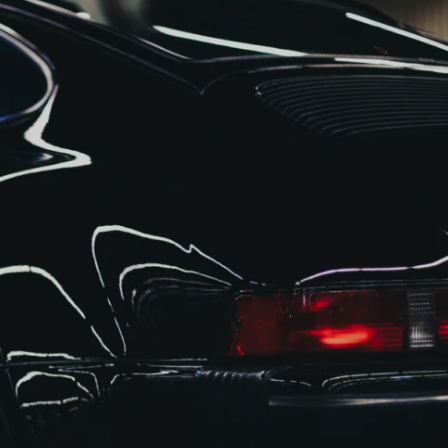
RICA ABERTA HOJE
AUTO ELÉTRICA SOCORRO
AU
RICA PRÓXIMO DE MIM
AUTO ELÉTRICA SÃO PAULO
CORREIAS DENTADAS
RREIA DENTADA
CORREIA DENTADA LAND ROVER
 CORREIA DENTADA DA LAND ROVER
CORREIA DENT