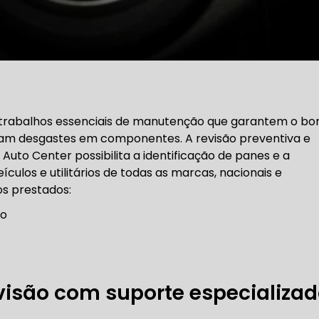
CARRO SÃO PAULO
FREIO DO CARRO ZONA SUL
MANUTENÇÃO DE BLINDADOS
a trabalhos essenciais de manutenção que garantem o b
am desgastes em componentes. A revisão preventiva e
MECÂNICA COMPLETA PARA BLINDADOS
 Auto Center possibilita a identificação de panes e a
ículos e utilitários de todas as marcas, nacionais e
 PARA CONSERTO DE CARRO BLINDADO
os prestados:
 PARA CARROS BLINDADOS DE LUXO
OFICINA QUE 
ão
 PARA SUSPENSÃO DE CARRO BLINDADO
MECÂNICA DE AUTOMÓVEIS BLINDADOS
visão com suporte especializa
 PARA REVISÃO PREVENTIVA DE BLINDADOS