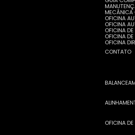
GUIA COM
MANUTENÇ
MECÂNICA
OFICINA 
OFICINA 
OFICINA 
OFICINA 
OFICINA 
OFICINA 
CONTATO
POR QUE 
SERVIÇO 
VANTAGEN
BALANCEA
ALINHAME
OFICINA 