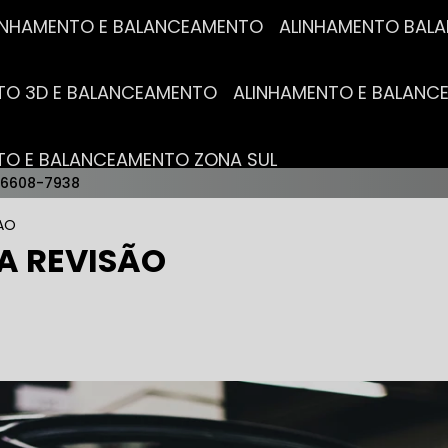
ALINHAMENTO E BALANCEAMENTO
ALINHAMENTO BA
NTO 3D E BALANCEAMENTO
ALINHAMENTO E BALAN
NTO E BALANCEAMENTO ZONA SUL
96608-7938
AUTO ELÉTRICAS
SAO
A REVISÃO
RICA MAIS PRÓXIMO
AUTO ELÉTRICA AUTOMOTIVA
RICO TROCA DE BATERIA
OFICINA AUTO ELÉTRICA