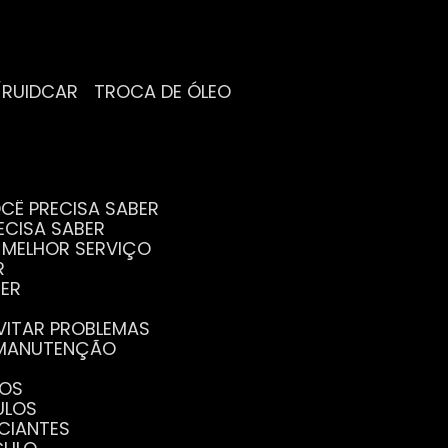
/RUIDCAR
TROCA DE ÓLEO
CÊ PRECISA SABER
ECISA SABER
O MELHOR SERVIÇO
R
BER
EVITAR PROBLEMAS
A MANUTENÇÃO
GOS
ULOS
ICIANTES