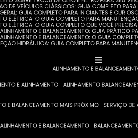
PLETO SOBRE TROCA DE ÓLEO E FILTRO PARA SEU VEÍ
ÃO DE VEÍCULOS CLÁSSICOS: GUIA COMPLETO PARA 
 GERAL: GUIA COMPLETO PARA INICIANTES E CURIOS
AUTO ELÉTRICA: O GUIA COMPLETO PARA MANUTENÇÃ
AUTO ELÉTRICA: O GUIA COMPLETO QUE VOCÊ PRECISA
DE ALINHAMENTO E BALANCEAMENTO: GUIA PRÁTICO 
DE ALINHAMENTO E BALANCEAMENTO: O GUIA COMPLE
DIREÇÃO HIDRÁULICA: GUIA COMPLETO PARA MANUTE
MECÂNICA COMPLETA PARA BLINDADOS: TUDO QUE VO
A REVISÃO AUTOMOTIVA É ESSENCIAL PARA O DESEM
DE ALINHAMENTO E BALANCEAMENTO: O QUE VOCÊ PR
S ESSENCIAIS DA TROCA DE ÓLEO PARA A SAÚDE DO
ALINHAMENTO E BALANCEAMEN
MENTO E ALINHAMENTO
ALINHAMENTO BALANCEAM
NTO E BALANCEAMENTO MAIS PRÓXIMO
SERVIÇO D
DE ALINHAMENTO E BALANCEAMENTO
BALANCEAMENT