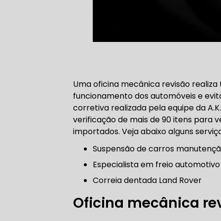
FREIO DO 
Uma oficina mecânica revisão realiz
funcionamento dos automóveis e evit
OFICINA 
corretiva realizada pela equipe da A.K.
verificação de mais de 90 itens para ve
MECÂNICO
importados. Veja abaixo alguns serviç
MECÂNICO
Suspensão de carros manutenç
Especialista em freio automotivo
MECÂNICO
Correia dentada Land Rover
OFICINA 
Oficina mecânica re
MECÂNICO