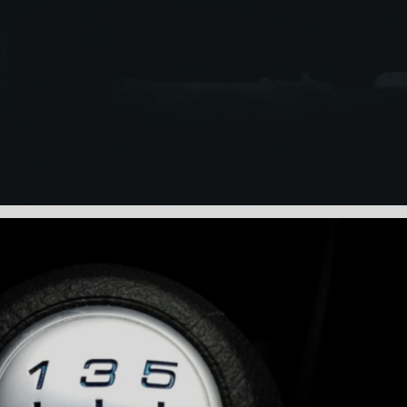
DENTADA BMW
CORREIA DENTADA MANUTENÇÃO
DENTADA CARRO
CORREIA DENTADA SÃO PAULO
C
DIREÇÕES HIDRÁULICAS
HIDRÁULICA E ELÉTRICA MANUTENÇÃO CONSERTO RE
IDRÁULICA E ELÉTRICA OFICINA MECÂNICA
IDRÁULICA E ELÉTRICA CONSERTO
MANUTENÇÃO DE
ÃO DIREÇÃO HIDRÁULICA
CONSERTO DIREÇÃO HID