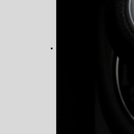
CONSERTO
DIREÇÃO 
DIREÇÃO H
FREIO DE 
FREIO AB
SENSOR DE