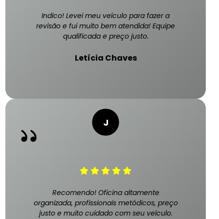
Indico! Levei meu veículo para fazer a
revisão e fui muito bem atendida! Equipe
qualificada e preço justo.
Letícia Chaves
Recomendo! Oficina altamente
organizada, profissionais metódicos, preço
justo e muito cuidado com seu veículo.