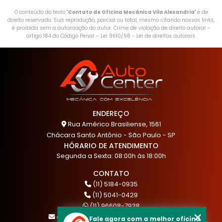
O conteúdo do texto "
Contato de Oficina Mecânica Vila Alexandria
" é de
direito reservado. Sua reprodução, parcial ou total, mesmo citando nossos links,
é proibida sem a autorização do autor. Crime de violação de direito autoral –
artigo 184 do Código Penal –
Lei 9610/98 - Lei de direitos autorais
.
ENDEREÇO
Rua Américo Brasiliense, 1561
Chácara Santo Antônio - São Paulo - SP
HÓRARIO DE ATENDIMENTO
Segunda a Sexta: 08:00h às 18:00h
CONTATO
(11) 5184-0935
(11) 5041-0429
(11) 96608-7938
atendimento@akautocenter.com.br
Fale agora com a melhor oficina