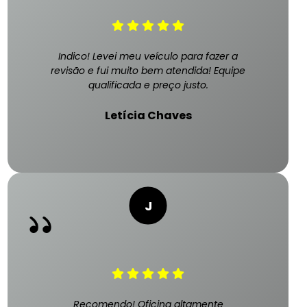
Indico! Levei meu veículo para fazer a
revisão e fui muito bem atendida! Equipe
qualificada e preço justo.
Letícia Chaves
Recomendo! Oficina altamente