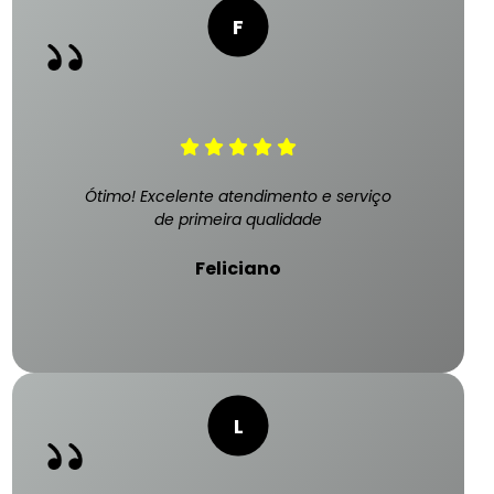
Ótimo! Excelente atendimento e serviço
de primeira qualidade
Feliciano