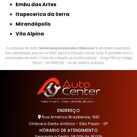
Embu das Artes
Itapecerica da Serra
Mirandópolis
Vila Alpina
O conteúdo do texto "
Manutenção Veículos Clássicos
" é de direito reservado.
Sua reprodução, parcial ou total, mesmo citando nossos links, é proibida sem a
autorização do autor. Crime de violação de direito autoral – artigo 184 do Código
Penal –
Lei 9610/98 - Lei de direitos autorais
.
ENDEREÇO
Rua Américo Brasiliense, 1561
Chácara Santo Antônio - São Paulo - SP
HÓRARIO DE ATENDIMENTO
Segunda a Sexta: 08:00h às 18:00h