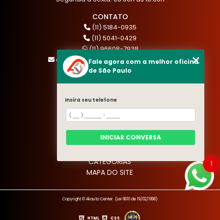
CONTATO
(11) 5184-0935
(11) 5041-0429
(11) 96608-7938
atendimento@akautocenter.com.br
Fale agora com a melhor oficina
de São Paulo
MENU
Insira seu telefone
HOME
QUEM SOMOS
SERVIÇOS
INICIAR CONVERSA
BLOG
CONTATO
CATEGORIAS
1
MAPA DO SITE
Copyright © Akauto Center. (Lei 9610 de 19/02/1998)
HTML
CSS