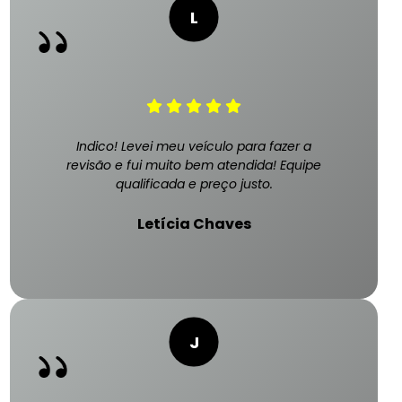
Indico! Levei meu veículo para fazer a
revisão e fui muito bem atendida! Equipe
qualificada e preço justo.
Letícia Chaves