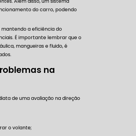
ntes. Além disso, um sistema
ncionamento do carro, podendo
PARO
 mantendo a eficiência do
ciais. É importante lembrar que o
ica, mangueiras e fluido, é
ados.
 DIREÇÃO HIDRÁULICA
 problemas na
RÁULICA
LICA
iata de uma avaliação na direção
O PAULO
rar o volante;