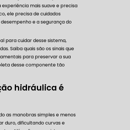
a experiência mais suave e precisa
, ele precisa de cuidados
o desempenho e a segurança do
CORREIA DENTADA RANGE ROVER
eal para cuidar desse sistema,
das. Saiba quais são os sinais que
amentais para preservar a sua
ADA DISCOVERY
mpleta desse componente tão
ão hidráulica é
CORREIA DENTADA TENSOR
nando as manobras simples e menos
ORREIA DENTADA ZONA SUL
r duro, dificultando curvas e