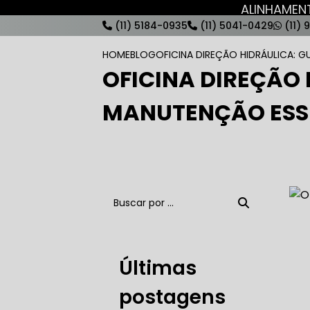
ALINHAME
(11) 5184-0935
(11) 5041-0429
(11) 
HOME
BLOG
OFICINA DIREÇÃO HIDRÁULICA: 
OFICINA DIREÇÃO
AUTO ELÉT
MANUTENÇÃO ESS
AUTO ELÉT
AUTO ELÉT
Últimas
postagens
AUTO ELÉT