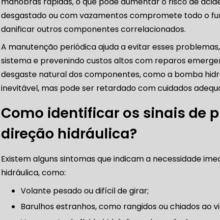
manobras rápidas, o que pode aumentar o risco de acide
desgastado ou com vazamentos compromete todo o fu
DIREÇÕES HIDRÁULICAS
danificar outros componentes correlacionados.
HIDRÁULICA E ELÉTRICA MANUTENÇÃO CONSERTO RE
A manutenção periódica ajuda a evitar esses problemas,
sistema e prevenindo custos altos com reparos emergen
IDRÁULICA E ELÉTRICA OFICINA MECÂNICA
desgaste natural dos componentes, como a bomba hidrául
inevitável, mas pode ser retardado com cuidados adequ
IDRÁULICA E ELÉTRICA CONSERTO
MANUTENÇÃO DE
Como identificar os sinais de
ÃO DIREÇÃO HIDRÁULICA
CONSERTO DIREÇÃO HID
direção hidráulica?
 DE DIREÇÃO HIDRÁULICA
OFICINA DIREÇÃO HIDRÁU
Existem alguns sintomas que indicam a necessidade imed
hidráulica, como:
HIDRÁULICA MANUTENÇÃO
DIREÇÃO HIDRÁULICA SÃ
Volante pesado ou difícil de girar;
Barulhos estranhos, como rangidos ou chiados ao vi
IDRÁULICA ZONA SUL