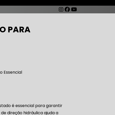
TO PARA
AUTO ELÉTRICA DE CARROS
TO ELÉTRICA CARROS ANTIGOS
stado é essencial para garantir
AUTO ELÉTRICA ZONA SUL
de direção hidráulica ajuda a