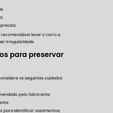
s;
o;
O DE AUTOMÓVEL
mprecisa.
É recomendável levar o carro a
er irregularidade.
PASTILHA DE FREIO
os para preservar
S
FREIO DE VEÍCULO
considere os seguintes cuidados
comendado pelo fabricante;
ante;
 para identificar vazamentos;