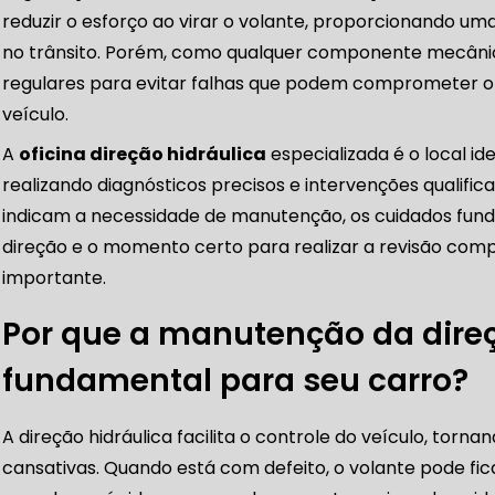
reduzir o esforço ao virar o volante, proporcionando um
no trânsito. Porém, como qualquer componente mecânico
CORREIAS DENTADAS
regulares para evitar falhas que podem comprometer 
veículo.
RREIA DENTADA
CORREIA DENTADA LAND ROVER
A
oficina direção hidráulica
especializada é o local id
realizando diagnósticos precisos e intervenções qualifica
indicam a necessidade de manutenção, os cuidados fund
 CORREIA DENTADA DA LAND ROVER
CORREIA DENT
direção e o momento certo para realizar a revisão co
importante.
Por que a manutenção da direç
DENTADA BMW
CORREIA DENTADA MANUTENÇÃO
fundamental para seu carro?
A direção hidráulica facilita o controle do veículo, tor
DENTADA CARRO
CORREIA DENTADA SÃO PAULO
C
cansativas. Quando está com defeito, o volante pode fica