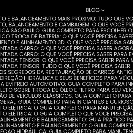
BLOG
NTO E BALANCEAMENTO MAIS PRÓXIMO: TUDO QUE VO
NTO, BALANCEAMENTO E CAMBAGEM: O QUE VOCÊ PR
TRICA SÃO PAULO: GUIA COMPLETO PARA ESCOLHER 
RICO TROCA DE BATERIA: O QUE VOCÊ PRECISA SABE
MENTO E ALINHAMENTO 3D: O QUE VOCÊ PRECISA SA
DENTADA CARRO: O QUE VOCÊ PRECISA SABER AGORA
DENTADA CARRO: O QUE VOCÊ PRECISA SABER PARA 
DENTADA TENSOR: O QUE VOCÊ PRECISA SABER PAR
DENTADA TENSOR: TUDO O QUE VOCÊ PRECISA SABER
 OS SEGREDOS DA RESTAURAÇÃO DE CARROS ANTI
 DIREÇÃO HIDRÁULICA E SEUS BENEFÍCIOS PARA VEÍC
STA EM FREIO AUTOMOTIVO: GUIA COMPLETO PARA IN
PLETO SOBRE TROCA DE ÓLEO E FILTRO PARA SEU VEÍ
ÃO DE VEÍCULOS CLÁSSICOS: GUIA COMPLETO PARA 
 GERAL: GUIA COMPLETO PARA INICIANTES E CURIOS
AUTO ELÉTRICA: O GUIA COMPLETO PARA MANUTENÇÃ
AUTO ELÉTRICA: O GUIA COMPLETO QUE VOCÊ PRECISA
DE ALINHAMENTO E BALANCEAMENTO: GUIA PRÁTICO 
DE ALINHAMENTO E BALANCEAMENTO: O GUIA COMPLE
DIREÇÃO HIDRÁULICA: GUIA COMPLETO PARA MANUTE