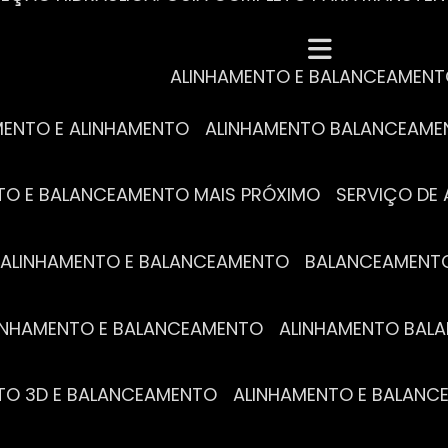
MECÂNICA COMPLETA PARA BLINDADOS: TUDO QUE VO
A REVISÃO AUTOMOTIVA É ESSENCIAL PARA O DESEM
DE ALINHAMENTO E BALANCEAMENTO: O QUE VOCÊ PR
S ESSENCIAIS DA TROCA DE ÓLEO PARA A SAÚDE DO
ALINHAMENTO E BALANCEAMEN
MENTO E ALINHAMENTO
ALINHAMENTO BALANCEAM
NTO E BALANCEAMENTO MAIS PRÓXIMO
SERVIÇO D
DE ALINHAMENTO E BALANCEAMENTO
BALANCEAMENT
ALINHAMENTO E BALANCEAMENTO
ALINHAMENTO BA
NTO 3D E BALANCEAMENTO
ALINHAMENTO E BALAN