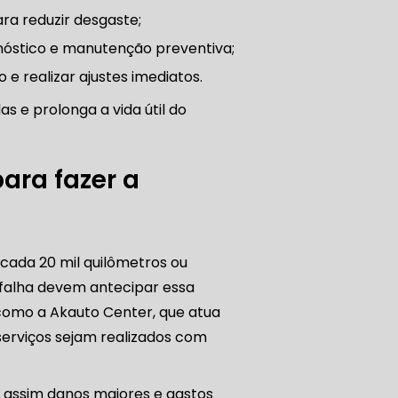
ra reduzir desgaste;
agnóstico e manutenção preventiva;
 e realizar ajustes imediatos.
as e prolonga a vida útil do
ATENDE CARRO BLINDADO
ra fazer a
 cada 20 mil quilômetros ou
 falha devem antecipar essa
, como a Akauto Center, que atua
IVA EM VEÍCULOS BLINDADOS
erviços sejam realizados com
o assim danos maiores e gastos