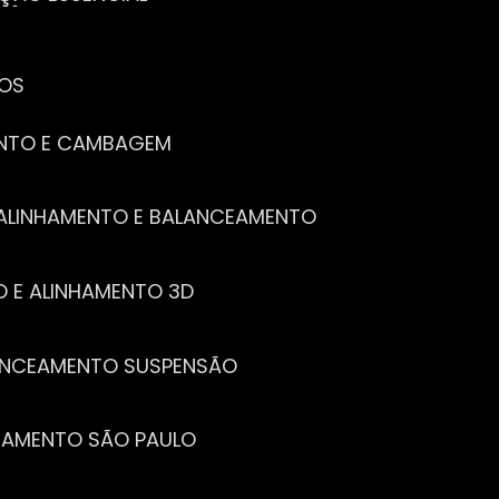
CÊ PRECISA SABER
PENHO DO SEU CARRO
ECISA SABER
 SEU CARRO
TOS
ENTO E CAMBAGEM
E ALINHAMENTO E BALANCEAMENTO
O E ALINHAMENTO 3D
LANCEAMENTO SUSPENSÃO
CEAMENTO SÃO PAULO