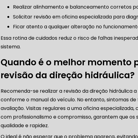
MANUTENÇÃO DE BLINDADOS
Realizar alinhamento e balanceamento corretos pa
Solicitar revisão em oficina especializada para di
MECÂNICA COMPLETA PARA BLINDADOS
Ficar atento a qualquer alteração no funcionamento
 PARA CONSERTO DE CARRO BLINDADO
Essa rotina de cuidados reduz o risco de falhas inesperad
 PARA CARROS BLINDADOS DE LUXO
OFICINA QUE 
sistema.
o
 PARA SUSPENSÃO DE CARRO BLINDADO
Quando é o melhor momento pa
MECÂNICA DE AUTOMÓVEIS BLINDADOS
revisão da direção hidráulica?
dos
 PARA REVISÃO PREVENTIVA DE BLINDADOS
Recomenda-se realizar a revisão da direção hidráulica a
MECÂNICA COMPLETA PARA CARROS BLINDADOS
conforme o manual do veículo. No entanto, sintomas de
to
avaliação. Visitas regulares a uma oficina especializada
UE ATENDE VEÍCULOS BLINDADOS
REVISÃO PREVENT
com profissionalismo e compromisso, garantem que os s
qualidade e rapidez.
 ESPECIALIZADO EM VEÍCULOS BLINDADOS
O ideal é não esperar que o problema apareça, evitand