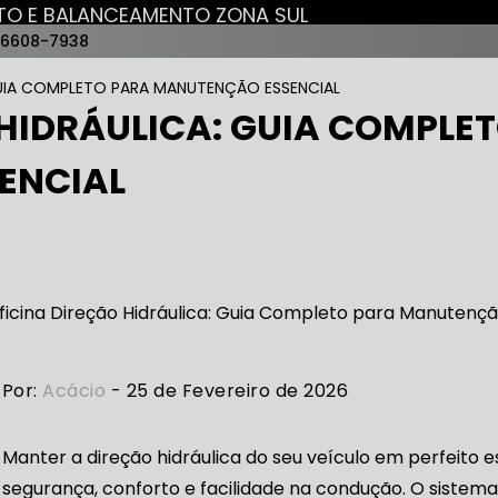
NTO E BALANCEAMENTO ZONA SUL
96608-7938
AUTO ELÉTRICAS
GUIA COMPLETO PARA MANUTENÇÃO ESSENCIAL
 HIDRÁULICA: GUIA COMPLE
RICA MAIS PRÓXIMO
AUTO ELÉTRICA AUTOMOTIVA
ENCIAL
RICO TROCA DE BATERIA
OFICINA AUTO ELÉTRICA
RICA ABERTA HOJE
AUTO ELÉTRICA SOCORRO
AU
Por:
Acácio
- 25 de Fevereiro de 2026
Manter a direção hidráulica do seu veículo em perfeito e
RICA PRÓXIMO DE MIM
AUTO ELÉTRICA SÃO PAULO
segurança, conforto e facilidade na condução. O sistema 