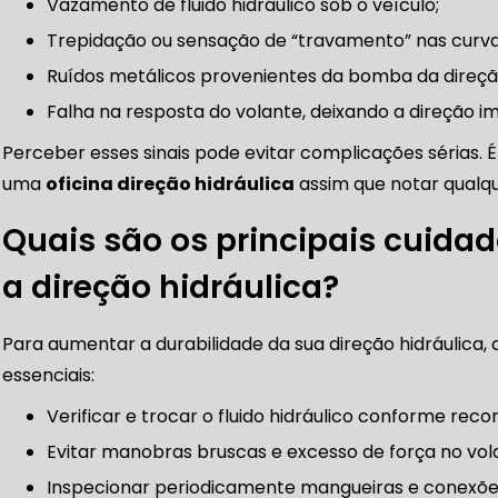
Vazamento de fluido hidráulico sob o veículo;
FREIOS AUTOMOTIVOS
Trepidação ou sensação de “travamento” nas curva
Ruídos metálicos provenientes da bomba da direçã
CARRO
ESPECIALISTA EM FREIO AUTOMOTIVO
FREI
Falha na resposta do volante, deixando a direção i
Perceber esses sinais pode evitar complicações sérias. 
uma
oficina direção hidráulica
assim que notar qualqu
S MANUTENÇÃO
SISTEMA DE FREIOS AUTOMOTIVOS
gem
Quais são os principais cuidad
óximo
a direção hidráulica?
 FREIO ABS
MANUTENÇÃO DE FREIOS AUTOMOTIVO
Para aumentar a durabilidade da sua direção hidráulica, 
essenciais:
Verificar e trocar o fluido hidráulico conforme re
CARRO SÃO PAULO
FREIO DO CARRO ZONA SUL
Evitar manobras bruscas e excesso de força no vol
Inspecionar periodicamente mangueiras e conexões