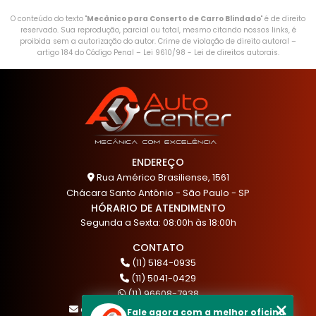
O conteúdo do texto "
Mecânico para Conserto de Carro Blindado
" é de direito
reservado. Sua reprodução, parcial ou total, mesmo citando nossos links, é
proibida sem a autorização do autor. Crime de violação de direito autoral –
artigo 184 do Código Penal –
Lei 9610/98 - Lei de direitos autorais
.
ENDEREÇO
Rua Américo Brasiliense, 1561
Chácara Santo Antônio - São Paulo - SP
HÓRARIO DE ATENDIMENTO
Segunda a Sexta: 08:00h às 18:00h
CONTATO
(11) 5184-0935
(11) 5041-0429
(11) 96608-7938
atendimento@akautocenter.com.br
Fale agora com a melhor oficina