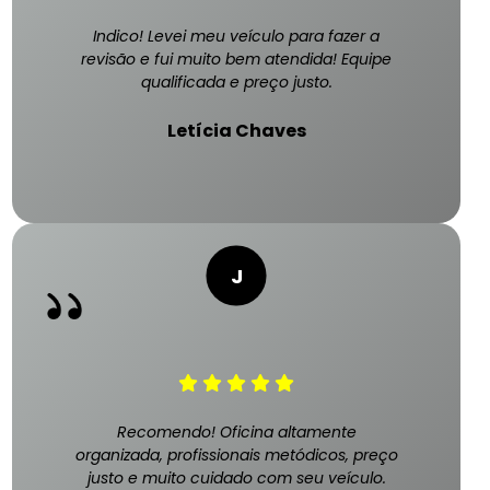
Indico! Levei meu veículo para fazer a
revisão e fui muito bem atendida! Equipe
qualificada e preço justo.
Letícia Chaves
Recomendo! Oficina altamente
organizada, profissionais metódicos, preço
justo e muito cuidado com seu veículo.