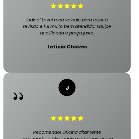
Indico! Levei meu veículo para fazer a
revisão e fui muito bem atendida! Equipe
qualificada e preço justo.
Letícia Chaves
Recomendo! Oficina altamente
organizada, profissionais metódicos, preço