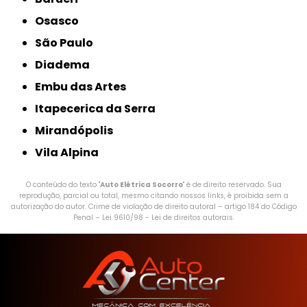
Osasco
São Paulo
Diadema
Embu das Artes
Itapecerica da Serra
Mirandópolis
Vila Alpina
O conteúdo do texto "
Auto Elétrica Socorro
" é de direito reservado. Sua
reprodução, parcial ou total, mesmo citando nossos links, é proibida sem a
autorização do autor. Crime de violação de direito autoral – artigo 184 do Código
Penal –
Lei 9610/98 - Lei de direitos autorais
.