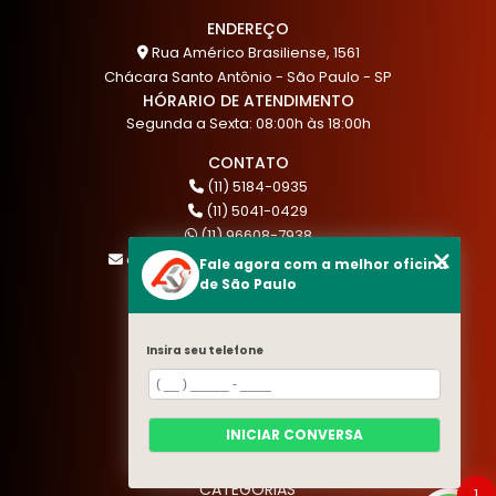
ENDEREÇO
Rua Américo Brasiliense, 1561
Chácara Santo Antônio - São Paulo - SP
HÓRARIO DE ATENDIMENTO
Segunda a Sexta: 08:00h às 18:00h
CONTATO
(11) 5184-0935
(11) 5041-0429
(11) 96608-7938
atendimento@akautocenter.com.br
Fale agora com a melhor oficina
de São Paulo
MENU
Insira seu telefone
HOME
QUEM SOMOS
SERVIÇOS
INICIAR CONVERSA
BLOG
CONTATO
CATEGORIAS
1