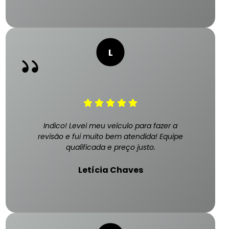
Indico! Levei meu veículo para fazer a
revisão e fui muito bem atendida! Equipe
qualificada e preço justo.
Letícia Chaves