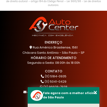
de direito autoral – artigo 184 do Código Penal –
Lei 9610/98 - Lei de direitos
autorais
.
ENDEREÇO
Rua Américo Brasiliense, 1561
Chácara Santo Antônio - São Paulo - SP
HÓRARIO DE ATENDIMENTO
Segunda a Sexta: 08:00h às 18:00h
CONTATO
(11) 5184-0935
(11) 5041-0429
(11) 96608-7938
atendimento@akautocenter.com.br
Fale agora com a melhor oficina
de São Paulo