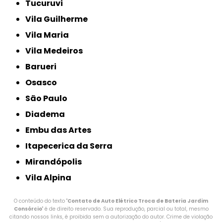
Tucuruvi
Vila Guilherme
Vila Maria
Vila Medeiros
Barueri
Osasco
São Paulo
Diadema
Embu das Artes
Itapecerica da Serra
Mirandópolis
Vila Alpina
O conteúdo do texto "
Contato de Auto Elétrico Troca de Bateria Jardim
Consórcio
" é de direito reservado. Sua reprodução, parcial ou total, mesmo
citando nossos links, é proibida sem a autorização do autor. Crime de violação