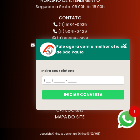
HÓRARIO DE ATENDIMENTO
Segunda a Sexta: 08:00h às 18:00h
CONTATO
(11) 5184-0935
(11) 5041-0429
(11) 96608-7938
atendimento@akautocenter.com.br
Fale agora com a melhor oficina
de São Paulo
MENU
Insira seu telefone
HOME
QUEM SOMOS
SERVIÇOS
INICIAR CONVERSA
BLOG
CONTATO
CATEGORIAS
1
MAPA DO SITE
Copyright © Akauto Center. (Lei 9610 de 19/02/1998)