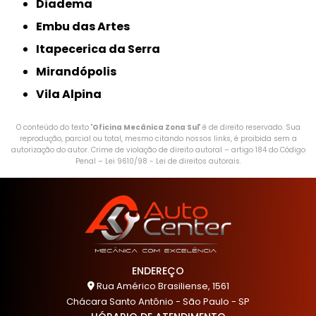
Diadema
Embu das Artes
Itapecerica da Serra
Mirandópolis
Vila Alpina
O conteúdo do texto "
Oficina Mecânica Zona Sul
" é de direito reservado. Sua
reprodução, parcial ou total, mesmo citando nossos links, é proibida sem a
autorização do autor. Crime de violação de direito autoral – artigo 184 do Código
Penal –
Lei 9610/98 - Lei de direitos autorais
.
ENDEREÇO
Rua Américo Brasiliense, 1561
Chácara Santo Antônio - São Paulo - SP