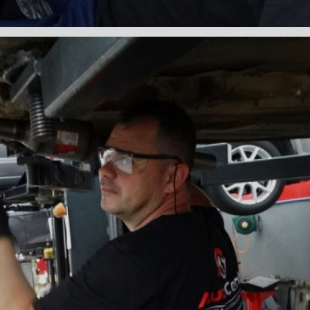
DENTADA BMW
CORREIA DENTADA MANUTENÇÃO
DENTADA CARRO
CORREIA DENTADA SÃO PAULO
C
DIREÇÕES HIDRÁULICAS
HIDRÁULICA E ELÉTRICA MANUTENÇÃO CONSERTO RE
IDRÁULICA E ELÉTRICA OFICINA MECÂNICA
IDRÁULICA E ELÉTRICA CONSERTO
MANUTENÇÃO DE
ÃO DIREÇÃO HIDRÁULICA
CONSERTO DIREÇÃO HID