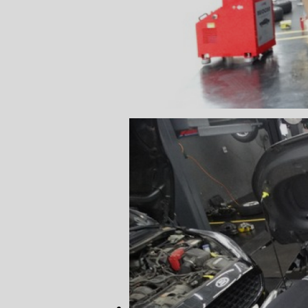
CONSERTO
DIREÇÃO 
DIREÇÃO H
FREIO DE 
FREIO AB
SENSOR DE