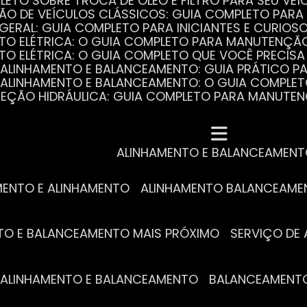
PLETO SOBRE TROCA DE ÓLEO E FILTRO PARA SEU VEÍ
ÃO DE VEÍCULOS CLÁSSICOS: GUIA COMPLETO PARA 
 GERAL: GUIA COMPLETO PARA INICIANTES E CURIOS
AUTO ELÉTRICA: O GUIA COMPLETO PARA MANUTENÇÃ
AUTO ELÉTRICA: O GUIA COMPLETO QUE VOCÊ PRECISA
DE ALINHAMENTO E BALANCEAMENTO: GUIA PRÁTICO 
DE ALINHAMENTO E BALANCEAMENTO: O GUIA COMPLE
DIREÇÃO HIDRÁULICA: GUIA COMPLETO PARA MANUTE
MECÂNICA COMPLETA PARA BLINDADOS: TUDO QUE VO
A REVISÃO AUTOMOTIVA É ESSENCIAL PARA O DESEM
DE ALINHAMENTO E BALANCEAMENTO: O QUE VOCÊ PR
S ESSENCIAIS DA TROCA DE ÓLEO PARA A SAÚDE DO
ALINHAMENTO E BALANCEAMEN
MENTO E ALINHAMENTO
ALINHAMENTO BALANCEAM
NTO E BALANCEAMENTO MAIS PRÓXIMO
SERVIÇO D
DE ALINHAMENTO E BALANCEAMENTO
BALANCEAMENT