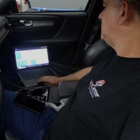
RICA ABERTA HOJE
AUTO ELÉTRICA SOCORRO
AU
RICA PRÓXIMO DE MIM
AUTO ELÉTRICA SÃO PAULO
CORREIAS DENTADAS
RREIA DENTADA
CORREIA DENTADA LAND ROVER
 CORREIA DENTADA DA LAND ROVER
CORREIA DENT