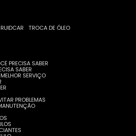
/RUIDCAR
TROCA DE ÓLEO
CÊ PRECISA SABER
ECISA SABER
O MELHOR SERVIÇO
R
BER
EVITAR PROBLEMAS
A MANUTENÇÃO
GOS
ULOS
ICIANTES