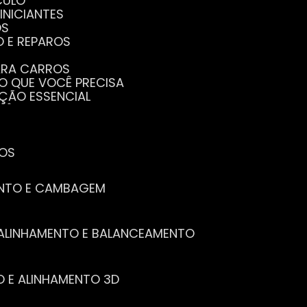
CULO
INICIANTES
OS
O E REPAROS
PARA CARROS
TO QUE VOCÊ PRECISA
NÇÃO ESSENCIAL
CÊ PRECISA SABER
PENHO DO SEU CARRO
ECISA SABER
 SEU CARRO
TOS
ENTO E CAMBAGEM
E ALINHAMENTO E BALANCEAMENTO
O E ALINHAMENTO 3D