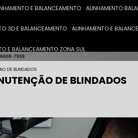
ALINHAMENTO E BALANCEAMENTO
ALINHAMENTO BA
NTO 3D E BALANCEAMENTO
ALINHAMENTO E BALAN
NTO E BALANCEAMENTO ZONA SUL
96608-7938
AUTO ELÉTRICAS
AO DE BLINDADOS
NUTENÇÃO DE BLINDADOS
RICA MAIS PRÓXIMO
AUTO ELÉTRICA AUTOMOTIVA
RICO TROCA DE BATERIA
OFICINA AUTO ELÉTRICA