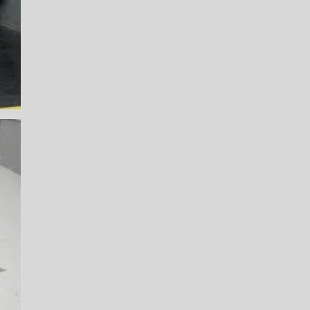
LICA
O PAULO
O DE AUTOMÓVEL
PASTILHA DE FREIO
S
FREIO DE VEÍCULO