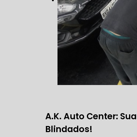
FREIO DO 
OFICINA 
MECÂNICO
MECÂNICO
MECÂNICO
A.K. Auto Center: Su
OFICINA 
Blindados!
MECÂNICO