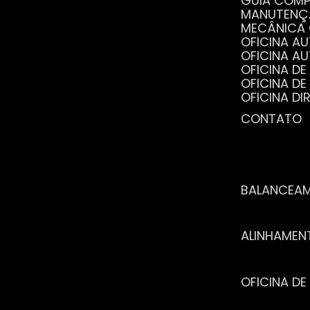
GUIA COM
MANUTENÇ
MECÂNICA
OFICINA 
OFICINA 
OFICINA 
OFICINA 
OFICINA 
OFICINA 
CONTATO
POR QUE 
SERVIÇO 
VANTAGEN
BALANCEA
ALINHAME
OFICINA 