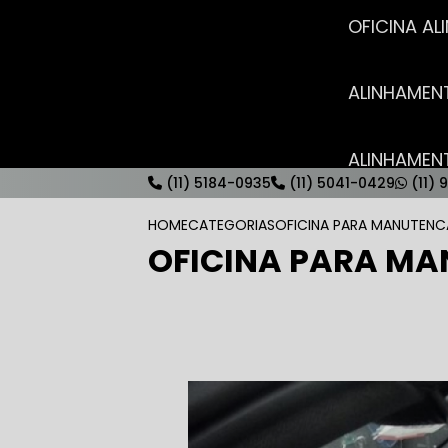
OFICINA 
ALINHAME
ALINHAME
(11) 5184-0935
(11) 5041-0429
(11) 
HOME
CATEGORIAS
OFICINA PARA MANUTENC
OFICINA PARA MA
AUTO ELÉT
AUTO ELÉT