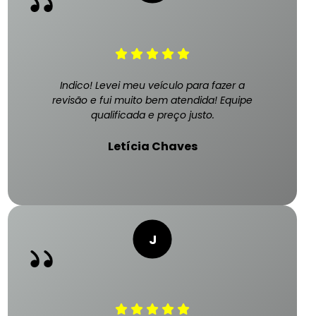
Indico! Levei meu veículo para fazer a
revisão e fui muito bem atendida! Equipe
qualificada e preço justo.
Letícia Chaves