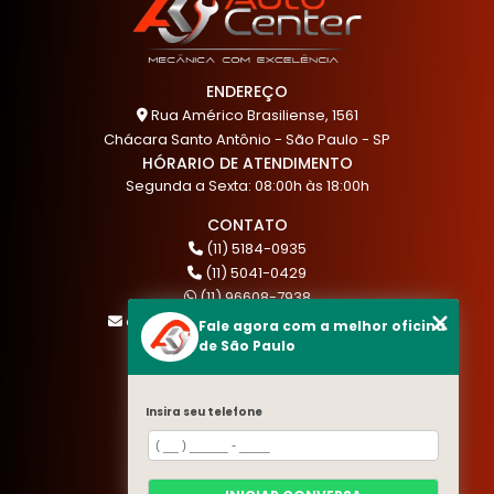
ENDEREÇO
Rua Américo Brasiliense, 1561
Chácara Santo Antônio - São Paulo - SP
HÓRARIO DE ATENDIMENTO
Segunda a Sexta: 08:00h às 18:00h
CONTATO
(11) 5184-0935
(11) 5041-0429
(11) 96608-7938
atendimento@akautocenter.com.br
Fale agora com a melhor oficina
de São Paulo
MENU
Insira seu telefone
HOME
QUEM SOMOS
SERVIÇOS