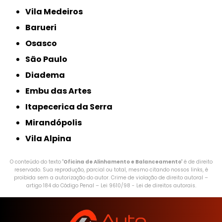
Vila Medeiros
Barueri
Osasco
São Paulo
Diadema
Embu das Artes
Itapecerica da Serra
Mirandópolis
Vila Alpina
O conteúdo do texto "
Oficina de Alinhamento e Balanceamento
" é de direito
reservado. Sua reprodução, parcial ou total, mesmo citando nossos links, é
proibida sem a autorização do autor. Crime de violação de direito autoral –
artigo 184 do Código Penal –
Lei 9610/98 - Lei de direitos autorais
.