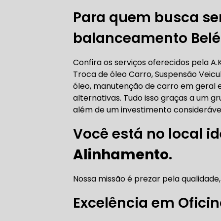
Para quem busca ser
AUTO ELÉT
balanceamento Bel
Confira os serviços oferecidos pela A
AUTO ELÉT
Troca de óleo Carro, Suspensão Veicu
óleo, manutenção de carro em geral e
alternativas. Tudo isso graças a um gr
além de um investimento consideráve
Você está no local id
TROCA CO
Alinhamento
.
Nossa missão é prezar pela qualidade,
TROCA DA
Excelência em Ofici