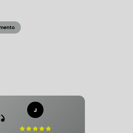
LICA
O PAULO
amento
O DE AUTOMÓVEL
PASTILHA DE FREIO
S
FREIO DE VEÍCULO