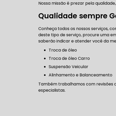
Nossa missão é prezar pela qualidade,
CORREIA 
Qualidade sempre Ga
Conheça todos os nossos serviços, com
CORREIA 
deste tipo de serviço, procure uma em
saberão indicar e atender você da me
troca de óleo
Troca de óleo Carro
DIREÇÃO 
Suspensão Veicular
Alinhamento e Balanceamento
DIREÇÃO H
Também trabalhamos com revisões aut
DIREÇÃO H
especialistas.
MANUTENÇ