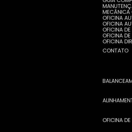
GUIA COM
MANUTENÇ
MECÂNICA
OFICINA 
OFICINA 
OFICINA 
OFICINA 
OFICINA 
OFICINA 
CONTATO
POR QUE 
SERVIÇO 
VANTAGEN
BALANCEA
ALINHAME
OFICINA 