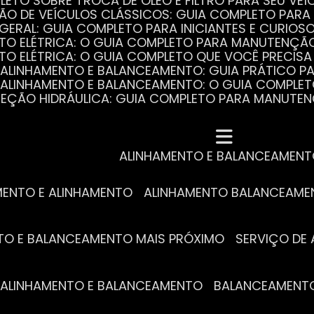
PLETO SOBRE TROCA DE ÓLEO E FILTRO PARA SEU VEÍ
ÃO DE VEÍCULOS CLÁSSICOS: GUIA COMPLETO PARA 
 GERAL: GUIA COMPLETO PARA INICIANTES E CURIOS
AUTO ELÉTRICA: O GUIA COMPLETO PARA MANUTENÇÃ
AUTO ELÉTRICA: O GUIA COMPLETO QUE VOCÊ PRECISA
DE ALINHAMENTO E BALANCEAMENTO: GUIA PRÁTICO 
DE ALINHAMENTO E BALANCEAMENTO: O GUIA COMPLE
DIREÇÃO HIDRÁULICA: GUIA COMPLETO PARA MANUTE
MECÂNICA COMPLETA PARA BLINDADOS: TUDO QUE VO
A REVISÃO AUTOMOTIVA É ESSENCIAL PARA O DESEM
DE ALINHAMENTO E BALANCEAMENTO: O QUE VOCÊ PR
S ESSENCIAIS DA TROCA DE ÓLEO PARA A SAÚDE DO
ALINHAMENTO E BALANCEAMEN
MENTO E ALINHAMENTO
ALINHAMENTO BALANCEAM
NTO E BALANCEAMENTO MAIS PRÓXIMO
SERVIÇO D
DE ALINHAMENTO E BALANCEAMENTO
BALANCEAMENT