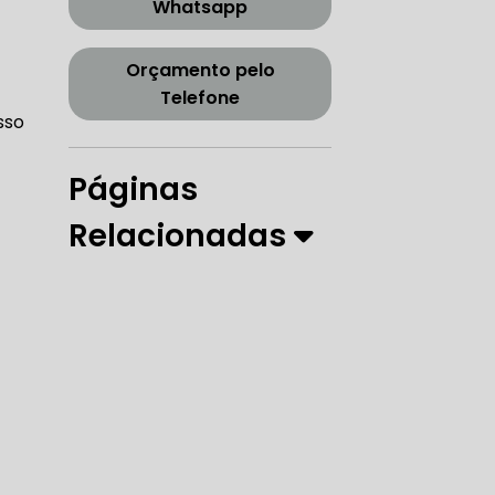
Whatsapp
CORREIA DENTADA TENSOR
Orçamento pelo
Telefone
sso
ORREIA DENTADA ZONA SUL
Páginas
Relacionadas
PARO
 DIREÇÃO HIDRÁULICA
RÁULICA