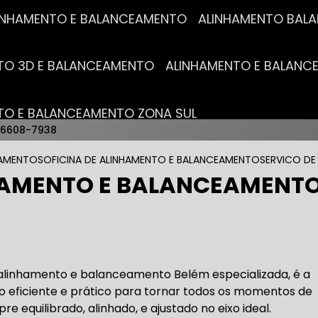
ALINHAMENTO E BALANCEAMENTO
ALINHAMENTO BA
NTO 3D E BALANCEAMENTO
ALINHAMENTO E BALAN
NTO E BALANCEAMENTO ZONA SUL
96608-7938
AUTO ELÉTRICAS
EAMENTOS
OFICINA DE ALINHAMENTO E BALANCEAMENTO
SERVICO DE
HAMENTO E BALANCEAMENTO
RICA MAIS PRÓXIMO
AUTO ELÉTRICA AUTOMOTIVA
RICO TROCA DE BATERIA
OFICINA AUTO ELÉTRICA
 alinhamento e balanceamento Belém especializada, é a
o eficiente e prático para tornar todos os momentos de
e equilibrado, alinhado, e ajustado no eixo ideal.