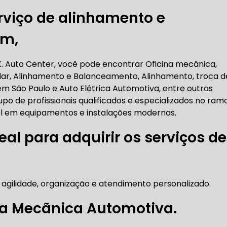
viço de alinhamento e
RICA ABERTA HOJE
AUTO ELÉTRICA SOCORRO
AU
ém,
.K. Auto Center, você pode encontrar Oficina mecânica,
RICA PRÓXIMO DE MIM
AUTO ELÉTRICA SÃO PAULO
lar, Alinhamento e Balanceamento, Alinhamento, troca d
m São Paulo e Auto Elétrica Automotiva, entre outras
CORREIAS DENTADAS
upo de profissionais qualificados e especializados no ramo
l em equipamentos e instalações modernas.
eal para adquirir os serviços de
RREIA DENTADA
CORREIA DENTADA LAND ROVER
 agilidade, organização e atendimento personalizado.
 CORREIA DENTADA DA LAND ROVER
CORREIA DENT
na Mecãnica Automotiva.