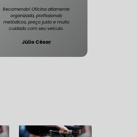
Recomendo! Oficina altamente
organizada, profissionais
metódicos, preço justo e muito
cuidado com seu veículo.
Júlio César
ATENDE CARRO BLINDADO