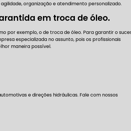
 agilidade, organização e atendimento personalizado.
DENTADA BMW
CORREIA DENTADA MANUTENÇÃO
rantida em troca de óleo.
o por exemplo, o de troca de óleo. Para garantir o suce
DENTADA CARRO
CORREIA DENTADA SÃO PAULO
C
presa especializada no assunto, pois os profissionais
lhor maneira possível.
DIREÇÕES HIDRÁULICAS
HIDRÁULICA E ELÉTRICA MANUTENÇÃO CONSERTO RE
IDRÁULICA E ELÉTRICA OFICINA MECÂNICA
omotivas e direções hidráulicas. Fale com nossos
IDRÁULICA E ELÉTRICA CONSERTO
MANUTENÇÃO DE
ÃO DIREÇÃO HIDRÁULICA
CONSERTO DIREÇÃO HID