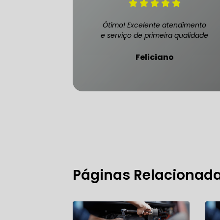
Ótimo! Excelente atendimento
e serviço de primeira qualidade
FREIO DO 
Feliciano
OFICINA 
MECÂNICO
MECÂNICO
MECÂNICO
Páginas Relacionad
OFICINA 
MECÂNICO