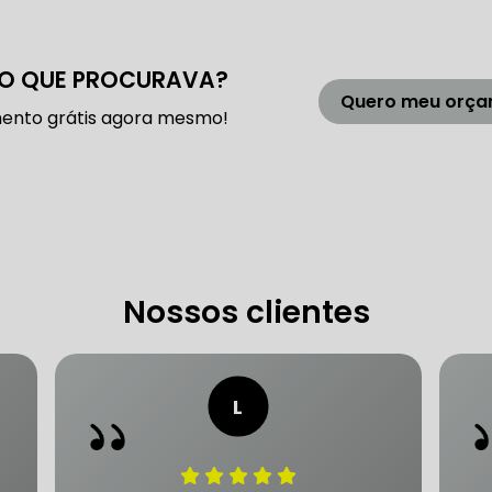
 DE DIREÇÃO HIDRÁULICA
OFICINA DIREÇÃO HIDRÁU
O QUE PROCURAVA?
HIDRÁULICA MANUTENÇÃO
DIREÇÃO HIDRÁULICA SÃ
Quero meu orç
ento grátis agora mesmo!
IDRÁULICA ZONA SUL
FREIOS AUTOMOTIVOS
CARRO
ESPECIALISTA EM FREIO AUTOMOTIVO
FREI
Nossos clientes
S MANUTENÇÃO
SISTEMA DE FREIOS AUTOMOTIVOS
 FREIO ABS
MANUTENÇÃO DE FREIOS AUTOMOTIVO