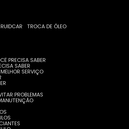
/RUIDCAR
TROCA DE ÓLEO
CÊ PRECISA SABER
ECISA SABER
O MELHOR SERVIÇO
R
BER
EVITAR PROBLEMAS
A MANUTENÇÃO
GOS
ULOS
ICIANTES