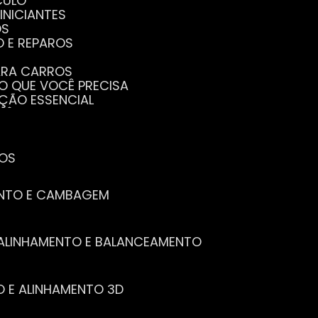
CULO
INICIANTES
OS
O E REPAROS
PARA CARROS
TO QUE VOCÊ PRECISA
NÇÃO ESSENCIAL
CÊ PRECISA SABER
PENHO DO SEU CARRO
ECISA SABER
 SEU CARRO
TOS
ENTO E CAMBAGEM
E ALINHAMENTO E BALANCEAMENTO
O E ALINHAMENTO 3D