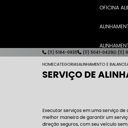
OFICINA 
ALINHAME
ALINHAME
(11) 5184-0935
(11) 5041-0429
(11) 
HOME
CATEGORIAS
ALINHAMENTO E BALANC
SERVIÇO DE ALIN
AUTO ELÉT
AUTO ELÉT
Executar serviços em uma serviço de
melhor maneira de garantir um serviç
direção seguros, com seu veículo sempr