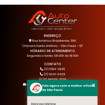
ENDEREÇO
Rua Américo Brasiliense, 1561
Chácara Santo Antônio - São Paulo - SP
HÓRARIO DE ATENDIMENTO
Segunda a Sexta: 08:00h às 18:00h
CONTATO
(11) 5184-0935
(11) 5041-0429
(11) 96608-7938
atendimento@akautocenter.com.br
Fale agora com a melhor oficina
de São Paulo
MENU
Insira seu telefone