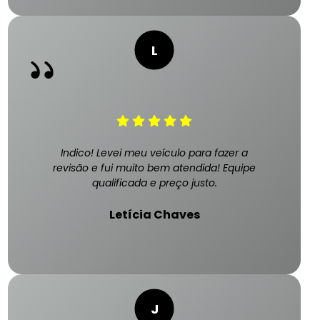
Indico! Levei meu veículo para fazer a
revisão e fui muito bem atendida! Equipe
qualificada e preço justo.
Letícia Chaves