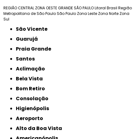
REGIÃO CENTRAL
ZONA OESTE
GRANDE SÃO PAULO
Litoral Brasil
Região
Metropolitana de São Paulo
São Paulo
Zona Leste
Zona Norte
Zona
Sul
São Vicente
Guarujá
Praia Grande
Santos
Aclimação
Bela Vista
Bom Retiro
Consolação
Higienópolis
Aeroporto
Alto da Boa Vista
Americanópolis