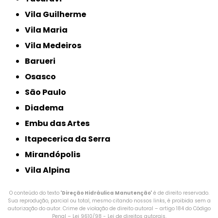
Vila Guilherme
Vila Maria
Vila Medeiros
Barueri
Osasco
São Paulo
Diadema
Embu das Artes
Itapecerica da Serra
Mirandópolis
Vila Alpina
O conteúdo do texto "
Direção Hidráulica Manutenção
" é de direito reservado.
Sua reprodução, parcial ou total, mesmo citando nossos links, é proibida sem a
autorização do autor. Crime de violação de direito autoral – artigo 184 do Código
Penal –
Lei 9610/98 - Lei de direitos autorais
.