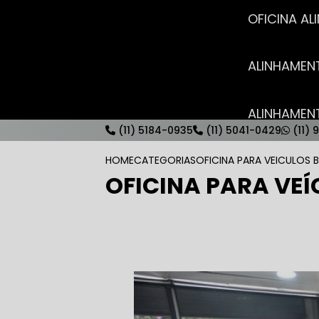
OFICINA 
ALINHAME
ALINHAME
(11) 5184-0935
(11) 5041-0429
(11) 
HOME
CATEGORIAS
OFICINA PARA VEICULOS 
OFICINA PARA VE
AUTO ELÉT
AUTO ELÉT