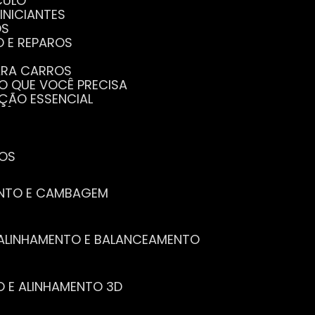
CULO
INICIANTES
OS
O E REPAROS
PARA CARROS
TO QUE VOCÊ PRECISA
NÇÃO ESSENCIAL
CÊ PRECISA SABER
PENHO DO SEU CARRO
ECISA SABER
 SEU CARRO
TOS
ENTO E CAMBAGEM
E ALINHAMENTO E BALANCEAMENTO
O E ALINHAMENTO 3D