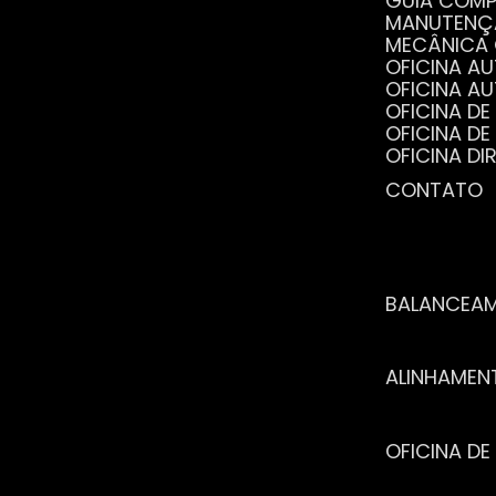
GUIA COM
MANUTENÇ
MECÂNICA
OFICINA 
OFICINA 
OFICINA 
OFICINA 
OFICINA 
OFICINA 
CONTATO
POR QUE 
SERVIÇO 
VANTAGEN
BALANCEA
ALINHAME
OFICINA 