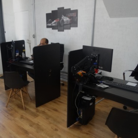
RICA ABERTA HOJE
AUTO ELÉTRICA SOCORRO
AU
RICA PRÓXIMO DE MIM
AUTO ELÉTRICA SÃO PAULO
CORREIAS DENTADAS
RREIA DENTADA
CORREIA DENTADA LAND ROVER
 CORREIA DENTADA DA LAND ROVER
CORREIA DENT