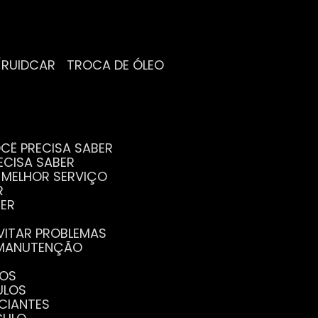
/RUIDCAR
TROCA DE ÓLEO
CÊ PRECISA SABER
ECISA SABER
O MELHOR SERVIÇO
R
BER
EVITAR PROBLEMAS
A MANUTENÇÃO
GOS
ULOS
ICIANTES