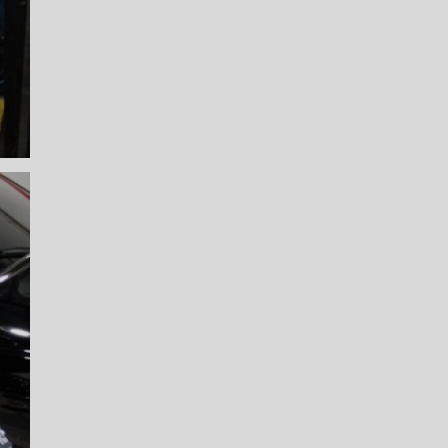
LICA
O PAULO
O DE AUTOMÓVEL
PASTILHA DE FREIO
S
FREIO DE VEÍCULO