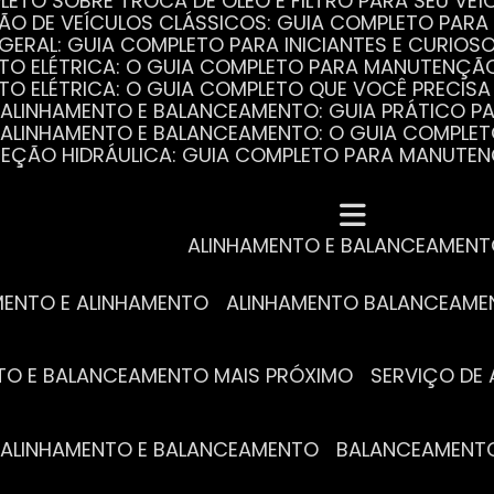
PLETO SOBRE TROCA DE ÓLEO E FILTRO PARA SEU VEÍ
ÃO DE VEÍCULOS CLÁSSICOS: GUIA COMPLETO PARA 
 GERAL: GUIA COMPLETO PARA INICIANTES E CURIOS
AUTO ELÉTRICA: O GUIA COMPLETO PARA MANUTENÇÃ
AUTO ELÉTRICA: O GUIA COMPLETO QUE VOCÊ PRECISA
DE ALINHAMENTO E BALANCEAMENTO: GUIA PRÁTICO 
DE ALINHAMENTO E BALANCEAMENTO: O GUIA COMPLE
DIREÇÃO HIDRÁULICA: GUIA COMPLETO PARA MANUTE
MECÂNICA COMPLETA PARA BLINDADOS: TUDO QUE VO
A REVISÃO AUTOMOTIVA É ESSENCIAL PARA O DESEM
DE ALINHAMENTO E BALANCEAMENTO: O QUE VOCÊ PR
S ESSENCIAIS DA TROCA DE ÓLEO PARA A SAÚDE DO
ALINHAMENTO E BALANCEAMEN
MENTO E ALINHAMENTO
ALINHAMENTO BALANCEAM
NTO E BALANCEAMENTO MAIS PRÓXIMO
SERVIÇO D
DE ALINHAMENTO E BALANCEAMENTO
BALANCEAMENT