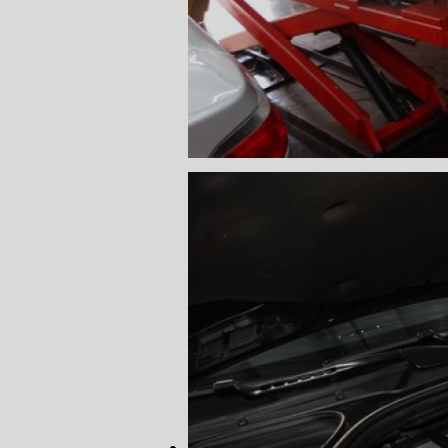
CONSERTO
DIREÇÃO 
DIREÇÃO H
FREIO DE 
FREIO AB
SENSOR DE