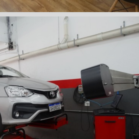
DENTADA BMW
CORREIA DENTADA MANUTENÇÃO
DENTADA CARRO
CORREIA DENTADA SÃO PAULO
C
DIREÇÕES HIDRÁULICAS
HIDRÁULICA E ELÉTRICA MANUTENÇÃO CONSERTO RE
IDRÁULICA E ELÉTRICA OFICINA MECÂNICA
IDRÁULICA E ELÉTRICA CONSERTO
MANUTENÇÃO DE
ÃO DIREÇÃO HIDRÁULICA
CONSERTO DIREÇÃO HID