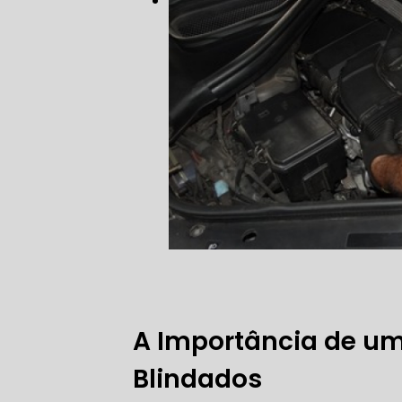
FREIO DO 
OFICINA 
MECÂNICO
MECÂNICO
MECÂNICO
A Importância de um
OFICINA 
Blindados
MECÂNICO