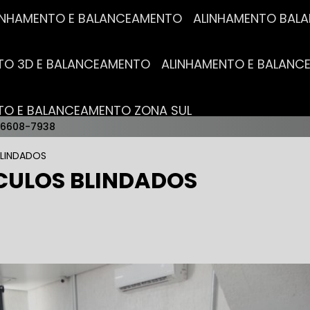
ALINHAMENTO E BALANCEAMENTO
ALINHAMENTO BA
NTO 3D E BALANCEAMENTO
ALINHAMENTO E BALAN
NTO E BALANCEAMENTO ZONA SUL
96608-7938
AUTO ELÉTRICAS
BLINDADOS
ÍCULOS BLINDADOS
RICA MAIS PRÓXIMO
AUTO ELÉTRICA AUTOMOTIVA
RICO TROCA DE BATERIA
OFICINA AUTO ELÉTRICA