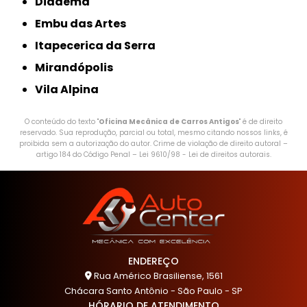
Diadema
Embu das Artes
Itapecerica da Serra
Mirandópolis
Vila Alpina
O conteúdo do texto "
Oficina Mecânica de Carros Antigos
" é de direito
reservado. Sua reprodução, parcial ou total, mesmo citando nossos links, é
proibida sem a autorização do autor. Crime de violação de direito autoral –
artigo 184 do Código Penal –
Lei 9610/98 - Lei de direitos autorais
.
ENDEREÇO
Rua Américo Brasiliense, 1561
Chácara Santo Antônio - São Paulo - SP
HÓRARIO DE ATENDIMENTO