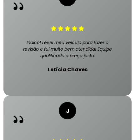
Indico! Levei meu veículo para fazer a
revisão e fui muito bem atendida! Equipe
qualificada e preço justo.
Letícia Chaves