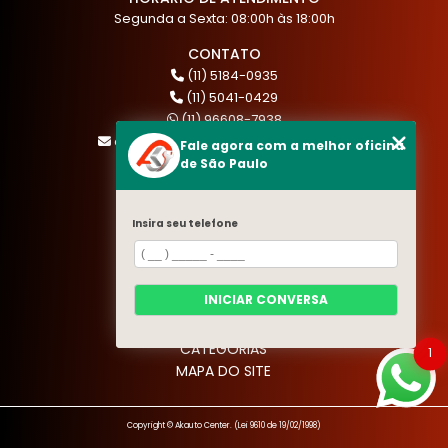
Segunda a Sexta: 08:00h às 18:00h
CONTATO
(11) 5184-0935
(11) 5041-0429
(11) 96608-7938
atendimento@akautocenter.com.br
Fale agora com a melhor oficina
de São Paulo
MENU
Insira seu telefone
HOME
QUEM SOMOS
SERVIÇOS
INICIAR CONVERSA
BLOG
CONTATO
CATEGORIAS
1
MAPA DO SITE
Copyright © Akauto Center. (Lei 9610 de 19/02/1998)