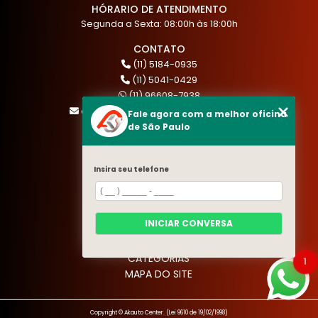
HÓRARIO DE ATENDIMENTO
Segunda a Sexta: 08:00h às 18:00h
CONTATO
(11) 5184-0935
(11) 5041-0429
(11) 96608-7938
atendimento@akautocenter.com.br
Fale agora com a melhor oficina
de São Paulo
MENU
Insira seu telefone
HOME
QUEM SOMOS
SERVIÇOS
INICIAR CONVERSA
BLOG
CONTATO
CATEGORIAS
1
MAPA DO SITE
Copyright © Akauto Center. (Lei 9610 de 19/02/1998)