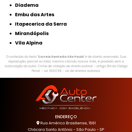
Diadema
Embu das Artes
Itapecerica da Serra
Mirandópolis
Vila Alpina
O conteúdo do texto "
Correia Dentada São Paulo
" é de direito reservado. Sua
reprodução, parcial ou total, mesmo citando nossos links, é proibida sem a
autorização do autor. Crime de violação de direito autoral – artigo 184 do Código
Penal –
Lei 9610/98 - Lei de direitos autorais
.
ENDEREÇO
Rua Américo Brasiliense, 1561
Chácara Santo Antônio - São Paulo - SP