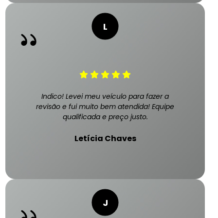
Indico! Levei meu veículo para fazer a
revisão e fui muito bem atendida! Equipe
qualificada e preço justo.
Letícia Chaves