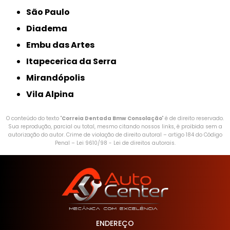
São Paulo
Diadema
Embu das Artes
Itapecerica da Serra
Mirandópolis
Vila Alpina
O conteúdo do texto "
Correia Dentada Bmw Consolação
" é de direito reservado.
Sua reprodução, parcial ou total, mesmo citando nossos links, é proibida sem a
autorização do autor. Crime de violação de direito autoral – artigo 184 do Código
Penal –
Lei 9610/98 - Lei de direitos autorais
.
ENDEREÇO