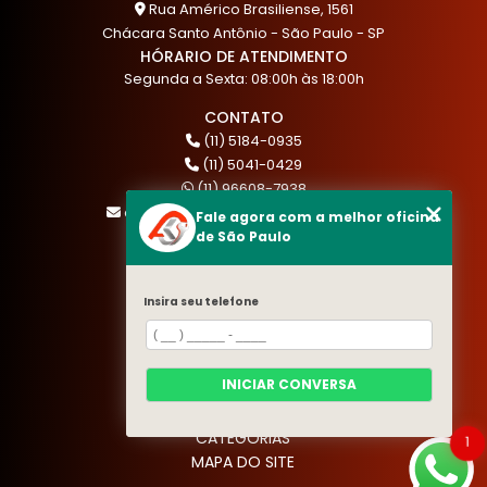
Rua Américo Brasiliense, 1561
Chácara Santo Antônio - São Paulo - SP
HÓRARIO DE ATENDIMENTO
Segunda a Sexta: 08:00h às 18:00h
CONTATO
(11) 5184-0935
(11) 5041-0429
(11) 96608-7938
atendimento@akautocenter.com.br
Fale agora com a melhor oficina
de São Paulo
MENU
Insira seu telefone
HOME
QUEM SOMOS
SERVIÇOS
INICIAR CONVERSA
BLOG
CONTATO
CATEGORIAS
1
MAPA DO SITE