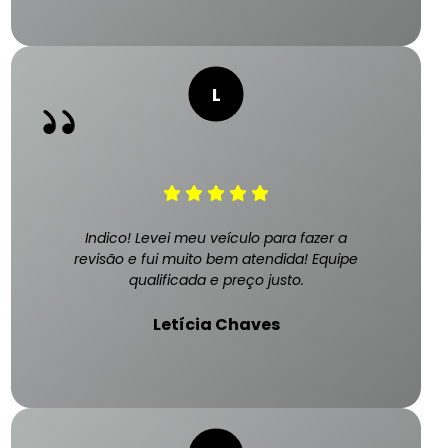
Indico! Levei meu veículo para fazer a
revisão e fui muito bem atendida! Equipe
qualificada e preço justo.
Letícia Chaves