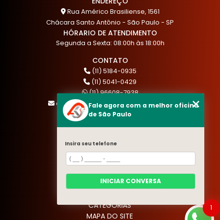
ENDEREÇO
Rua Américo Brasiliense, 1561
Chácara Santo Antônio - São Paulo - SP
HÓRARIO DE ATENDIMENTO
Segunda a Sexta: 08:00h às 18:00h
CONTATO
(11) 5184-0935
(11) 5041-0429
(11) 96608-7938
atendimento@akautocenter.com.br
Fale agora com a melhor oficina
de São Paulo
MENU
Insira seu telefone
HOME
QUEM SOMOS
SERVIÇOS
INICIAR CONVERSA
BLOG
CONTATO
CATEGORIAS
1
MAPA DO SITE