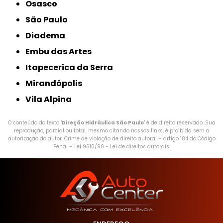
Osasco
São Paulo
Diadema
Embu das Artes
Itapecerica da Serra
Mirandópolis
Vila Alpina
O conteúdo do texto "
Direção Hidráulica São Paulo
" é de direito reservado. Sua
reprodução, parcial ou total, mesmo citando nossos links, é proibida sem a
autorização do autor. Crime de violação de direito autoral – artigo 184 do Código
Penal –
Lei 9610/98 - Lei de direitos autorais
.