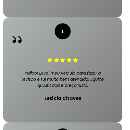
Indico! Levei meu veículo para fazer a
revisão e fui muito bem atendida! Equipe
qualificada e preço justo.
Letícia Chaves