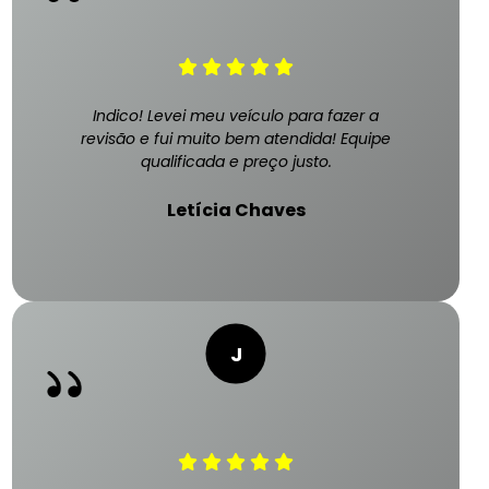
Indico! Levei meu veículo para fazer a
revisão e fui muito bem atendida! Equipe
qualificada e preço justo.
Letícia Chaves