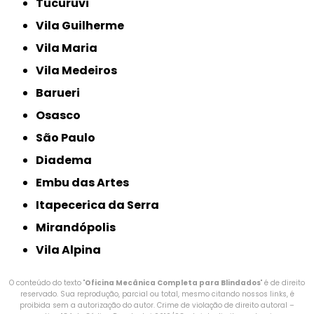
Tucuruvi
Vila Guilherme
Vila Maria
Vila Medeiros
Barueri
Osasco
São Paulo
Diadema
Embu das Artes
Itapecerica da Serra
Mirandópolis
Vila Alpina
O conteúdo do texto "
Oficina Mecânica Completa para Blindados
" é de direito
reservado. Sua reprodução, parcial ou total, mesmo citando nossos links, é
proibida sem a autorização do autor. Crime de violação de direito autoral –