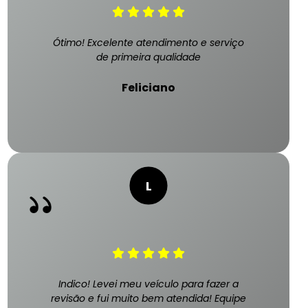
Ótimo! Excelente atendimento e serviço
de primeira qualidade
Feliciano
Indico! Levei meu veículo para fazer a
revisão e fui muito bem atendida! Equipe