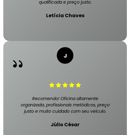
qualificada e preço justo.
Letícia Chaves
Recomendo! Oficina altamente
organizada, profissionais metódicos, preço
justo e muito cuidado com seu veículo.
Júlio César