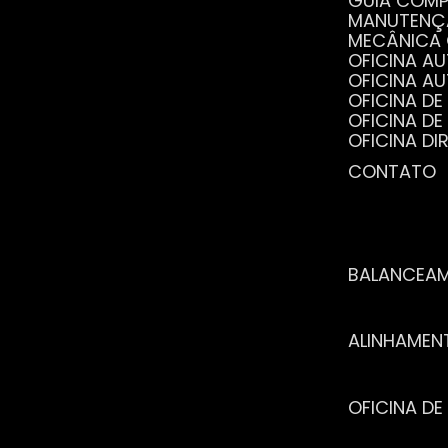
GUIA COM
MANUTENÇ
MECÂNICA
OFICINA 
OFICINA 
OFICINA 
OFICINA 
OFICINA 
OFICINA 
CONTATO
POR QUE 
SERVIÇO 
VANTAGEN
BALANCEA
ALINHAME
OFICINA 