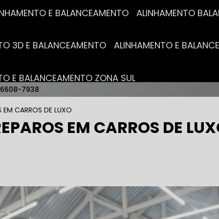
ALINHAMENTO E BALANCEAMENTO
ALINHAMENTO BA
NTO 3D E BALANCEAMENTO
ALINHAMENTO E BALAN
NTO E BALANCEAMENTO ZONA SUL
96608-7938
AUTO ELÉTRICAS
 EM CARROS DE LUXO
EPAROS EM CARROS DE LUX
RICA MAIS PRÓXIMO
AUTO ELÉTRICA AUTOMOTIVA
RICO TROCA DE BATERIA
OFICINA AUTO ELÉTRICA