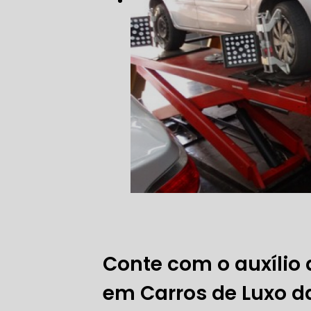
FREIO DO 
OFICINA 
MECÂNICO
MECÂNICO
MECÂNICO
Conte com o auxílio
OFICINA 
em Carros de Luxo da
MECÂNICO