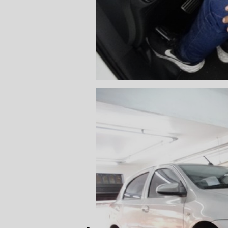
CONSERTO
DIREÇÃO 
DIREÇÃO H
FREIO DE 
FREIO AB
SENSOR DE