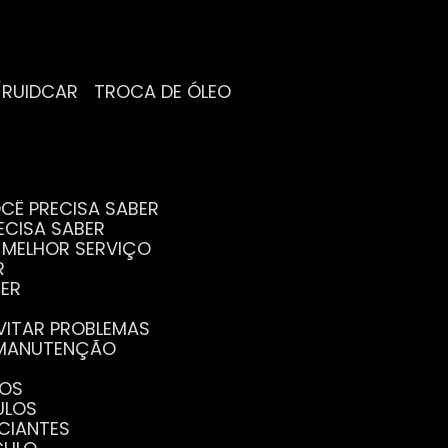
/RUIDCAR
TROCA DE ÓLEO
CÊ PRECISA SABER
ECISA SABER
O MELHOR SERVIÇO
R
BER
EVITAR PROBLEMAS
A MANUTENÇÃO
GOS
ULOS
ICIANTES