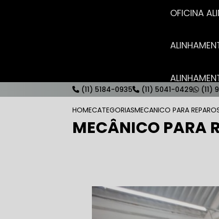
OFICINA 
ALINHAME
ALINHAME
(11) 5184-0935
(11) 5041-0429
(11) 
HOME
CATEGORIAS
MECANICO PARA REPAROS
MECÂNICO PARA R
AUTO ELÉT
AUTO ELÉT