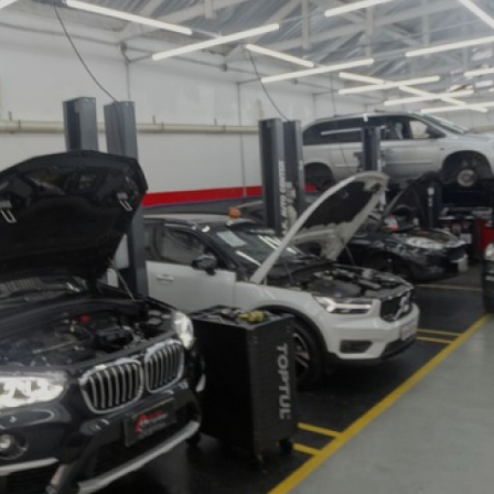
RICA ABERTA HOJE
AUTO ELÉTRICA SOCORRO
AU
RICA PRÓXIMO DE MIM
AUTO ELÉTRICA SÃO PAULO
CORREIAS DENTADAS
RREIA DENTADA
CORREIA DENTADA LAND ROVER
 CORREIA DENTADA DA LAND ROVER
CORREIA DENT