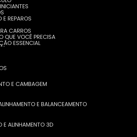
CULO
INICIANTES
OS
O E REPAROS
PARA CARROS
TO QUE VOCÊ PRECISA
NÇÃO ESSENCIAL
CÊ PRECISA SABER
PENHO DO SEU CARRO
ECISA SABER
 SEU CARRO
TOS
ENTO E CAMBAGEM
E ALINHAMENTO E BALANCEAMENTO
O E ALINHAMENTO 3D