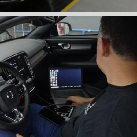
DENTADA BMW
CORREIA DENTADA MANUTENÇÃO
DENTADA CARRO
CORREIA DENTADA SÃO PAULO
C
DIREÇÕES HIDRÁULICAS
HIDRÁULICA E ELÉTRICA MANUTENÇÃO CONSERTO RE
IDRÁULICA E ELÉTRICA OFICINA MECÂNICA
IDRÁULICA E ELÉTRICA CONSERTO
MANUTENÇÃO DE
ÃO DIREÇÃO HIDRÁULICA
CONSERTO DIREÇÃO HID