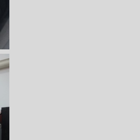
LICA
O PAULO
O DE AUTOMÓVEL
PASTILHA DE FREIO
S
FREIO DE VEÍCULO