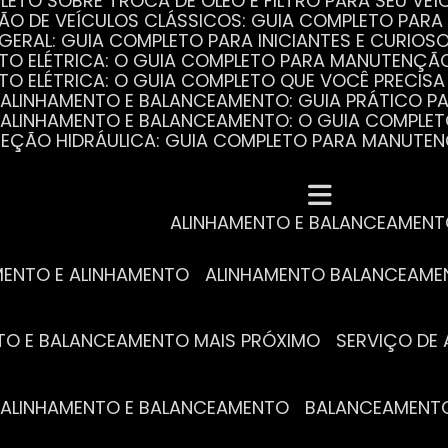
PLETO SOBRE TROCA DE ÓLEO E FILTRO PARA SEU VEÍ
ÃO DE VEÍCULOS CLÁSSICOS: GUIA COMPLETO PARA 
 GERAL: GUIA COMPLETO PARA INICIANTES E CURIOS
AUTO ELÉTRICA: O GUIA COMPLETO PARA MANUTENÇÃ
AUTO ELÉTRICA: O GUIA COMPLETO QUE VOCÊ PRECISA
DE ALINHAMENTO E BALANCEAMENTO: GUIA PRÁTICO 
DE ALINHAMENTO E BALANCEAMENTO: O GUIA COMPLE
DIREÇÃO HIDRÁULICA: GUIA COMPLETO PARA MANUTE
MECÂNICA COMPLETA PARA BLINDADOS: TUDO QUE VO
A REVISÃO AUTOMOTIVA É ESSENCIAL PARA O DESEM
DE ALINHAMENTO E BALANCEAMENTO: O QUE VOCÊ PR
S ESSENCIAIS DA TROCA DE ÓLEO PARA A SAÚDE DO
ALINHAMENTO E BALANCEAMEN
MENTO E ALINHAMENTO
ALINHAMENTO BALANCEAM
NTO E BALANCEAMENTO MAIS PRÓXIMO
SERVIÇO D
DE ALINHAMENTO E BALANCEAMENTO
BALANCEAMENT