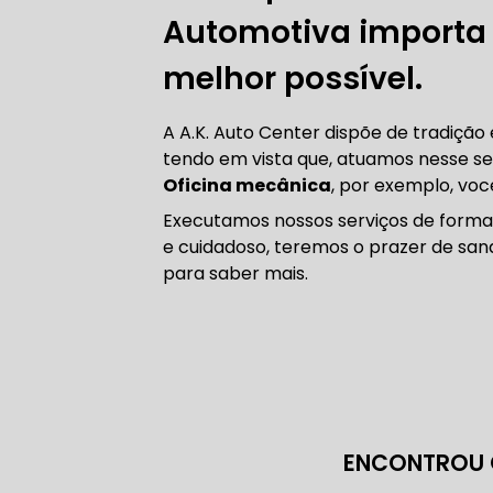
CORREIA 
Automotiva importa p
melhor possível.
CORREIA 
A A.K. Auto Center dispõe de tradiçã
tendo em vista que, atuamos nesse s
Oficina mecânica
, por exemplo, voc
Executamos nossos serviços de forma
e cuidadoso, teremos o prazer de sana
DIREÇÃO 
para saber mais.
DIREÇÃO H
DIREÇÃO H
MANUTENÇ
ENCONTROU 