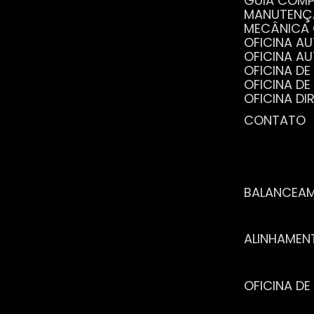
GUIA COM
MANUTENÇ
MECÂNICA
OFICINA 
OFICINA 
OFICINA 
OFICINA 
OFICINA 
OFICINA 
CONTATO
POR QUE 
SERVIÇO 
VANTAGEN
BALANCEA
ALINHAME
OFICINA 