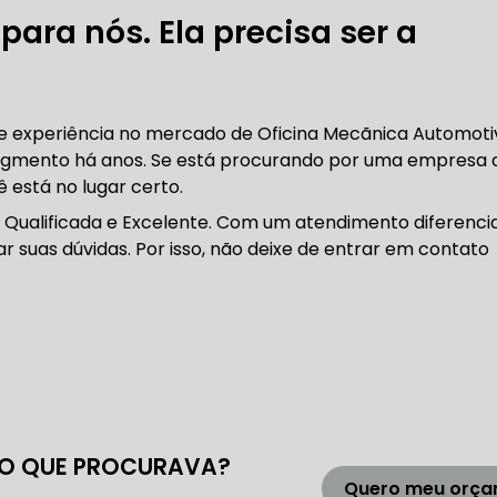
DENTADA BMW
CORREIA DENTADA MANUTENÇÃO
ara nós. Ela precisa ser a
DENTADA CARRO
CORREIA DENTADA SÃO PAULO
C
o e experiência no mercado de Oficina Mecãnica Automoti
egmento há anos. Se está procurando por uma empresa 
ê está no lugar certo.
DIREÇÕES HIDRÁULICAS
 Qualificada e Excelente. Com um atendimento diferenci
r suas dúvidas. Por isso, não deixe de entrar em contato
HIDRÁULICA E ELÉTRICA MANUTENÇÃO CONSERTO RE
IDRÁULICA E ELÉTRICA OFICINA MECÂNICA
IDRÁULICA E ELÉTRICA CONSERTO
MANUTENÇÃO DE
ÃO DIREÇÃO HIDRÁULICA
CONSERTO DIREÇÃO HID
O QUE PROCURAVA?
Quero meu orç