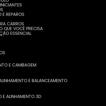
CULO
INICIANTES
OS
O E REPAROS
PARA CARROS
TO QUE VOCÊ PRECISA
NÇÃO ESSENCIAL
CÊ PRECISA SABER
PENHO DO SEU CARRO
ECISA SABER
 SEU CARRO
TOS
ENTO E CAMBAGEM
E ALINHAMENTO E BALANCEAMENTO
O E ALINHAMENTO 3D