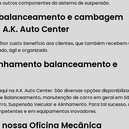
 outros componentes do sistema de suspensão.
RICA ABERTA HOJE
AUTO ELÉTRICA SOCORRO
AU
o balanceamento e cambagem
 A.K. Auto Center
RICA PRÓXIMO DE MIM
AUTO ELÉTRICA SÃO PAULO
lhor custo benefício aos clientes, que também recebem
do, ágil e organizado.
CORREIAS DENTADAS
linhamento balanceamento e
RREIA DENTADA
CORREIA DENTADA LAND ROVER
ui na A.K. Auto Center. São diversas opções disponibiliza
 e Balanceamento, manutenção de carro em geral em S
rro, Suspensão Veicular e Alinhamento. Para tal sucesso, 
 CORREIA DENTADA DA LAND ROVER
CORREIA DENT
ompetentes e em equipamentos inovadores.
 nossa Oficina Mecãnica