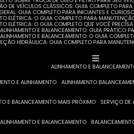
PLETO SOBRE TROCA DE ÓLEO E FILTRO PARA SEU VEÍ
ÃO DE VEÍCULOS CLÁSSICOS: GUIA COMPLETO PARA 
 GERAL: GUIA COMPLETO PARA INICIANTES E CURIOS
AUTO ELÉTRICA: O GUIA COMPLETO PARA MANUTENÇÃ
AUTO ELÉTRICA: O GUIA COMPLETO QUE VOCÊ PRECISA
DE ALINHAMENTO E BALANCEAMENTO: GUIA PRÁTICO 
DE ALINHAMENTO E BALANCEAMENTO: O GUIA COMPLE
DIREÇÃO HIDRÁULICA: GUIA COMPLETO PARA MANUTE
MECÂNICA COMPLETA PARA BLINDADOS: TUDO QUE VO
A REVISÃO AUTOMOTIVA É ESSENCIAL PARA O DESEM
DE ALINHAMENTO E BALANCEAMENTO: O QUE VOCÊ PR
S ESSENCIAIS DA TROCA DE ÓLEO PARA A SAÚDE DO
ALINHAMENTO E BALANCEAMEN
MENTO E ALINHAMENTO
ALINHAMENTO BALANCEAM
NTO E BALANCEAMENTO MAIS PRÓXIMO
SERVIÇO D
DE ALINHAMENTO E BALANCEAMENTO
BALANCEAMENT