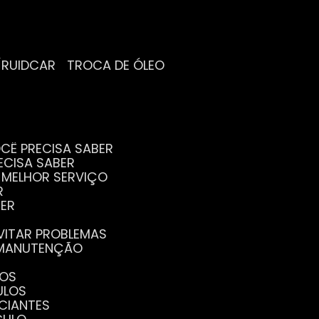
/RUIDCAR
TROCA DE ÓLEO
CÊ PRECISA SABER
ECISA SABER
O MELHOR SERVIÇO
R
BER
EVITAR PROBLEMAS
A MANUTENÇÃO
GOS
ULOS
ICIANTES