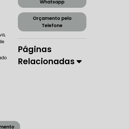
Whatsapp
CORREIA DENTADA TENSOR
Orçamento pelo
Telefone
ORREIA DENTADA ZONA SUL
va,
de
Páginas
ado
Relacionadas
PARO
 DIREÇÃO HIDRÁULICA
RÁULICA
amento