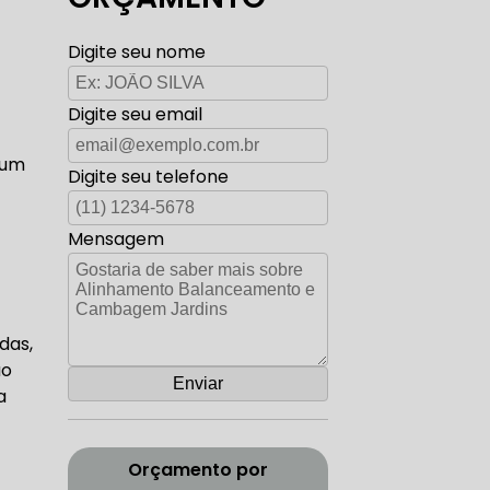
TO ELÉTRICA CARROS ANTIGOS
Digite seu nome
Digite seu email
AUTO ELÉTRICA ZONA SUL
 um
Digite seu telefone
Mensagem
CORREIA DENTADA RANGE ROVER
das,
ão
a
ADA DISCOVERY
Orçamento por