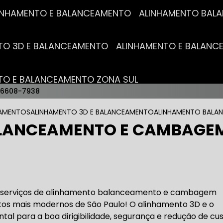
ALINHAMENTO E BALANCEAMENTO
ALINHAMENTO BA
NTO 3D E BALANCEAMENTO
ALINHAMENTO E BALAN
NTO E BALANCEAMENTO ZONA SUL
96608-7938
AUTO ELÉTRICAS
EAMENTOS
ALINHAMENTO 3D E BALANCEAMENTO
ALINHAMENTO BALA
LANCEAMENTO E CAMBAGEM
RICA MAIS PRÓXIMO
AUTO ELÉTRICA AUTOMOTIVA
RICO TROCA DE BATERIA
OFICINA AUTO ELÉTRICA
os serviços de alinhamento balanceamento e cambagem
tos mais modernos de São Paulo! O alinhamento 3D e o
l para a boa dirigibilidade, segurança e redução de cu