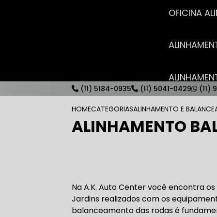
OFICINA 
ALINHAME
ALINHAME
(11) 5184-0935
(11) 5041-0429
(11) 
HOME
CATEGORIAS
ALINHAMENTO E BALANC
ALINHAMENTO BA
AUTO ELÉT
AUTO ELÉT
Na A.K. Auto Center você encontra 
Jardins realizados com os equipamen
balanceamento das rodas é fundamenta