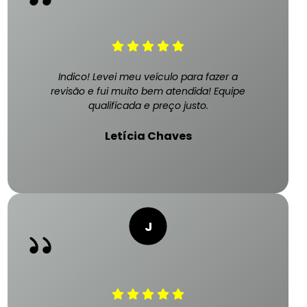
Indico! Levei meu veículo para fazer a
revisão e fui muito bem atendida! Equipe
qualificada e preço justo.
Letícia Chaves