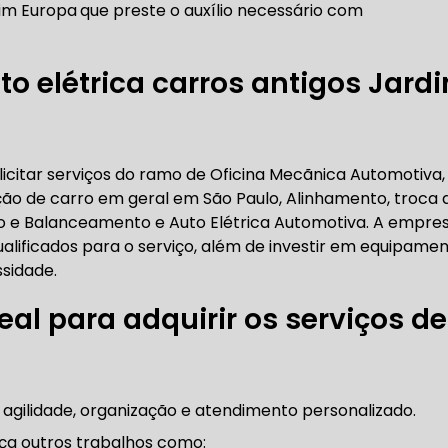
dim Europa
que preste o auxílio necessário com
RICA ABERTA HOJE
AUTO ELÉTRICA SOCORRO
AU
o elétrica carros antigos Jard
RICA PRÓXIMO DE MIM
AUTO ELÉTRICA SÃO PAULO
icitar serviços do ramo de Oficina Mecãnica Automotiva,
CORREIAS DENTADAS
ão de carro em geral em São Paulo, Alinhamento, troca 
to e Balanceamento e Auto Elétrica Automotiva. A empre
alificados para o serviço, além de investir em equipame
RREIA DENTADA
CORREIA DENTADA LAND ROVER
sidade.
eal para adquirir os serviços de
 CORREIA DENTADA DA LAND ROVER
CORREIA DENT
 agilidade, organização e atendimento personalizado.
ça outros trabalhos como: