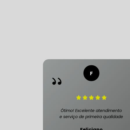
CONSERTO
DIREÇÃO 
DIREÇÃO H
FREIO DE 
FREIO AB
Ótimo! Excelente atendimento
e serviço de primeira qualidade
SENSOR DE
Feliciano