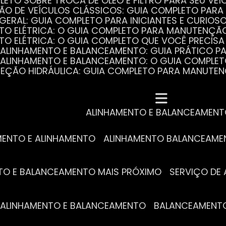
PLETO SOBRE TROCA DE ÓLEO E FILTRO PARA SEU VEÍ
ÃO DE VEÍCULOS CLÁSSICOS: GUIA COMPLETO PARA 
 GERAL: GUIA COMPLETO PARA INICIANTES E CURIOS
AUTO ELÉTRICA: O GUIA COMPLETO PARA MANUTENÇÃ
AUTO ELÉTRICA: O GUIA COMPLETO QUE VOCÊ PRECISA
DE ALINHAMENTO E BALANCEAMENTO: GUIA PRÁTICO 
DE ALINHAMENTO E BALANCEAMENTO: O GUIA COMPLE
DIREÇÃO HIDRÁULICA: GUIA COMPLETO PARA MANUTE
MECÂNICA COMPLETA PARA BLINDADOS: TUDO QUE VO
A REVISÃO AUTOMOTIVA É ESSENCIAL PARA O DESEM
DE ALINHAMENTO E BALANCEAMENTO: O QUE VOCÊ PR
S ESSENCIAIS DA TROCA DE ÓLEO PARA A SAÚDE DO
ALINHAMENTO E BALANCEAMEN
MENTO E ALINHAMENTO
ALINHAMENTO BALANCEAM
NTO E BALANCEAMENTO MAIS PRÓXIMO
SERVIÇO D
DE ALINHAMENTO E BALANCEAMENTO
BALANCEAMENT