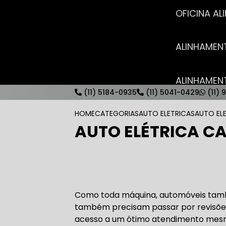
OFICINA 
ALINHAME
ALINHAME
(11) 5184-0935
(11) 5041-0429
(11) 
HOME
CATEGORIAS
AUTO ELETRICAS
AUTO EL
AUTO ELÉTRICA C
AUTO ELÉT
AUTO ELÉT
Como toda máquina, automóveis tam
também precisam passar por revisõe
acesso a um ótimo atendimento mesm