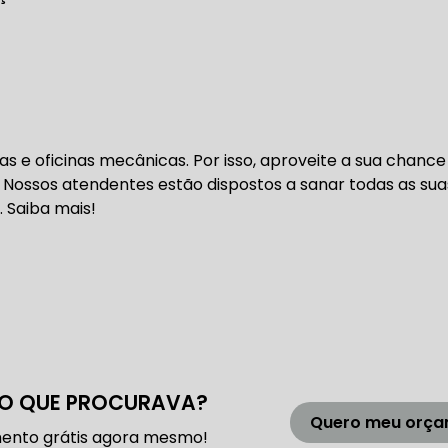
DENTADA BMW
CORREIA DENTADA MANUTENÇÃO
DENTADA CARRO
CORREIA DENTADA SÃO PAULO
C
s e oficinas mecânicas. Por isso, aproveite a sua chance
 Nossos atendentes estão dispostos a sanar todas as sua
DIREÇÕES HIDRÁULICAS
. Saiba mais!
HIDRÁULICA E ELÉTRICA MANUTENÇÃO CONSERTO RE
IDRÁULICA E ELÉTRICA OFICINA MECÂNICA
IDRÁULICA E ELÉTRICA CONSERTO
MANUTENÇÃO DE
O QUE PROCURAVA?
ÃO DIREÇÃO HIDRÁULICA
CONSERTO DIREÇÃO HID
Quero meu orç
ento grátis agora mesmo!