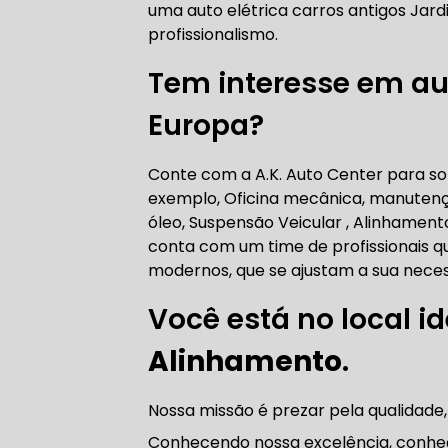
uma auto elétrica carros antigos Jar
AUTO ELÉT
profissionalismo.
Tem interesse em aut
Europa?
AUTO ELÉT
Conte com a A.K. Auto Center para sol
exemplo, Oficina mecânica, manutenç
óleo, Suspensão Veicular , Alinhamen
conta com um time de profissionais qu
TROCA CO
modernos, que se ajustam a sua neces
Você está no local id
Alinhamento
.
TROCA DA
Nossa missão é prezar pela qualidade,
Conhecendo nossa excelência, conhe