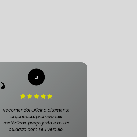
LICA
O PAULO
O DE AUTOMÓVEL
PASTILHA DE FREIO
Recomendo! Oficina altamente
organizada, profissionais
metódicos, preço justo e muito
cuidado com seu veículo.
S
FREIO DE VEÍCULO