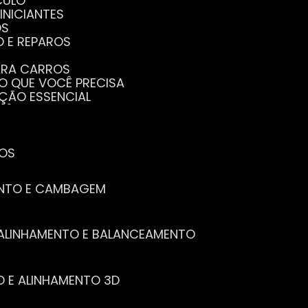
CULO
INICIANTES
OS
O E REPAROS
PARA CARROS
TO QUE VOCÊ PRECISA
NÇÃO ESSENCIAL
CÊ PRECISA SABER
PENHO DO SEU CARRO
ECISA SABER
 SEU CARRO
TOS
ENTO E CAMBAGEM
E ALINHAMENTO E BALANCEAMENTO
O E ALINHAMENTO 3D