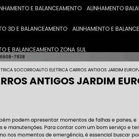
ALINHAMENTO E BALANCEAMENTO
ALINHAMENTO BA
NTO 3D E BALANCEAMENTO
ALINHAMENTO E BALAN
NTO E BALANCEAMENTO ZONA SUL
96608-7938
AUTO ELÉTRICAS
ETRICA SOCORRO
AUTO ELETRICA CARROS ANTIGOS JARDIM EUROP
ARROS ANTIGOS JARDIM EU
RICA MAIS PRÓXIMO
AUTO ELÉTRICA AUTOMOTIVA
RICO TROCA DE BATERIA
OFICINA AUTO ELÉTRICA
bém podem apresentar momentos de falhas e panes, e
s e manutenções. Para contar com um bom serviço e te
o nos momentos de emergência, é essencial buscar po