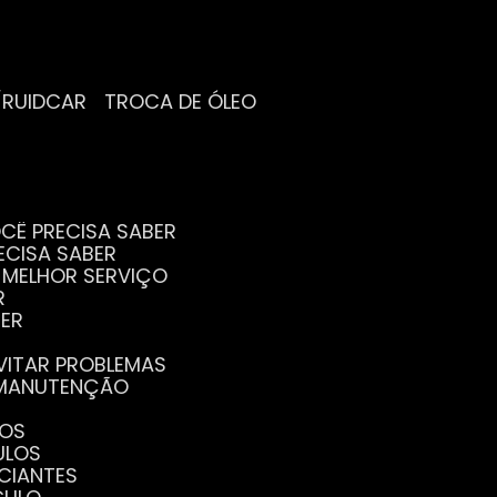
/RUIDCAR
TROCA DE ÓLEO
CÊ PRECISA SABER
ECISA SABER
O MELHOR SERVIÇO
R
BER
EVITAR PROBLEMAS
A MANUTENÇÃO
GOS
ULOS
ICIANTES