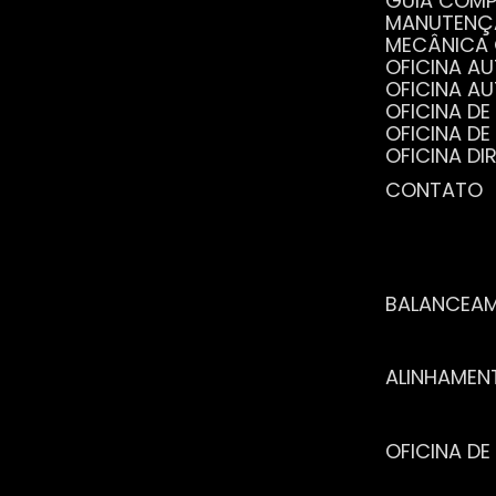
GUIA COM
MANUTENÇ
MECÂNICA
OFICINA 
OFICINA 
OFICINA 
OFICINA 
OFICINA 
OFICINA 
CONTATO
POR QUE 
SERVIÇO 
VANTAGEN
BALANCEA
ALINHAME
OFICINA 