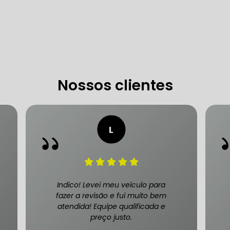
 DE DIREÇÃO HIDRÁULICA
OFICINA DIREÇÃO HIDRÁU
HIDRÁULICA MANUTENÇÃO
DIREÇÃO HIDRÁULICA SÃ
IDRÁULICA ZONA SUL
Nossos clientes
FREIOS AUTOMOTIVOS
CARRO
ESPECIALISTA EM FREIO AUTOMOTIVO
FREI
S MANUTENÇÃO
SISTEMA DE FREIOS AUTOMOTIVOS
Indico! Levei meu veículo para
fazer a revisão e fui muito bem
atendida! Equipe qualificada e
preço justo.
 FREIO ABS
MANUTENÇÃO DE FREIOS AUTOMOTIVO