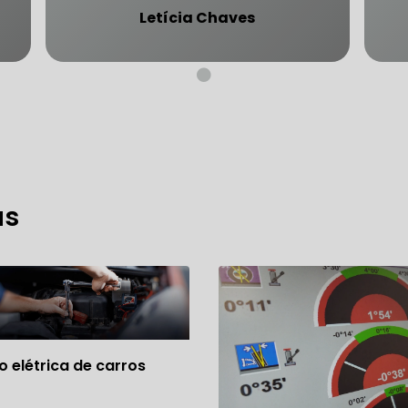
Letícia Chaves
CARRO SÃO PAULO
FREIO DO CARRO ZONA SUL
MANUTENÇÃO DE BLINDADOS
MECÂNICA COMPLETA PARA BLINDADOS
as
 PARA CONSERTO DE CARRO BLINDADO
 PARA CARROS BLINDADOS DE LUXO
OFICINA QUE 
 PARA SUSPENSÃO DE CARRO BLINDADO
MECÂNICA DE AUTOMÓVEIS BLINDADOS
o elétrica de carros
 PARA REVISÃO PREVENTIVA DE BLINDADOS