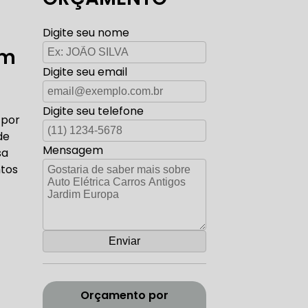
TO ELÉTRICA CARROS ANTIGOS
Digite seu nome
im
Digite seu email
AUTO ELÉTRICA ZONA SUL
Digite seu telefone
 por
de
Mensagem
sa
ntos
CORREIA DENTADA RANGE ROVER
ADA DISCOVERY
Orçamento por