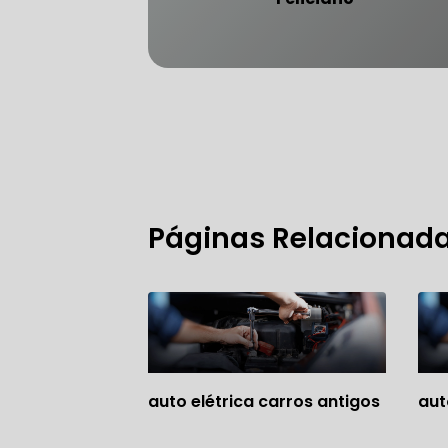
FREIO DO 
OFICINA 
Páginas Relacionad
MECÂNICO
MECÂNICO
MECÂNICO
OFICINA 
auto elétrica carros antigos
aut
MECÂNICO