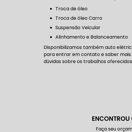
CORREIA 
troca de óleo
Troca de óleo Carro
Suspensão Veicular
CORREIA 
Alinhamento e Balanceamento
Disponibilizamos também auto elétrica
para entrar em contato e saber mais.
dúvidas sobre os trabalhos oferecidos
DIREÇÃO 
DIREÇÃO H
DIREÇÃO H
ENCONTROU 
MANUTENÇ
Faça seu orçam