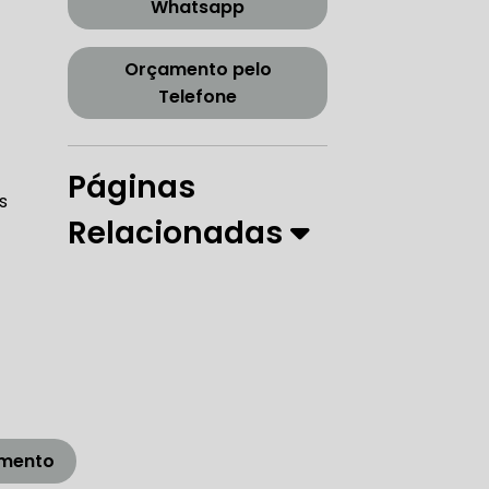
Whatsapp
CORREIA DENTADA TENSOR
Orçamento pelo
Telefone
ORREIA DENTADA ZONA SUL
Páginas
s
Relacionadas
PARO
 DIREÇÃO HIDRÁULICA
RÁULICA
amento