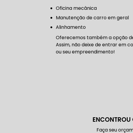
CORREIA 
Oficina mecânica
manutenção de carro em geral
Alinhamento
CORREIA 
Oferecemos também a opção de au
Assim, não deixe de entrar em c
ou seu empreendimento!
DIREÇÃO 
DIREÇÃO H
DIREÇÃO H
ENCONTROU 
MANUTENÇ
Faça seu orçam