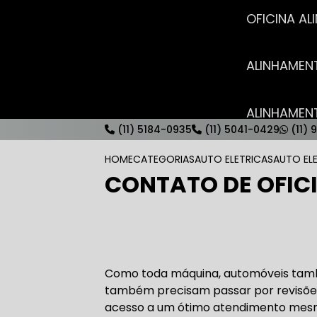
OFICINA 
ALINHAME
ALINHAME
(11) 5184-0935
(11) 5041-0429
(11) 
HOME
CATEGORIAS
AUTO ELETRICAS
AUTO EL
CONTATO DE OFIC
AUTO ELÉT
AUTO ELÉT
Como toda máquina, automóveis tam
também precisam passar por revisõe
acesso a um ótimo atendimento mesm