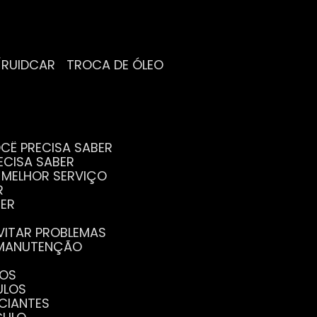
/RUIDCAR
TROCA DE ÓLEO
CÊ PRECISA SABER
ECISA SABER
O MELHOR SERVIÇO
R
BER
EVITAR PROBLEMAS
A MANUTENÇÃO
GOS
ULOS
ICIANTES