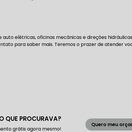
DENTADA BMW
CORREIA DENTADA MANUTENÇÃO
DENTADA CARRO
CORREIA DENTADA SÃO PAULO
C
to elétricas, oficinas mecânicas e direções hidráulicas
ontato para saber mais. Teremos o prazer de atender vo
DIREÇÕES HIDRÁULICAS
HIDRÁULICA E ELÉTRICA MANUTENÇÃO CONSERTO RE
IDRÁULICA E ELÉTRICA OFICINA MECÂNICA
IDRÁULICA E ELÉTRICA CONSERTO
MANUTENÇÃO DE
O QUE PROCURAVA?
ÃO DIREÇÃO HIDRÁULICA
CONSERTO DIREÇÃO HID
Quero meu orç
ento grátis agora mesmo!