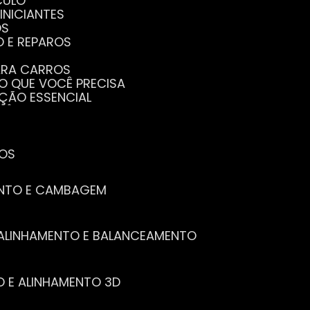
CULO
INICIANTES
OS
O E REPAROS
PARA CARROS
TO QUE VOCÊ PRECISA
NÇÃO ESSENCIAL
CÊ PRECISA SABER
PENHO DO SEU CARRO
ECISA SABER
 SEU CARRO
TOS
ENTO E CAMBAGEM
E ALINHAMENTO E BALANCEAMENTO
O E ALINHAMENTO 3D