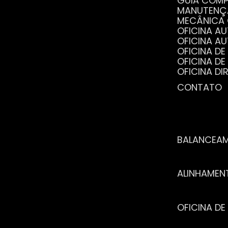
GUIA COM
MANUTENÇ
MECÂNICA
OFICINA 
OFICINA 
OFICINA 
OFICINA 
OFICINA 
OFICINA 
CONTATO
POR QUE 
SERVIÇO 
VANTAGEN
BALANCEA
ALINHAME
OFICINA 