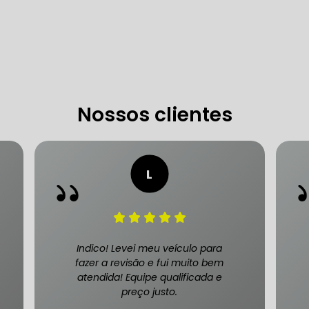
 DE DIREÇÃO HIDRÁULICA
OFICINA DIREÇÃO HIDRÁU
HIDRÁULICA MANUTENÇÃO
DIREÇÃO HIDRÁULICA SÃ
IDRÁULICA ZONA SUL
Nossos clientes
FREIOS AUTOMOTIVOS
CARRO
ESPECIALISTA EM FREIO AUTOMOTIVO
FREI
S MANUTENÇÃO
SISTEMA DE FREIOS AUTOMOTIVOS
Indico! Levei meu veículo para
fazer a revisão e fui muito bem
atendida! Equipe qualificada e
preço justo.
 FREIO ABS
MANUTENÇÃO DE FREIOS AUTOMOTIVO