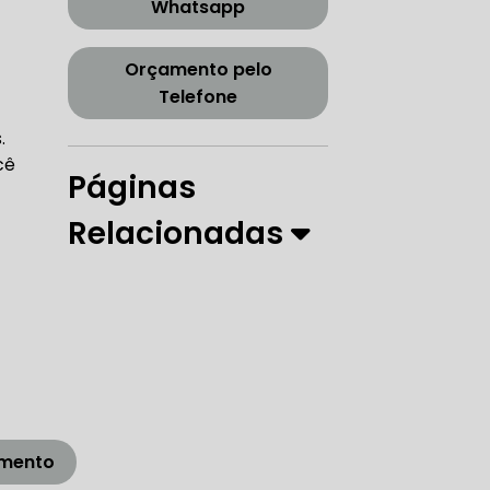
Whatsapp
CORREIA DENTADA TENSOR
Orçamento pelo
Telefone
ORREIA DENTADA ZONA SUL
.
cê
Páginas
Relacionadas
PARO
 DIREÇÃO HIDRÁULICA
RÁULICA
amento