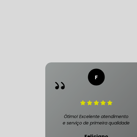
CONSERTO
DIREÇÃO 
DIREÇÃO H
FREIO DE 
FREIO AB
Ótimo! Excelente atendimento
e serviço de primeira qualidade
SENSOR DE
Feliciano