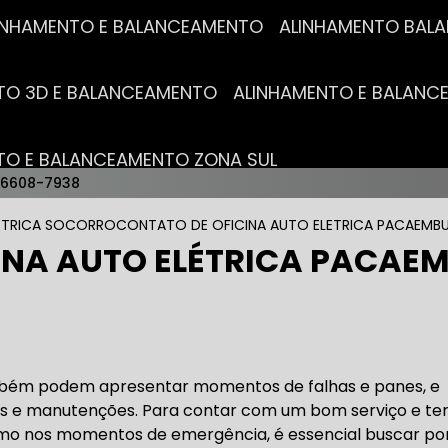
ALINHAMENTO E BALANCEAMENTO
ALINHAMENTO BA
NTO 3D E BALANCEAMENTO
ALINHAMENTO E BALAN
NTO E BALANCEAMENTO ZONA SUL
96608-7938
AUTO ELÉTRICAS
ETRICA SOCORRO
CONTATO DE OFICINA AUTO ELETRICA PACAEMB
INA AUTO ELÉTRICA PACAE
RICA MAIS PRÓXIMO
AUTO ELÉTRICA AUTOMOTIVA
RICO TROCA DE BATERIA
OFICINA AUTO ELÉTRICA
bém podem apresentar momentos de falhas e panes, e
s e manutenções. Para contar com um bom serviço e te
o nos momentos de emergência, é essencial buscar po