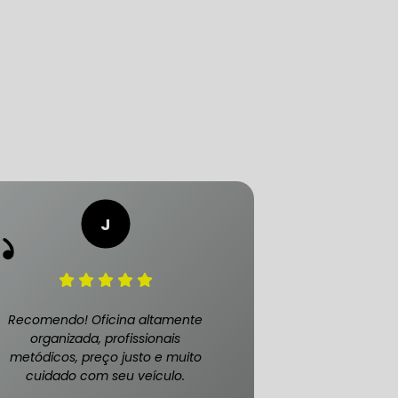
LICA
O PAULO
O DE AUTOMÓVEL
PASTILHA DE FREIO
Recomendo! Oficina altamente
organizada, profissionais
metódicos, preço justo e muito
cuidado com seu veículo.
S
FREIO DE VEÍCULO