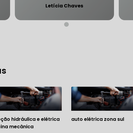
Letícia Chaves
CARRO SÃO PAULO
FREIO DO CARRO ZONA SUL
MANUTENÇÃO DE BLINDADOS
MECÂNICA COMPLETA PARA BLINDADOS
as
 PARA CONSERTO DE CARRO BLINDADO
 PARA CARROS BLINDADOS DE LUXO
OFICINA QUE 
 PARA SUSPENSÃO DE CARRO BLINDADO
MECÂNICA DE AUTOMÓVEIS BLINDADOS
eção hidráulica e elétrica
auto elétrica zona sul
 PARA REVISÃO PREVENTIVA DE BLINDADOS
cina mecânica