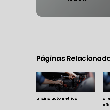
FREIO DO 
OFICINA 
Páginas Relacionad
MECÂNICO
MECÂNICO
MECÂNICO
OFICINA 
oficina auto elétrica
dir
MECÂNICO
ofi