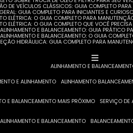
PLETO SOBRE TROCA DE ÓLEO E FILTRO PARA SEU VEÍ
ÃO DE VEÍCULOS CLÁSSICOS: GUIA COMPLETO PARA 
 GERAL: GUIA COMPLETO PARA INICIANTES E CURIOS
AUTO ELÉTRICA: O GUIA COMPLETO PARA MANUTENÇÃ
AUTO ELÉTRICA: O GUIA COMPLETO QUE VOCÊ PRECISA
DE ALINHAMENTO E BALANCEAMENTO: GUIA PRÁTICO 
DE ALINHAMENTO E BALANCEAMENTO: O GUIA COMPLE
DIREÇÃO HIDRÁULICA: GUIA COMPLETO PARA MANUTE
MECÂNICA COMPLETA PARA BLINDADOS: TUDO QUE VO
A REVISÃO AUTOMOTIVA É ESSENCIAL PARA O DESEM
DE ALINHAMENTO E BALANCEAMENTO: O QUE VOCÊ PR
S ESSENCIAIS DA TROCA DE ÓLEO PARA A SAÚDE DO
ALINHAMENTO E BALANCEAMEN
MENTO E ALINHAMENTO
ALINHAMENTO BALANCEAM
NTO E BALANCEAMENTO MAIS PRÓXIMO
SERVIÇO D
DE ALINHAMENTO E BALANCEAMENTO
BALANCEAMENT