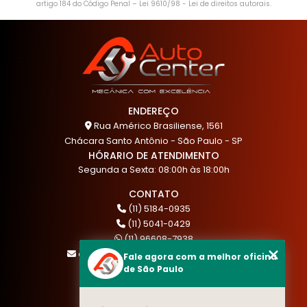
artigo 184 do Código Penal –
Lei 9610/98 - Lei de direitos autorais
.
ENDEREÇO
Rua Américo Brasiliense, 1561
Chácara Santo Antônio - São Paulo - SP
HÓRARIO DE ATENDIMENTO
Segunda a Sexta: 08:00h às 18:00h
CONTATO
(11) 5184-0935
(11) 5041-0429
(11) 96608-7938
atendimento@akautocenter.com.br
Fale agora com a melhor oficina
de São Paulo
MENU