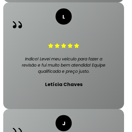
Indico! Levei meu veículo para fazer a
revisão e fui muito bem atendida! Equipe
qualificada e preço justo.
Letícia Chaves