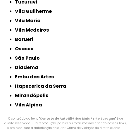
Tucuruvi
Vila Guilherme
Vila Maria
Vila Medeiros
Barueri
Osasco
São Paulo
Diadema
Embu das Artes
Itapecerica da Serra
Mirandópolis
Vila Alpina
O conteúdo do texto "
Contato de Auto Elétrica Mais Perto Jaraguá
" é de
direito reservado. Sua reprodução, parcial ou total, mesmo citando nossos links,
é proibida sem a autorização do autor. Crime de violação de direito autoral –