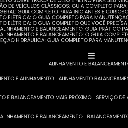
PLETO SOBRE TROCA DE ÓLEO E FILTRO PARA SEU VEÍ
ÃO DE VEÍCULOS CLÁSSICOS: GUIA COMPLETO PARA 
 GERAL: GUIA COMPLETO PARA INICIANTES E CURIOS
AUTO ELÉTRICA: O GUIA COMPLETO PARA MANUTENÇÃ
AUTO ELÉTRICA: O GUIA COMPLETO QUE VOCÊ PRECISA
DE ALINHAMENTO E BALANCEAMENTO: GUIA PRÁTICO 
DE ALINHAMENTO E BALANCEAMENTO: O GUIA COMPLE
DIREÇÃO HIDRÁULICA: GUIA COMPLETO PARA MANUTE
MECÂNICA COMPLETA PARA BLINDADOS: TUDO QUE VO
A REVISÃO AUTOMOTIVA É ESSENCIAL PARA O DESEM
DE ALINHAMENTO E BALANCEAMENTO: O QUE VOCÊ PR
S ESSENCIAIS DA TROCA DE ÓLEO PARA A SAÚDE DO
ALINHAMENTO E BALANCEAMEN
MENTO E ALINHAMENTO
ALINHAMENTO BALANCEAM
NTO E BALANCEAMENTO MAIS PRÓXIMO
SERVIÇO D
DE ALINHAMENTO E BALANCEAMENTO
BALANCEAMENT