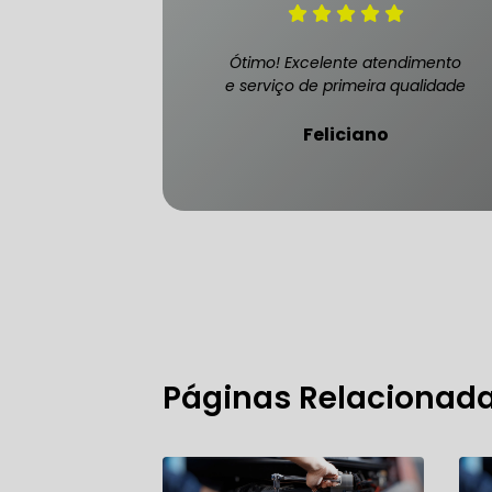
Ótimo! Excelente atendimento
e serviço de primeira qualidade
FREIO DO 
Feliciano
OFICINA 
MECÂNICO
MECÂNICO
MECÂNICO
Páginas Relacionad
OFICINA 
MECÂNICO