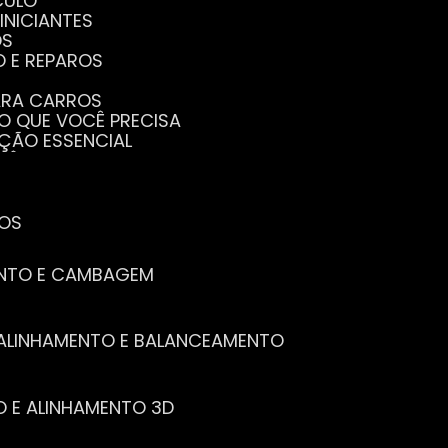
CULO
INICIANTES
OS
O E REPAROS
PARA CARROS
TO QUE VOCÊ PRECISA
NÇÃO ESSENCIAL
CÊ PRECISA SABER
PENHO DO SEU CARRO
ECISA SABER
 SEU CARRO
TOS
ENTO E CAMBAGEM
E ALINHAMENTO E BALANCEAMENTO
O E ALINHAMENTO 3D