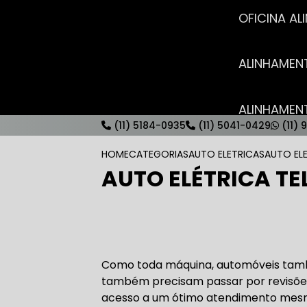
OFICINA 
ALINHAME
ALINHAME
(11) 5184-0935
(11) 5041-0429
(11) 
HOME
CATEGORIAS
AUTO ELETRICAS
AUTO EL
AUTO ELÉTRICA TE
AUTO ELÉT
AUTO ELÉT
Como toda máquina, automóveis tam
também precisam passar por revisõe
acesso a um ótimo atendimento mesm