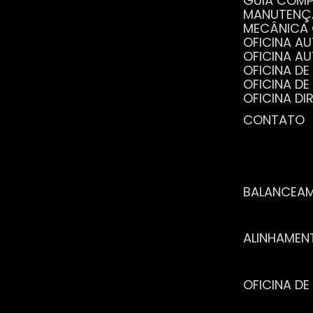
GUIA COM
MANUTENÇ
MECÂNICA
OFICINA 
OFICINA 
OFICINA 
OFICINA 
OFICINA 
OFICINA 
CONTATO
POR QUE 
SERVIÇO 
VANTAGEN
BALANCEA
ALINHAME
OFICINA 