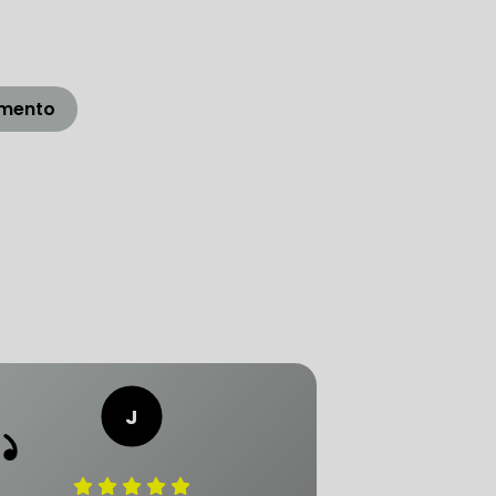
LICA
O PAULO
amento
O DE AUTOMÓVEL
PASTILHA DE FREIO
S
FREIO DE VEÍCULO