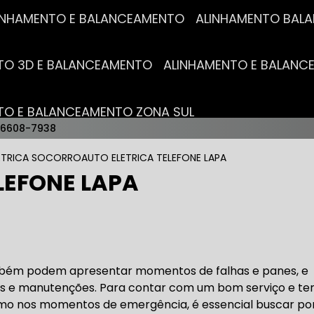
ALINHAMENTO E BALANCEAMENTO
ALINHAMENTO BA
NTO 3D E BALANCEAMENTO
ALINHAMENTO E BALAN
NTO E BALANCEAMENTO ZONA SUL
96608-7938
AUTO ELÉTRICAS
ETRICA SOCORRO
AUTO ELETRICA TELEFONE LAPA
LEFONE LAPA
RICA MAIS PRÓXIMO
AUTO ELÉTRICA AUTOMOTIVA
RICO TROCA DE BATERIA
OFICINA AUTO ELÉTRICA
bém podem apresentar momentos de falhas e panes, e
s e manutenções. Para contar com um bom serviço e te
o nos momentos de emergência, é essencial buscar po