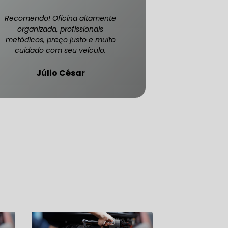
Recomendo! Oficina altamente
organizada, profissionais
metódicos, preço justo e muito
cuidado com seu veículo.
Júlio César
ATENDE CARRO BLINDADO