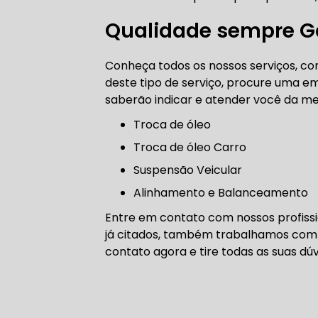
CORREIA 
Qualidade sempre Ga
Conheça todos os nossos serviços, com
deste tipo de serviço, procure uma em
CORREIA 
saberão indicar e atender você da me
troca de óleo
Troca de óleo Carro
DIREÇÃO 
Suspensão Veicular
Alinhamento e Balanceamento
DIREÇÃO H
Entre em contato com nossos profissio
já citados, também trabalhamos com r
DIREÇÃO H
contato agora e tire todas as suas dú
MANUTENÇ