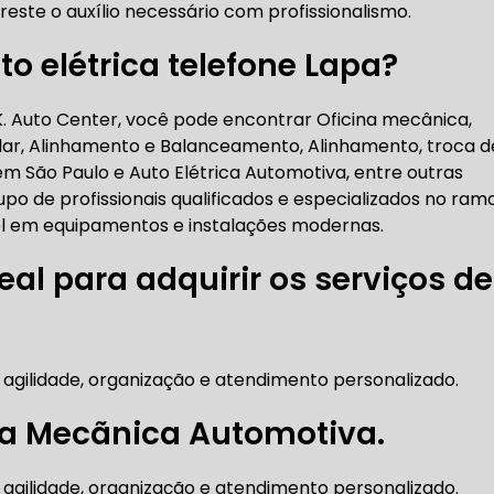
reste o auxílio necessário com profissionalismo.
RICA ABERTA HOJE
AUTO ELÉTRICA SOCORRO
AU
o elétrica telefone Lapa?
.K. Auto Center, você pode encontrar Oficina mecânica,
RICA PRÓXIMO DE MIM
AUTO ELÉTRICA SÃO PAULO
lar, Alinhamento e Balanceamento, Alinhamento, troca d
m São Paulo e Auto Elétrica Automotiva, entre outras
upo de profissionais qualificados e especializados no ramo
CORREIAS DENTADAS
l em equipamentos e instalações modernas.
eal para adquirir os serviços de
RREIA DENTADA
CORREIA DENTADA LAND ROVER
 agilidade, organização e atendimento personalizado.
 CORREIA DENTADA DA LAND ROVER
CORREIA DENT
na Mecãnica Automotiva.
 agilidade, organização e atendimento personalizado.