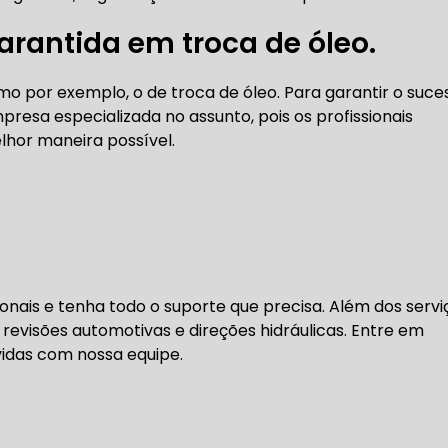
DENTADA BMW
CORREIA DENTADA MANUTENÇÃO
rantida em troca de óleo.
o por exemplo, o de troca de óleo. Para garantir o suce
presa especializada no assunto, pois os profissionais
DENTADA CARRO
CORREIA DENTADA SÃO PAULO
C
lhor maneira possível.
DIREÇÕES HIDRÁULICAS
HIDRÁULICA E ELÉTRICA MANUTENÇÃO CONSERTO RE
IDRÁULICA E ELÉTRICA OFICINA MECÂNICA
nais e tenha todo o suporte que precisa. Além dos servi
evisões automotivas e direções hidráulicas. Entre em
IDRÁULICA E ELÉTRICA CONSERTO
MANUTENÇÃO DE
vidas com nossa equipe.
ÃO DIREÇÃO HIDRÁULICA
CONSERTO DIREÇÃO HID