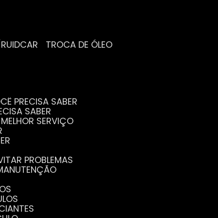
/RUIDCAR
TROCA DE ÓLEO
CÊ PRECISA SABER
ECISA SABER
O MELHOR SERVIÇO
R
BER
EVITAR PROBLEMAS
A MANUTENÇÃO
GOS
ULOS
ICIANTES