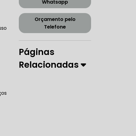
Whatsapp
CORREIA DENTADA TENSOR
Orçamento pelo
Telefone
sso
ORREIA DENTADA ZONA SUL
Páginas
Relacionadas
PARO
ços
 DIREÇÃO HIDRÁULICA
RÁULICA