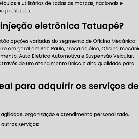
ículos e utilitários de todas as marcas, nacionais e
RICA ABERTA HOJE
AUTO ELÉTRICA SOCORRO
AU
os prestados:
injeção eletrônica Tatuapé?
RICA PRÓXIMO DE MIM
AUTO ELÉTRICA SÃO PAULO
estão opções variadas do segmento de Oficina Mecãnica
o em geral em São Paulo, troca de óleo, Oficina mecâni
ento, Auto Elétrica Automotiva e Suspensão Veicular.
CORREIAS DENTADAS
 através de um atendimento único e alta qualidade para
RREIA DENTADA
CORREIA DENTADA LAND ROVER
eal para adquirir os serviços de
 CORREIA DENTADA DA LAND ROVER
CORREIA DENT
 agilidade, organização e atendimento personalizado.
outros serviços: