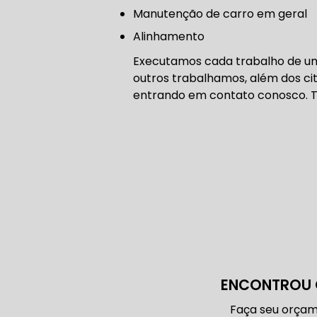
CORREIA 
manutenção de carro em geral
Alinhamento
Executamos cada trabalho de um
outros trabalhamos, além dos cit
CORREIA 
entrando em contato conosco. 
DIREÇÃO 
DIREÇÃO H
DIREÇÃO H
ENCONTROU 
MANUTENÇ
Faça seu orçam