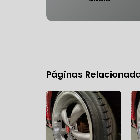
FREIO DO 
OFICINA 
Páginas Relacionad
MECÂNICO
MECÂNICO
MECÂNICO
OFICINA 
MECÂNICO