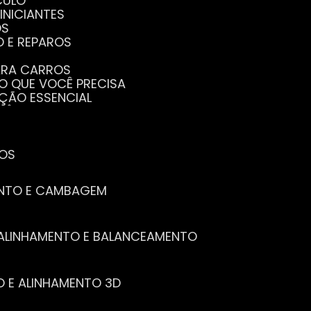
CULO
INICIANTES
OS
O E REPAROS
PARA CARROS
TO QUE VOCÊ PRECISA
NÇÃO ESSENCIAL
CÊ PRECISA SABER
PENHO DO SEU CARRO
ECISA SABER
 SEU CARRO
TOS
ENTO E CAMBAGEM
E ALINHAMENTO E BALANCEAMENTO
O E ALINHAMENTO 3D