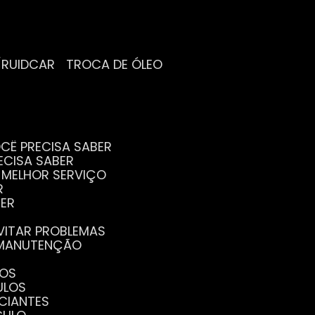
/RUIDCAR
TROCA DE ÓLEO
CÊ PRECISA SABER
ECISA SABER
O MELHOR SERVIÇO
R
BER
EVITAR PROBLEMAS
A MANUTENÇÃO
GOS
ULOS
ICIANTES