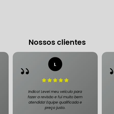
 DE DIREÇÃO HIDRÁULICA
OFICINA DIREÇÃO HIDRÁU
HIDRÁULICA MANUTENÇÃO
DIREÇÃO HIDRÁULICA SÃ
IDRÁULICA ZONA SUL
Nossos clientes
FREIOS AUTOMOTIVOS
CARRO
ESPECIALISTA EM FREIO AUTOMOTIVO
FREI
S MANUTENÇÃO
SISTEMA DE FREIOS AUTOMOTIVOS
Indico! Levei meu veículo para
fazer a revisão e fui muito bem
atendida! Equipe qualificada e
preço justo.
 FREIO ABS
MANUTENÇÃO DE FREIOS AUTOMOTIVO