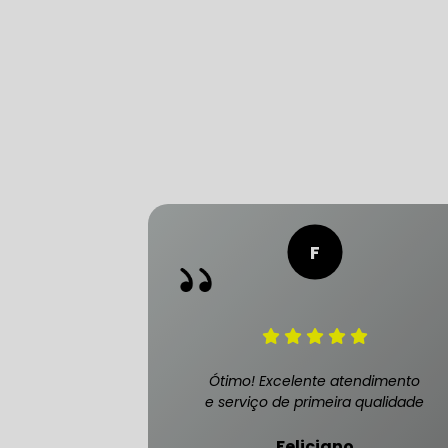
CONSERTO
DIREÇÃO 
DIREÇÃO H
FREIO DE 
FREIO AB
Ótimo! Excelente atendimento
e serviço de primeira qualidade
SENSOR DE
Feliciano