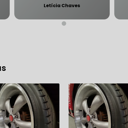
Letícia Chaves
CARRO SÃO PAULO
FREIO DO CARRO ZONA SUL
MANUTENÇÃO DE BLINDADOS
MECÂNICA COMPLETA PARA BLINDADOS
as
 PARA CONSERTO DE CARRO BLINDADO
 PARA CARROS BLINDADOS DE LUXO
OFICINA QUE 
 PARA SUSPENSÃO DE CARRO BLINDADO
MECÂNICA DE AUTOMÓVEIS BLINDADOS
 PARA REVISÃO PREVENTIVA DE BLINDADOS