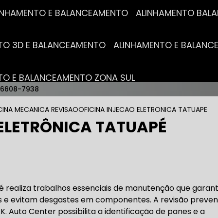
ALINHAMENTO E BALANCEAMENTO
ALINHAMENTO BA
NTO 3D E BALANCEAMENTO
ALINHAMENTO E BALAN
NTO E BALANCEAMENTO ZONA SUL
96608-7938
AUTO ELÉTRICAS
CINA MECANICA REVISAO
OFICINA INJECAO ELETRONICA TATUAPE
 ELETRÔNICA TATUAPÉ
RICA MAIS PRÓXIMO
AUTO ELÉTRICA AUTOMOTIVA
RICO TROCA DE BATERIA
OFICINA AUTO ELÉTRICA
pé realiza trabalhos essenciais de manutenção que gara
 e evitam desgastes em componentes. A revisão preven
K. Auto Center possibilita a identificação de panes e a