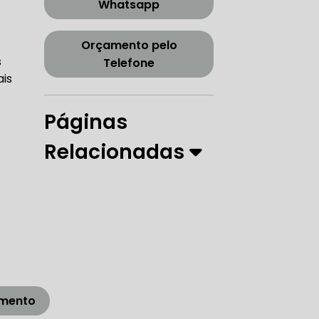
Whatsapp
CORREIA DENTADA TENSOR
Orçamento pelo
s
Telefone
ais
ORREIA DENTADA ZONA SUL
Páginas
Relacionadas
PARO
 DIREÇÃO HIDRÁULICA
RÁULICA
amento