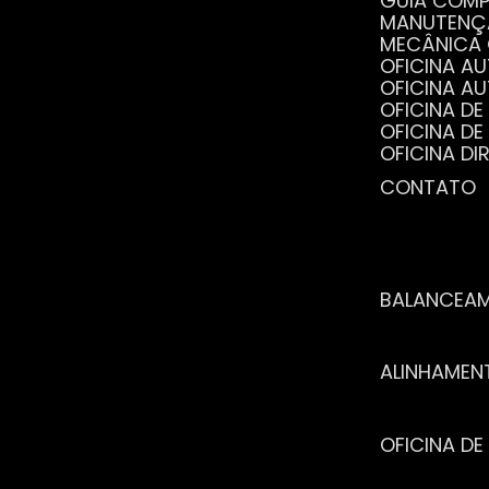
GUIA COM
MANUTENÇ
MECÂNICA
OFICINA 
OFICINA 
OFICINA 
OFICINA 
OFICINA 
OFICINA 
CONTATO
POR QUE 
SERVIÇO 
VANTAGEN
BALANCEA
ALINHAME
OFICINA 