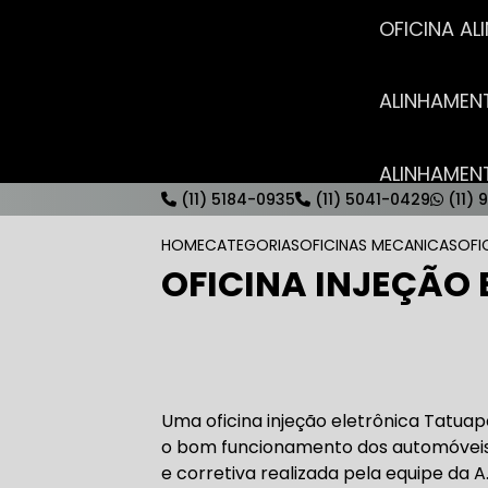
OFICINA 
ALINHAME
ALINHAME
(11) 5184-0935
(11) 5041-0429
(11) 
HOME
CATEGORIAS
OFICINAS MECANICAS
OFI
OFICINA INJEÇÃO
AUTO ELÉT
AUTO ELÉT
Uma oficina injeção eletrônica Tatua
o bom funcionamento dos automóveis
e corretiva realizada pela equipe da A.