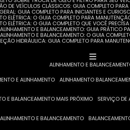
PLETO SOBRE TROCA DE ÓLEO E FILTRO PARA SEU VEÍ
ÃO DE VEÍCULOS CLÁSSICOS: GUIA COMPLETO PARA 
 GERAL: GUIA COMPLETO PARA INICIANTES E CURIOS
AUTO ELÉTRICA: O GUIA COMPLETO PARA MANUTENÇÃ
AUTO ELÉTRICA: O GUIA COMPLETO QUE VOCÊ PRECISA
DE ALINHAMENTO E BALANCEAMENTO: GUIA PRÁTICO 
DE ALINHAMENTO E BALANCEAMENTO: O GUIA COMPLE
DIREÇÃO HIDRÁULICA: GUIA COMPLETO PARA MANUTE
MECÂNICA COMPLETA PARA BLINDADOS: TUDO QUE VO
A REVISÃO AUTOMOTIVA É ESSENCIAL PARA O DESEM
DE ALINHAMENTO E BALANCEAMENTO: O QUE VOCÊ PR
S ESSENCIAIS DA TROCA DE ÓLEO PARA A SAÚDE DO
ALINHAMENTO E BALANCEAMEN
MENTO E ALINHAMENTO
ALINHAMENTO BALANCEAM
NTO E BALANCEAMENTO MAIS PRÓXIMO
SERVIÇO D
DE ALINHAMENTO E BALANCEAMENTO
BALANCEAMENT