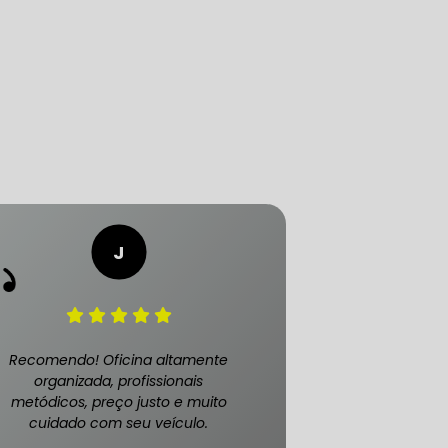
LICA
O PAULO
O DE AUTOMÓVEL
PASTILHA DE FREIO
Recomendo! Oficina altamente
organizada, profissionais
metódicos, preço justo e muito
cuidado com seu veículo.
S
FREIO DE VEÍCULO