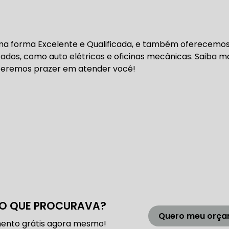
DENTADA BMW
CORREIA DENTADA MANUTENÇÃO
a forma Excelente e Qualificada, e também oferecemo
ados, como auto elétricas e oficinas mecânicas. Saiba m
DENTADA CARRO
CORREIA DENTADA SÃO PAULO
C
Teremos prazer em atender você!
DIREÇÕES HIDRÁULICAS
HIDRÁULICA E ELÉTRICA MANUTENÇÃO CONSERTO RE
IDRÁULICA E ELÉTRICA OFICINA MECÂNICA
IDRÁULICA E ELÉTRICA CONSERTO
MANUTENÇÃO DE
O QUE PROCURAVA?
ÃO DIREÇÃO HIDRÁULICA
CONSERTO DIREÇÃO HID
Quero meu orç
ento grátis agora mesmo!