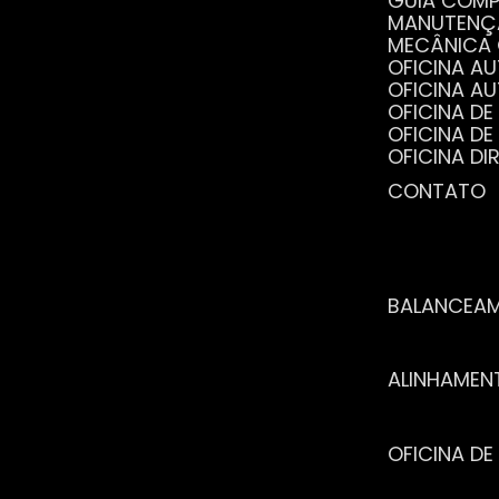
GUIA COM
MANUTENÇ
MECÂNICA
OFICINA 
OFICINA 
OFICINA 
OFICINA 
OFICINA 
OFICINA 
CONTATO
POR QUE 
SERVIÇO 
VANTAGEN
BALANCEA
ALINHAME
OFICINA 