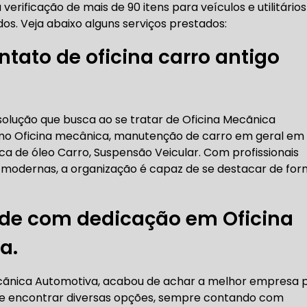
 verificação de mais de 90 itens para veículos e utilitário
RICA ABERTA HOJE
AUTO ELÉTRICA SOCORRO
AU
os. Veja abaixo alguns serviços prestados:
tato de oficina carro antigo
RICA PRÓXIMO DE MIM
AUTO ELÉTRICA SÃO PAULO
solução que busca ao se tratar de Oficina Mecãnica
CORREIAS DENTADAS
mo Oficina mecânica, manutenção de carro em geral em
oca de óleo Carro, Suspensão Veicular. Com profissionais
 modernas, a organização é capaz de se destacar de fo
RREIA DENTADA
CORREIA DENTADA LAND ROVER
ade com dedicação em Oficina
a.
 CORREIA DENTADA DA LAND ROVER
CORREIA DENT
ecãnica Automotiva, acabou de achar a melhor empresa 
ode encontrar diversas opções, sempre contando com