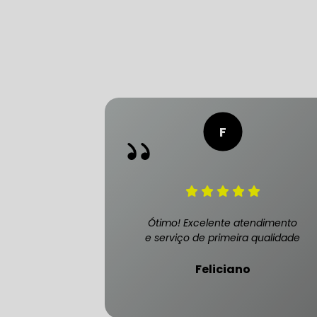
FREIO DO 
OFICINA 
MECÂNICO
MECÂNICO
Ótimo! Excelente atendimento
MECÂNICO
e serviço de primeira qualidade
OFICINA 
Feliciano
MECÂNICO