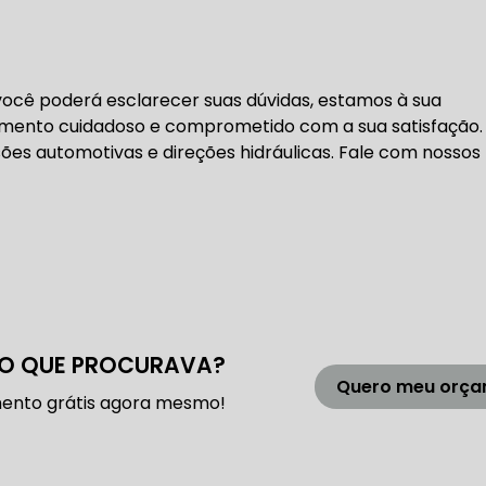
 DE DIREÇÃO HIDRÁULICA
OFICINA DIREÇÃO HIDRÁU
HIDRÁULICA MANUTENÇÃO
DIREÇÃO HIDRÁULICA SÃ
ocê poderá esclarecer suas dúvidas, estamos à sua
dimento cuidadoso e comprometido com a sua satisfação.
IDRÁULICA ZONA SUL
s automotivas e direções hidráulicas. Fale com nossos
FREIOS AUTOMOTIVOS
CARRO
ESPECIALISTA EM FREIO AUTOMOTIVO
FREI
O QUE PROCURAVA?
S MANUTENÇÃO
SISTEMA DE FREIOS AUTOMOTIVOS
Quero meu orç
ento grátis agora mesmo!
 FREIO ABS
MANUTENÇÃO DE FREIOS AUTOMOTIVO