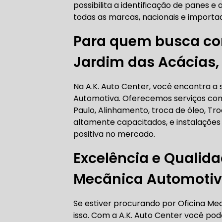
possibilita a identificação de panes e a
AUTO ELÉT
todas as marcas, nacionais e importad
Para quem busca con
Jardim das Acácias,
AUTO ELÉT
Na A.K. Auto Center, você encontra a 
Automotiva. Oferecemos serviços co
Paulo, Alinhamento, troca de óleo, Tr
altamente capacitados, e instalações
TROCA CO
positiva no mercado.
Excelência e Qualid
Mecãnica Automotiv
TROCA DA
Se estiver procurando por Oficina M
isso. Com a A.K. Auto Center você p