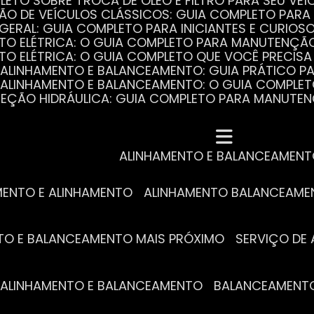
PLETO SOBRE TROCA DE ÓLEO E FILTRO PARA SEU VEÍ
ÃO DE VEÍCULOS CLÁSSICOS: GUIA COMPLETO PARA 
 GERAL: GUIA COMPLETO PARA INICIANTES E CURIOS
AUTO ELÉTRICA: O GUIA COMPLETO PARA MANUTENÇÃ
AUTO ELÉTRICA: O GUIA COMPLETO QUE VOCÊ PRECISA
DE ALINHAMENTO E BALANCEAMENTO: GUIA PRÁTICO 
DE ALINHAMENTO E BALANCEAMENTO: O GUIA COMPLE
DIREÇÃO HIDRÁULICA: GUIA COMPLETO PARA MANUTE
MECÂNICA COMPLETA PARA BLINDADOS: TUDO QUE VO
A REVISÃO AUTOMOTIVA É ESSENCIAL PARA O DESEM
DE ALINHAMENTO E BALANCEAMENTO: O QUE VOCÊ PR
S ESSENCIAIS DA TROCA DE ÓLEO PARA A SAÚDE DO
ALINHAMENTO E BALANCEAMEN
MENTO E ALINHAMENTO
ALINHAMENTO BALANCEAM
NTO E BALANCEAMENTO MAIS PRÓXIMO
SERVIÇO D
DE ALINHAMENTO E BALANCEAMENTO
BALANCEAMENT