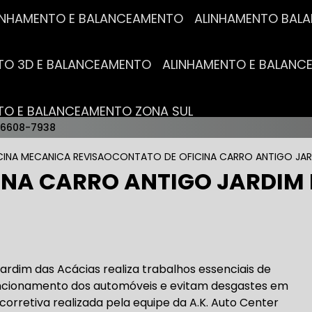
ALINHAMENTO E BALANCEAMENTO
ALINHAMENTO BA
NTO 3D E BALANCEAMENTO
ALINHAMENTO E BALAN
NTO E BALANCEAMENTO ZONA SUL
96608-7938
AUTO ELÉTRICAS
CINA MECANICA REVISAO
CONTATO DE OFICINA CARRO ANTIGO JAR
INA CARRO ANTIGO JARDIM
RICA MAIS PRÓXIMO
AUTO ELÉTRICA AUTOMOTIVA
RICO TROCA DE BATERIA
OFICINA AUTO ELÉTRICA
ardim das Acácias realiza trabalhos essenciais de
cionamento dos automóveis e evitam desgastes em
orretiva realizada pela equipe da A.K. Auto Center