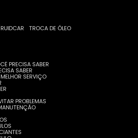
/RUIDCAR
TROCA DE ÓLEO
CÊ PRECISA SABER
ECISA SABER
O MELHOR SERVIÇO
R
BER
EVITAR PROBLEMAS
A MANUTENÇÃO
GOS
ULOS
ICIANTES