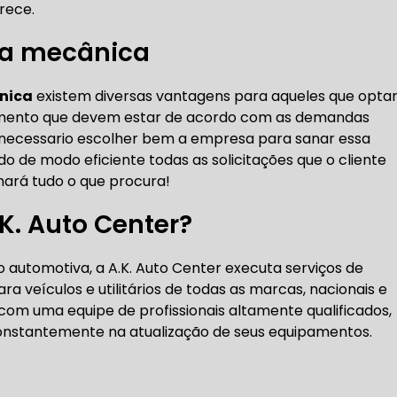
rece.
DENTADA BMW
CORREIA DENTADA MANUTENÇÃO
na mecânica
nica
existem diversas vantagens para aqueles que opt
DENTADA CARRO
CORREIA DENTADA SÃO PAULO
C
hamento que devem estar de acordo com as demandas
 é necessario escolher bem a empresa para sanar essa
 de modo eficiente todas as solicitações que o cliente
DIREÇÕES HIDRÁULICAS
chará tudo o que procura!
HIDRÁULICA E ELÉTRICA MANUTENÇÃO CONSERTO RE
.K. Auto Center?
IDRÁULICA E ELÉTRICA OFICINA MECÂNICA
automotiva, a A.K. Auto Center executa serviços de
a veículos e utilitários de todas as marcas, nacionais e
IDRÁULICA E ELÉTRICA CONSERTO
MANUTENÇÃO DE
com uma equipe de profissionais altamente qualificados,
 constantemente na atualização de seus equipamentos.
ÃO DIREÇÃO HIDRÁULICA
CONSERTO DIREÇÃO HID