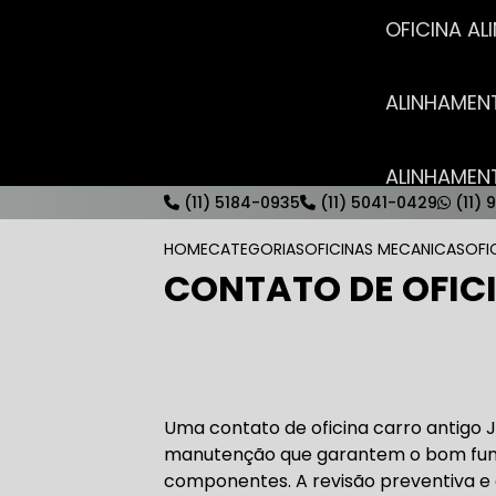
OFICINA 
ALINHAME
ALINHAME
(11) 5184-0935
(11) 5041-0429
(11) 
HOME
CATEGORIAS
OFICINAS MECANICAS
OFI
CONTATO DE OFIC
AUTO ELÉT
AUTO ELÉT
Uma contato de oficina carro antigo J
manutenção que garantem o bom fun
componentes. A revisão preventiva e c