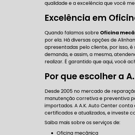
qualidade e a excelência que você me
CORREIA 
Excelência em Ofici
Quando falamos sobre
Oficina mecâ
CORREIA 
por ela. Há diversas opções de Alin
apresentadas pelo cliente, por isso,
demanda, e assim, a mesma, atendendo
realizar. É garantido que aqui, você a
DIREÇÃO 
Por que escolher a A
DIREÇÃO H
Desde 2005 no mercado de reparação 
manutenção corretiva e preventiva par
DIREÇÃO H
importados. A A.K. Auto Center conta 
certificados e atualizados, e investe
MANUTENÇ
Saiba mais sobre os serviços de:
Oficina mecânica