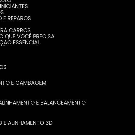
CULO
INICIANTES
OS
O E REPAROS
PARA CARROS
TO QUE VOCÊ PRECISA
NÇÃO ESSENCIAL
CÊ PRECISA SABER
PENHO DO SEU CARRO
ECISA SABER
 SEU CARRO
TOS
ENTO E CAMBAGEM
E ALINHAMENTO E BALANCEAMENTO
O E ALINHAMENTO 3D