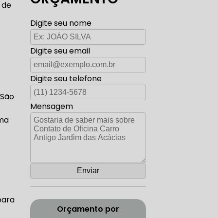
s de
TO ELÉTRICA CARROS ANTIGOS
Digite seu nome
Digite seu email
AUTO ELÉTRICA ZONA SUL
Digite seu telefone
 São
Mensagem
rma
CORREIA DENTADA RANGE ROVER
ADA DISCOVERY
para
Orçamento por