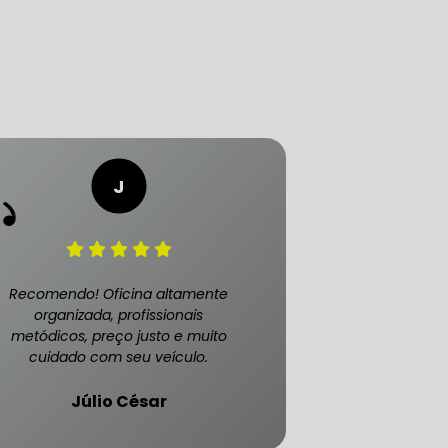
ATENDE CARRO BLINDADO
Recomendo! Oficina altamente
organizada, profissionais
metódicos, preço justo e muito
cuidado com seu veículo.
Júlio César