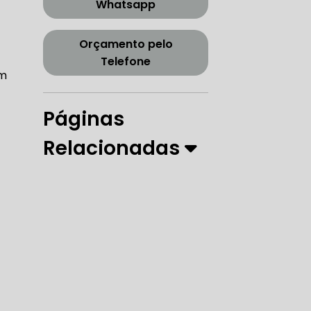
Whatsapp
CORREIA DENTADA TENSOR
Orçamento pelo
Telefone
am
ORREIA DENTADA ZONA SUL
Páginas
Relacionadas
PARO
 DIREÇÃO HIDRÁULICA
RÁULICA