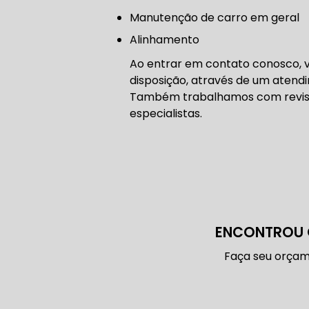
CONSERTO
manutenção de carro em geral
Alinhamento
DIREÇÃO 
Ao entrar em contato conosco, v
disposição, através de um aten
DIREÇÃO H
Também trabalhamos com revisõe
especialistas.
FREIO DE 
ENCONTROU 
FREIO AB
Faça seu orçam
SENSOR DE