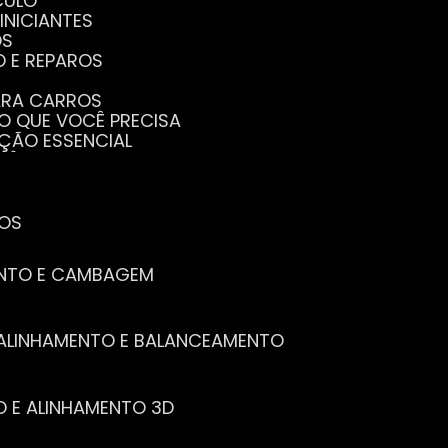
CULO
INICIANTES
OS
O E REPAROS
PARA CARROS
TO QUE VOCÊ PRECISA
NÇÃO ESSENCIAL
CÊ PRECISA SABER
PENHO DO SEU CARRO
ECISA SABER
 SEU CARRO
TOS
ENTO E CAMBAGEM
E ALINHAMENTO E BALANCEAMENTO
O E ALINHAMENTO 3D