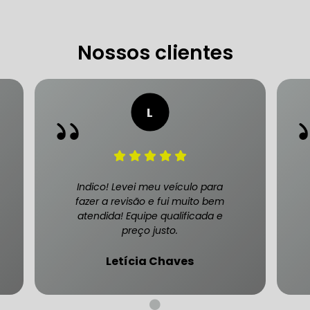
Nossos clientes
CARRO SÃO PAULO
FREIO DO CARRO ZONA SUL
MANUTENÇÃO DE BLINDADOS
MECÂNICA COMPLETA PARA BLINDADOS
 PARA CONSERTO DE CARRO BLINDADO
Indico! Levei meu veículo para
 PARA CARROS BLINDADOS DE LUXO
OFICINA QUE 
fazer a revisão e fui muito bem
atendida! Equipe qualificada e
preço justo.
 PARA SUSPENSÃO DE CARRO BLINDADO
Letícia Chaves
MECÂNICA DE AUTOMÓVEIS BLINDADOS
 PARA REVISÃO PREVENTIVA DE BLINDADOS