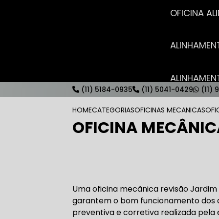
OFICINA 
ALINHAME
ALINHAME
(11) 5184-0935
(11) 5041-0429
(11) 
HOME
CATEGORIAS
OFICINAS MECANICAS
OFI
OFICINA MECÂNIC
AUTO ELÉT
AUTO ELÉT
Uma oficina mecânica revisão Jardim 
garantem o bom funcionamento dos a
preventiva e corretiva realizada pela e