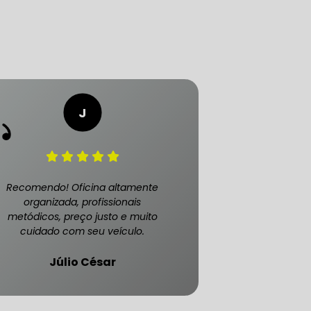
Recomendo! Oficina altamente
ATENDE CARRO BLINDADO
organizada, profissionais
metódicos, preço justo e muito
cuidado com seu veículo.
Júlio César