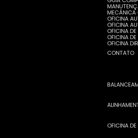
GUIA COM
MANUTENÇ
MECÂNICA
OFICINA 
OFICINA 
OFICINA 
OFICINA 
OFICINA 
OFICINA 
CONTATO
POR QUE 
SERVIÇO 
VANTAGEN
BALANCEA
ALINHAME
OFICINA 