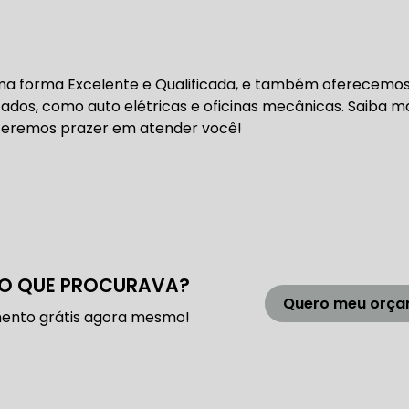
 DE DIREÇÃO HIDRÁULICA
OFICINA DIREÇÃO HIDRÁU
HIDRÁULICA MANUTENÇÃO
DIREÇÃO HIDRÁULICA SÃ
a forma Excelente e Qualificada, e também oferecemo
ados, como auto elétricas e oficinas mecânicas. Saiba m
IDRÁULICA ZONA SUL
Teremos prazer em atender você!
FREIOS AUTOMOTIVOS
CARRO
ESPECIALISTA EM FREIO AUTOMOTIVO
FREI
O QUE PROCURAVA?
Quero meu orç
S MANUTENÇÃO
SISTEMA DE FREIOS AUTOMOTIVOS
ento grátis agora mesmo!
 FREIO ABS
MANUTENÇÃO DE FREIOS AUTOMOTIVO