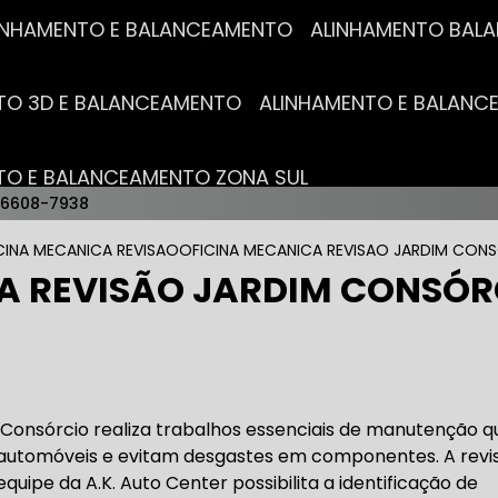
ALINHAMENTO E BALANCEAMENTO
ALINHAMENTO BA
NTO 3D E BALANCEAMENTO
ALINHAMENTO E BALAN
NTO E BALANCEAMENTO ZONA SUL
96608-7938
AUTO ELÉTRICAS
CINA MECANICA REVISAO
OFICINA MECANICA REVISAO JARDIM CON
A REVISÃO JARDIM CONSÓR
RICA MAIS PRÓXIMO
AUTO ELÉTRICA AUTOMOTIVA
RICO TROCA DE BATERIA
OFICINA AUTO ELÉTRICA
Consórcio realiza trabalhos essenciais de manutenção q
utomóveis e evitam desgastes em componentes. A revi
quipe da A.K. Auto Center possibilita a identificação de