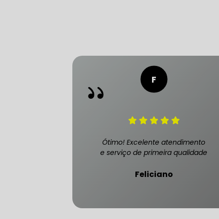
FREIO DO 
OFICINA 
MECÂNICO
MECÂNICO
Ótimo! Excelente atendimento
e serviço de primeira qualidade
MECÂNICO
Feliciano
OFICINA 
MECÂNICO