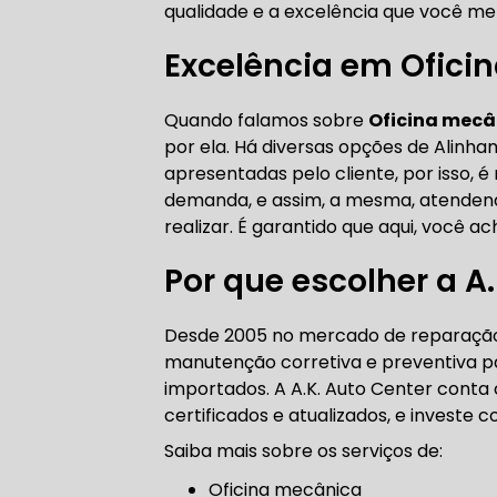
qualidade e a excelência que você me
CORREIA 
Excelência em Ofici
Quando falamos sobre
Oficina mecâ
CORREIA 
por ela. Há diversas opções de Alin
apresentadas pelo cliente, por isso,
demanda, e assim, a mesma, atendendo
realizar. É garantido que aqui, você a
DIREÇÃO 
Por que escolher a A
DIREÇÃO H
Desde 2005 no mercado de reparação 
manutenção corretiva e preventiva par
DIREÇÃO H
importados. A A.K. Auto Center conta 
certificados e atualizados, e investe
MANUTENÇ
Saiba mais sobre os serviços de:
Oficina mecânica