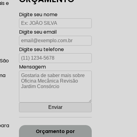
is e
TO ELÉTRICA CARROS ANTIGOS
Digite seu nome
Digite seu email
AUTO ELÉTRICA ZONA SUL
Digite seu telefone
 São
Mensagem
rma
CORREIA DENTADA RANGE ROVER
ADA DISCOVERY
para
Orçamento por