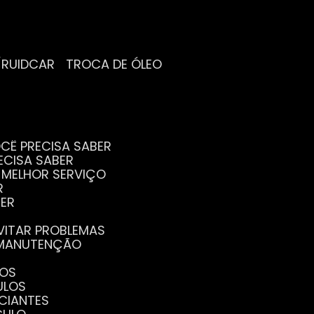
/RUIDCAR
TROCA DE ÓLEO
CÊ PRECISA SABER
ECISA SABER
O MELHOR SERVIÇO
R
BER
EVITAR PROBLEMAS
A MANUTENÇÃO
GOS
ULOS
ICIANTES