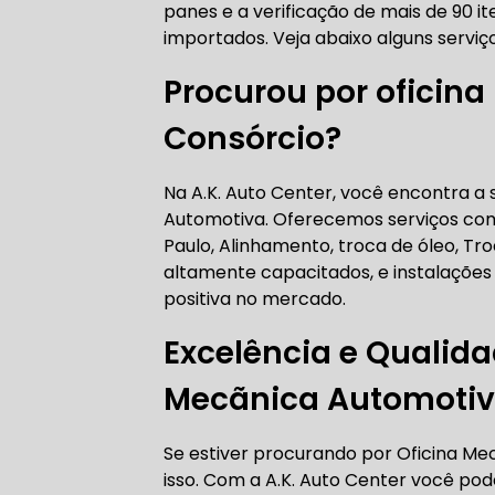
panes e a verificação de mais de 90 ite
AUTO ELÉT
importados. Veja abaixo alguns serviç
Procurou por oficin
Consórcio?
AUTO ELÉT
Na A.K. Auto Center, você encontra a 
Automotiva. Oferecemos serviços co
Paulo, Alinhamento, troca de óleo, Tr
altamente capacitados, e instalações
TROCA CO
positiva no mercado.
Excelência e Qualid
Mecãnica Automotiv
TROCA DA
Se estiver procurando por Oficina M
isso. Com a A.K. Auto Center você p