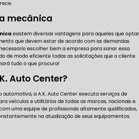
rece.
DENTADA BMW
CORREIA DENTADA MANUTENÇÃO
na mecânica
nica
existem diversas vantagens para aqueles que opt
DENTADA CARRO
CORREIA DENTADA SÃO PAULO
C
hamento que devem estar de acordo com as demandas
 é necessario escolher bem a empresa para sanar essa
 de modo eficiente todas as solicitações que o cliente
DIREÇÕES HIDRÁULICAS
chará tudo o que procura!
HIDRÁULICA E ELÉTRICA MANUTENÇÃO CONSERTO RE
.K. Auto Center?
IDRÁULICA E ELÉTRICA OFICINA MECÂNICA
automotiva, a A.K. Auto Center executa serviços de
a veículos e utilitários de todas as marcas, nacionais e
IDRÁULICA E ELÉTRICA CONSERTO
MANUTENÇÃO DE
com uma equipe de profissionais altamente qualificados,
 constantemente na atualização de seus equipamentos.
ÃO DIREÇÃO HIDRÁULICA
CONSERTO DIREÇÃO HID