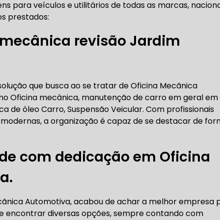
ns para veículos e utilitários de todas as marcas, naciona
RICA ABERTA HOJE
AUTO ELÉTRICA SOCORRO
AU
os prestados:
a mecânica revisão Jardim
RICA PRÓXIMO DE MIM
AUTO ELÉTRICA SÃO PAULO
solução que busca ao se tratar de Oficina Mecãnica
CORREIAS DENTADAS
mo Oficina mecânica, manutenção de carro em geral em
oca de óleo Carro, Suspensão Veicular. Com profissionais
 modernas, a organização é capaz de se destacar de fo
RREIA DENTADA
CORREIA DENTADA LAND ROVER
ade com dedicação em Oficina
a.
 CORREIA DENTADA DA LAND ROVER
CORREIA DENT
ecãnica Automotiva, acabou de achar a melhor empresa 
ode encontrar diversas opções, sempre contando com