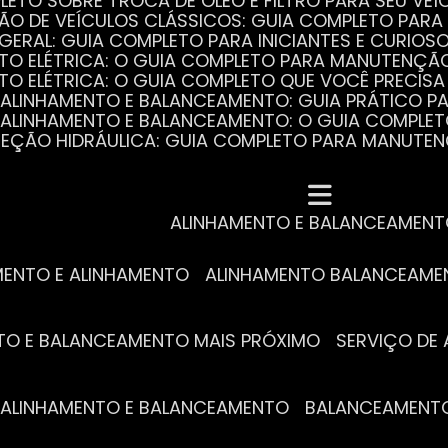
PLETO SOBRE TROCA DE ÓLEO E FILTRO PARA SEU VEÍ
ÃO DE VEÍCULOS CLÁSSICOS: GUIA COMPLETO PARA 
 GERAL: GUIA COMPLETO PARA INICIANTES E CURIOS
AUTO ELÉTRICA: O GUIA COMPLETO PARA MANUTENÇÃ
AUTO ELÉTRICA: O GUIA COMPLETO QUE VOCÊ PRECISA
DE ALINHAMENTO E BALANCEAMENTO: GUIA PRÁTICO 
DE ALINHAMENTO E BALANCEAMENTO: O GUIA COMPLE
DIREÇÃO HIDRÁULICA: GUIA COMPLETO PARA MANUTE
MECÂNICA COMPLETA PARA BLINDADOS: TUDO QUE VO
A REVISÃO AUTOMOTIVA É ESSENCIAL PARA O DESEM
DE ALINHAMENTO E BALANCEAMENTO: O QUE VOCÊ PR
S ESSENCIAIS DA TROCA DE ÓLEO PARA A SAÚDE DO
ALINHAMENTO E BALANCEAMEN
MENTO E ALINHAMENTO
ALINHAMENTO BALANCEAM
NTO E BALANCEAMENTO MAIS PRÓXIMO
SERVIÇO D
DE ALINHAMENTO E BALANCEAMENTO
BALANCEAMENT