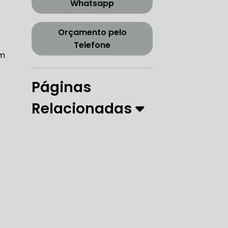
Whatsapp
CORREIA DENTADA TENSOR
Orçamento pelo
Telefone
am
ORREIA DENTADA ZONA SUL
Páginas
Relacionadas
PARO
 DIREÇÃO HIDRÁULICA
RÁULICA