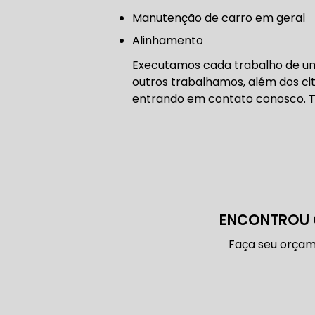
CONSERTO
manutenção de carro em geral
Alinhamento
DIREÇÃO 
Executamos cada trabalho de um
outros trabalhamos, além dos cit
DIREÇÃO H
entrando em contato conosco. 
FREIO DE 
ENCONTROU 
FREIO AB
Faça seu orçam
SENSOR DE