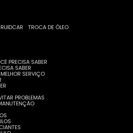
/RUIDCAR
TROCA DE ÓLEO
CÊ PRECISA SABER
ECISA SABER
O MELHOR SERVIÇO
R
BER
EVITAR PROBLEMAS
A MANUTENÇÃO
GOS
ULOS
ICIANTES