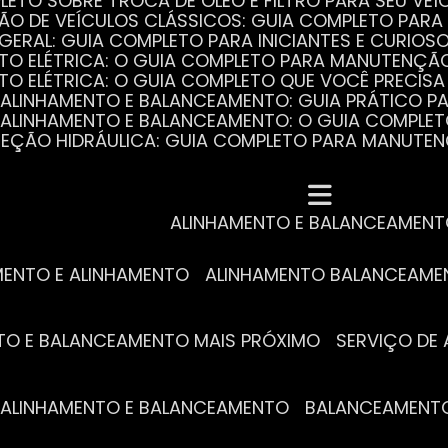
PLETO SOBRE TROCA DE ÓLEO E FILTRO PARA SEU VEÍ
ÃO DE VEÍCULOS CLÁSSICOS: GUIA COMPLETO PARA 
 GERAL: GUIA COMPLETO PARA INICIANTES E CURIOS
AUTO ELÉTRICA: O GUIA COMPLETO PARA MANUTENÇÃ
AUTO ELÉTRICA: O GUIA COMPLETO QUE VOCÊ PRECISA
DE ALINHAMENTO E BALANCEAMENTO: GUIA PRÁTICO 
DE ALINHAMENTO E BALANCEAMENTO: O GUIA COMPLE
DIREÇÃO HIDRÁULICA: GUIA COMPLETO PARA MANUTE
MECÂNICA COMPLETA PARA BLINDADOS: TUDO QUE VO
A REVISÃO AUTOMOTIVA É ESSENCIAL PARA O DESEM
DE ALINHAMENTO E BALANCEAMENTO: O QUE VOCÊ PR
S ESSENCIAIS DA TROCA DE ÓLEO PARA A SAÚDE DO
ALINHAMENTO E BALANCEAMEN
MENTO E ALINHAMENTO
ALINHAMENTO BALANCEAM
NTO E BALANCEAMENTO MAIS PRÓXIMO
SERVIÇO D
DE ALINHAMENTO E BALANCEAMENTO
BALANCEAMENT