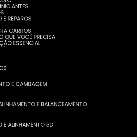
CULO
INICIANTES
OS
O E REPAROS
PARA CARROS
TO QUE VOCÊ PRECISA
NÇÃO ESSENCIAL
CÊ PRECISA SABER
PENHO DO SEU CARRO
ECISA SABER
 SEU CARRO
TOS
ENTO E CAMBAGEM
E ALINHAMENTO E BALANCEAMENTO
O E ALINHAMENTO 3D