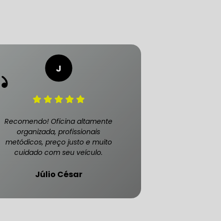
Recomendo! Oficina altamente
organizada, profissionais
metódicos, preço justo e muito
ATENDE CARRO BLINDADO
cuidado com seu veículo.
Júlio César