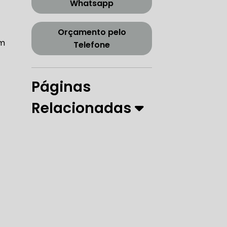
Whatsapp
CORREIA DENTADA TENSOR
Orçamento pelo
am
Telefone
ORREIA DENTADA ZONA SUL
Páginas
Relacionadas
PARO
 DIREÇÃO HIDRÁULICA
RÁULICA