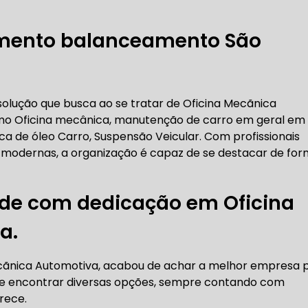
RICA ABERTA HOJE
AUTO ELÉTRICA SOCORRO
AU
mento balanceamento São
RICA PRÓXIMO DE MIM
AUTO ELÉTRICA SÃO PAULO
solução que busca ao se tratar de Oficina Mecãnica
mo Oficina mecânica, manutenção de carro em geral em
CORREIAS DENTADAS
oca de óleo Carro, Suspensão Veicular. Com profissionais
 modernas, a organização é capaz de se destacar de fo
RREIA DENTADA
CORREIA DENTADA LAND ROVER
ade com dedicação em Oficina
a.
 CORREIA DENTADA DA LAND ROVER
CORREIA DENT
ecãnica Automotiva, acabou de achar a melhor empresa 
ode encontrar diversas opções, sempre contando com
rece.