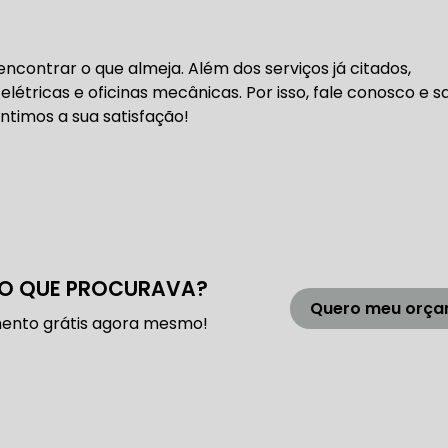
 DE DIREÇÃO HIDRÁULICA
OFICINA DIREÇÃO HIDRÁU
contrar o que almeja. Além dos serviços já citados,
HIDRÁULICA MANUTENÇÃO
DIREÇÃO HIDRÁULICA SÃ
tricas e oficinas mecânicas. Por isso, fale conosco e s
timos a sua satisfação!
IDRÁULICA ZONA SUL
FREIOS AUTOMOTIVOS
CARRO
ESPECIALISTA EM FREIO AUTOMOTIVO
FREI
O QUE PROCURAVA?
Quero meu orç
ento grátis agora mesmo!
S MANUTENÇÃO
SISTEMA DE FREIOS AUTOMOTIVOS
 FREIO ABS
MANUTENÇÃO DE FREIOS AUTOMOTIVO