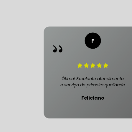
FREIO DO 
OFICINA 
MECÂNICO
Ótimo! Excelente atendimento
e serviço de primeira qualidade
MECÂNICO
Feliciano
MECÂNICO
OFICINA 
MECÂNICO