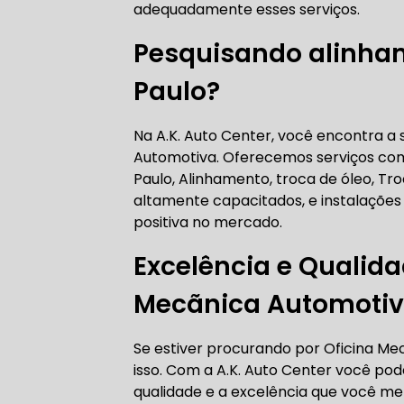
adequadamente esses serviços.
AUTO ELÉT
Pesquisando alinha
Paulo?
AUTO ELÉT
Na A.K. Auto Center, você encontra a 
Automotiva. Oferecemos serviços co
Paulo, Alinhamento, troca de óleo, Tr
altamente capacitados, e instalações
positiva no mercado.
TROCA CO
Excelência e Qualid
Mecãnica Automotiv
TROCA DA
Se estiver procurando por Oficina M
isso. Com a A.K. Auto Center você p
qualidade e a excelência que você me