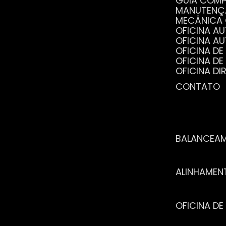
GUIA COM
MANUTENÇ
MECÂNICA
OFICINA 
OFICINA 
OFICINA 
OFICINA 
OFICINA 
OFICINA 
CONTATO
POR QUE 
SERVIÇO 
VANTAGEN
BALANCEA
ALINHAME
OFICINA 