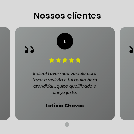
Nossos clientes
CARRO SÃO PAULO
FREIO DO CARRO ZONA SUL
MANUTENÇÃO DE BLINDADOS
MECÂNICA COMPLETA PARA BLINDADOS
 PARA CONSERTO DE CARRO BLINDADO
Indico! Levei meu veículo para
fazer a revisão e fui muito bem
atendida! Equipe qualificada e
 PARA CARROS BLINDADOS DE LUXO
OFICINA QUE 
preço justo.
 PARA SUSPENSÃO DE CARRO BLINDADO
Letícia Chaves
MECÂNICA DE AUTOMÓVEIS BLINDADOS
 PARA REVISÃO PREVENTIVA DE BLINDADOS