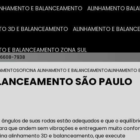
ALINHAMENTO E BALANCEAMENTO
ALINHAMENTO BA
NTO 3D E BALANCEAMENTO
ALINHAMENTO E BALAN
NTO E BALANCEAMENTO ZONA SUL
96608-7938
AUTO ELÉTRICAS
EAMENTOS
OFICINA ALINHAMENTO E BALANCEAMENTO
ALINHAMENTO 
LANCEAMENTO SÃO PAULO
RICA MAIS PRÓXIMO
AUTO ELÉTRICA AUTOMOTIVA
RICO TROCA DE BATERIA
OFICINA AUTO ELÉTRICA
s ângulos de suas rodas estão adequados e que o equilíbri
para que andem sem vibrações e entreguem muito confor
cina alinhamento 3D e balanceamento,
que execute