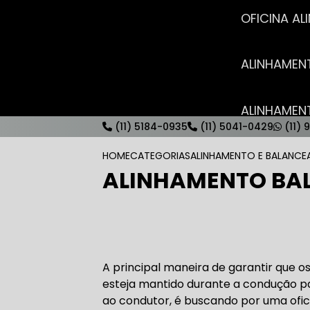
OFICINA 
ALINHAME
ALINHAME
(11) 5184-0935
(11) 5041-0429
(11) 
HOME
CATEGORIAS
ALINHAMENTO E BALANC
ALINHAMENTO BA
AUTO ELÉT
AUTO ELÉT
A principal maneira de garantir que o
esteja mantido durante a condução 
ao condutor, é buscando por uma ofi