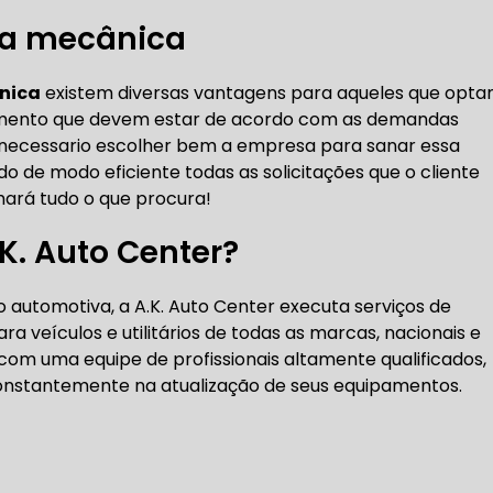
DENTADA BMW
CORREIA DENTADA MANUTENÇÃO
na mecânica
nica
existem diversas vantagens para aqueles que opt
hamento que devem estar de acordo com as demandas
DENTADA CARRO
CORREIA DENTADA SÃO PAULO
C
 é necessario escolher bem a empresa para sanar essa
 de modo eficiente todas as solicitações que o cliente
chará tudo o que procura!
DIREÇÕES HIDRÁULICAS
.K. Auto Center?
HIDRÁULICA E ELÉTRICA MANUTENÇÃO CONSERTO RE
automotiva, a A.K. Auto Center executa serviços de
IDRÁULICA E ELÉTRICA OFICINA MECÂNICA
a veículos e utilitários de todas as marcas, nacionais e
com uma equipe de profissionais altamente qualificados,
IDRÁULICA E ELÉTRICA CONSERTO
MANUTENÇÃO DE
 constantemente na atualização de seus equipamentos.
ÃO DIREÇÃO HIDRÁULICA
CONSERTO DIREÇÃO HID