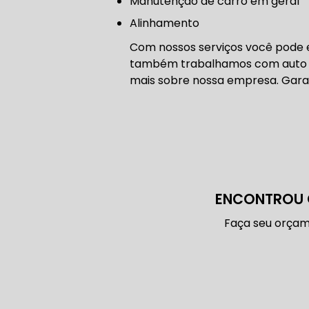
manutenção de carro em geral
CONSERTO
Alinhamento
Com nossos serviços você pode en
DIREÇÃO 
também trabalhamos com auto elé
mais sobre nossa empresa. Garan
DIREÇÃO H
FREIO DE 
ENCONTROU 
Faça seu orçam
FREIO AB
SENSOR DE