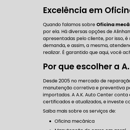
CORREIA 
Excelência em Ofici
Quando falamos sobre
Oficina mecâ
por ela. Há diversas opções de Alin
CORREIA 
apresentadas pelo cliente, por isso,
demanda, e assim, a mesma, atendendo
realizar. É garantido que aqui, você a
Por que escolher a A
DIREÇÃO 
Desde 2005 no mercado de reparação 
DIREÇÃO H
manutenção corretiva e preventiva par
importados. A A.K. Auto Center conta 
DIREÇÃO H
certificados e atualizados, e investe
Saiba mais sobre os serviços de:
MANUTENÇ
Oficina mecânica