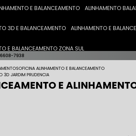
ALINHAMENTO E BALANCEAMENTO
ALINHAMENTO BA
NTO 3D E BALANCEAMENTO
ALINHAMENTO E BALAN
NTO E BALANCEAMENTO ZONA SUL
96608-7938
AUTO ELÉTRICAS
EAMENTOS
OFICINA ALINHAMENTO E BALANCEAMENTO
O 3D JARDIM PRUDENCIA
NCEAMENTO E ALINHAMENTO
RICA MAIS PRÓXIMO
AUTO ELÉTRICA AUTOMOTIVA
RICO TROCA DE BATERIA
OFICINA AUTO ELÉTRICA