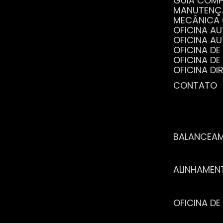
GUIA COM
MANUTENÇ
MECÂNICA
OFICINA 
OFICINA 
OFICINA 
OFICINA 
OFICINA 
OFICINA 
CONTATO
POR QUE 
SERVIÇO 
VANTAGEN
BALANCEA
ALINHAME
OFICINA 