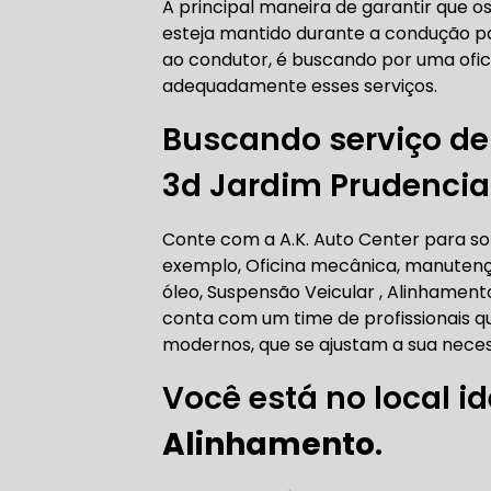
A principal maneira de garantir que o
AUTO ELÉT
esteja mantido durante a condução 
ao condutor, é buscando por uma ofi
adequadamente esses serviços.
Buscando serviço d
AUTO ELÉT
3d Jardim Prudencia
Conte com a A.K. Auto Center para sol
exemplo, Oficina mecânica, manutenç
TROCA CO
óleo, Suspensão Veicular , Alinhamen
conta com um time de profissionais qu
modernos, que se ajustam a sua neces
Você está no local id
TROCA DA
Alinhamento
.