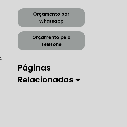
CORREIA DENTADA TENSOR
Orçamento por
Whatsapp
ORREIA DENTADA ZONA SUL
Orçamento pelo
Telefone
,
Páginas
PARO
Relacionadas
 DIREÇÃO HIDRÁULICA
RÁULICA