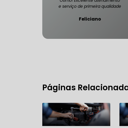
Ótimo! Excelente atendimento
e serviço de primeira qualidade
Feliciano
FREIO DO 
OFICINA 
MECÂNICO
MECÂNICO
Páginas Relacionad
MECÂNICO
OFICINA 
MECÂNICO