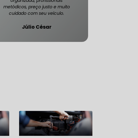
organizada, profissionais
metódicos, preço justo e muito
cuidado com seu veículo.
Júlio César
ATENDE CARRO BLINDADO