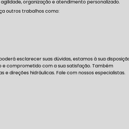
 agilidade, organização e atendimento personalizado.
DENTADA BMW
CORREIA DENTADA MANUTENÇÃO
ça outros trabalhos como:
DENTADA CARRO
CORREIA DENTADA SÃO PAULO
C
DIREÇÕES HIDRÁULICAS
oderá esclarecer suas dúvidas, estamos à sua disposição
o e comprometido com a sua satisfação. Também
HIDRÁULICA E ELÉTRICA MANUTENÇÃO CONSERTO RE
e direções hidráulicas. Fale com nossos especialistas.
IDRÁULICA E ELÉTRICA OFICINA MECÂNICA
IDRÁULICA E ELÉTRICA CONSERTO
MANUTENÇÃO DE
ÃO DIREÇÃO HIDRÁULICA
CONSERTO DIREÇÃO HID