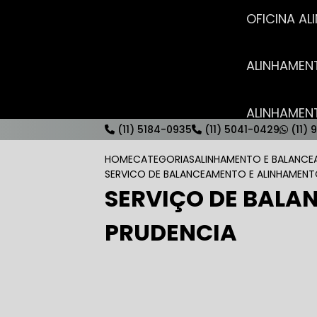
OFICINA 
ALINHAME
ALINHAME
(11) 5184-0935
(11) 5041-0429
(11) 
HOME
CATEGORIAS
ALINHAMENTO E BALANC
SERVICO DE BALANCEAMENTO E ALINHAMENT
SERVIÇO DE BALA
AUTO ELÉT
PRUDENCIA
AUTO ELÉT