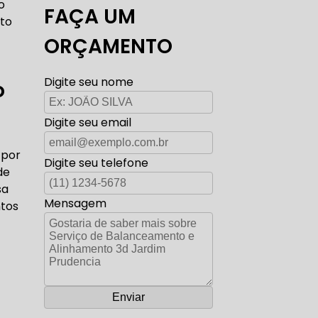
o
FAÇA UM
TO ELÉTRICA CARROS ANTIGOS
to
ORÇAMENTO
Digite seu nome
o
AUTO ELÉTRICA ZONA SUL
Digite seu email
 por
Digite seu telefone
de
CORREIA DENTADA RANGE ROVER
sa
Mensagem
ntos
ADA DISCOVERY