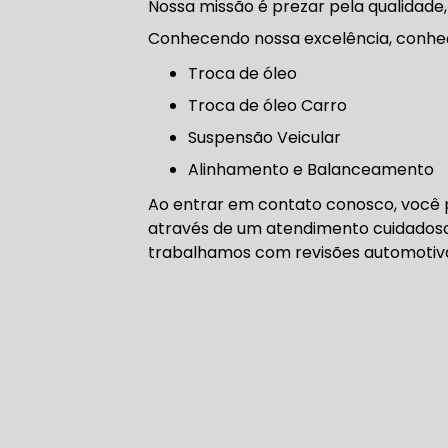
Nossa missão é prezar pela qualidade,
CORREIA 
Conhecendo nossa excelência, conhe
troca de óleo
Troca de óleo Carro
CORREIA 
Suspensão Veicular
Alinhamento e Balanceamento
Ao entrar em contato conosco, você p
através de um atendimento cuidados
DIREÇÃO 
trabalhamos com revisões automotivas 
DIREÇÃO H
DIREÇÃO H
MANUTENÇ