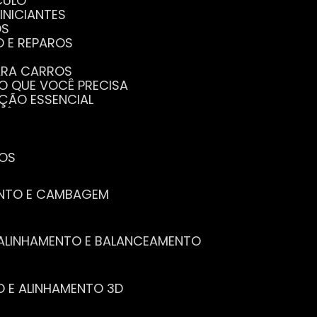
CULO
INICIANTES
OS
O E REPAROS
PARA CARROS
TO QUE VOCÊ PRECISA
NÇÃO ESSENCIAL
CÊ PRECISA SABER
PENHO DO SEU CARRO
ECISA SABER
 SEU CARRO
TOS
ENTO E CAMBAGEM
E ALINHAMENTO E BALANCEAMENTO
O E ALINHAMENTO 3D