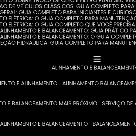
PLETO SOBRE TROCA DE ÓLEO E FILTRO PARA SEU VEÍ
ÃO DE VEÍCULOS CLÁSSICOS: GUIA COMPLETO PARA 
 GERAL: GUIA COMPLETO PARA INICIANTES E CURIOS
AUTO ELÉTRICA: O GUIA COMPLETO PARA MANUTENÇÃ
AUTO ELÉTRICA: O GUIA COMPLETO QUE VOCÊ PRECISA
DE ALINHAMENTO E BALANCEAMENTO: GUIA PRÁTICO 
DE ALINHAMENTO E BALANCEAMENTO: O GUIA COMPLE
DIREÇÃO HIDRÁULICA: GUIA COMPLETO PARA MANUTE
MECÂNICA COMPLETA PARA BLINDADOS: TUDO QUE VO
A REVISÃO AUTOMOTIVA É ESSENCIAL PARA O DESEM
DE ALINHAMENTO E BALANCEAMENTO: O QUE VOCÊ PR
S ESSENCIAIS DA TROCA DE ÓLEO PARA A SAÚDE DO
ALINHAMENTO E BALANCEAMEN
MENTO E ALINHAMENTO
ALINHAMENTO BALANCEAM
NTO E BALANCEAMENTO MAIS PRÓXIMO
SERVIÇO D
DE ALINHAMENTO E BALANCEAMENTO
BALANCEAMENT