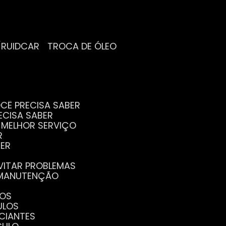
/RUIDCAR
TROCA DE ÓLEO
CÊ PRECISA SABER
ECISA SABER
O MELHOR SERVIÇO
R
BER
EVITAR PROBLEMAS
A MANUTENÇÃO
GOS
ULOS
ICIANTES