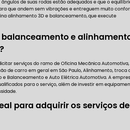
s ângulos de suas rodas estão adequados e que o equilíbri
RICA ABERTA HOJE
AUTO ELÉTRICA SOCORRO
AU
para que andem sem vibrações e entreguem muito confor
cina alinhamento 3D e balanceamento,
que execute
e balanceamento e alinhament
RICA PRÓXIMO DE MIM
AUTO ELÉTRICA SÃO PAULO
?
CORREIAS DENTADAS
icitar serviços do ramo de Oficina Mecãnica Automotiva,
ão de carro em geral em São Paulo, Alinhamento, troca 
RREIA DENTADA
CORREIA DENTADA LAND ROVER
to e Balanceamento e Auto Elétrica Automotiva. A empre
alificados para o serviço, além de investir em equipame
sidade.
eal para adquirir os serviços de
 CORREIA DENTADA DA LAND ROVER
CORREIA DENT