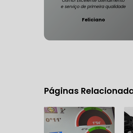
Ótimo! Excelente atendimento
e serviço de primeira qualidade
Feliciano
FREIO DO 
OFICINA 
MECÂNICO
MECÂNICO
Páginas Relacionad
MECÂNICO
OFICINA 
MECÂNICO