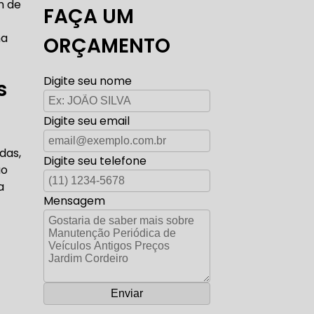
m de
FAÇA UM
TO ELÉTRICA CARROS ANTIGOS
ma
ORÇAMENTO
Digite seu nome
s
AUTO ELÉTRICA ZONA SUL
Digite seu email
das,
Digite seu telefone
ão
CORREIA DENTADA RANGE ROVER
a
Mensagem
ADA DISCOVERY