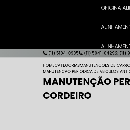
OFICINA 
ALINHAME
ALINHAME
(11) 5184-0935
(11) 5041-0429
(11) 
HOME
CATEGORIAS
MANUTENCOES DE CARRO
MANUTENCAO PERIODICA DE VEICULOS ANT
MANUTENÇÃO PERI
AUTO ELÉT
CORDEIRO
AUTO ELÉT