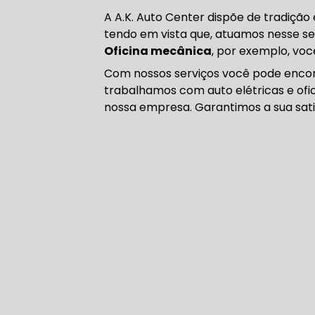
CORREIA 
A A.K. Auto Center dispõe de tradiçã
tendo em vista que, atuamos nesse s
Oficina mecânica
, por exemplo, voc
Com nossos serviços você pode encont
CORREIA 
trabalhamos com auto elétricas e ofic
nossa empresa. Garantimos a sua sati
DIREÇÃO 
DIREÇÃO H
DIREÇÃO H
MANUTENÇ