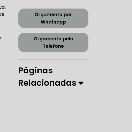
CORREIA DENTADA TENSOR
va,
de
Orçamento por
Whatsapp
ORREIA DENTADA ZONA SUL
e
Orçamento pelo
Telefone
Páginas
PARO
Relacionadas
 DIREÇÃO HIDRÁULICA
RÁULICA