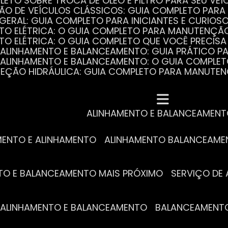
PLETO SOBRE TROCA DE ÓLEO E FILTRO PARA SEU VEÍ
ÃO DE VEÍCULOS CLÁSSICOS: GUIA COMPLETO PARA 
 GERAL: GUIA COMPLETO PARA INICIANTES E CURIOS
AUTO ELÉTRICA: O GUIA COMPLETO PARA MANUTENÇÃ
AUTO ELÉTRICA: O GUIA COMPLETO QUE VOCÊ PRECISA
DE ALINHAMENTO E BALANCEAMENTO: GUIA PRÁTICO 
DE ALINHAMENTO E BALANCEAMENTO: O GUIA COMPLE
DIREÇÃO HIDRÁULICA: GUIA COMPLETO PARA MANUTE
MECÂNICA COMPLETA PARA BLINDADOS: TUDO QUE VO
A REVISÃO AUTOMOTIVA É ESSENCIAL PARA O DESEM
DE ALINHAMENTO E BALANCEAMENTO: O QUE VOCÊ PR
S ESSENCIAIS DA TROCA DE ÓLEO PARA A SAÚDE DO
ALINHAMENTO E BALANCEAMEN
MENTO E ALINHAMENTO
ALINHAMENTO BALANCEAM
NTO E BALANCEAMENTO MAIS PRÓXIMO
SERVIÇO D
DE ALINHAMENTO E BALANCEAMENTO
BALANCEAMENT