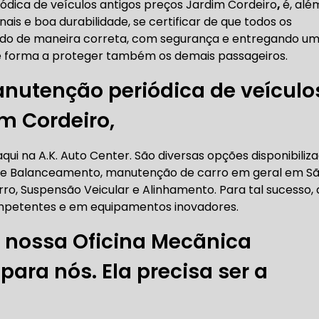
ódica de veículos antigos preços Jardim Cordeiro
,
é, alé
RICA ABERTA HOJE
AUTO ELÉTRICA SOCORRO
AU
is e boa durabilidade, se certificar de que todos os
do de maneira correta, com segurança e entregando u
e forma a proteger também os demais passageiros.
anutenção periódica de veículo
RICA PRÓXIMO DE MIM
AUTO ELÉTRICA SÃO PAULO
m Cordeiro,
CORREIAS DENTADAS
ui na A.K. Auto Center. São diversas opções disponibiliza
 e Balanceamento, manutenção de carro em geral em S
RREIA DENTADA
CORREIA DENTADA LAND ROVER
rro, Suspensão Veicular e Alinhamento. Para tal sucesso, 
ompetentes e em equipamentos inovadores.
 nossa Oficina Mecãnica
 CORREIA DENTADA DA LAND ROVER
CORREIA DENT
ara nós. Ela precisa ser a