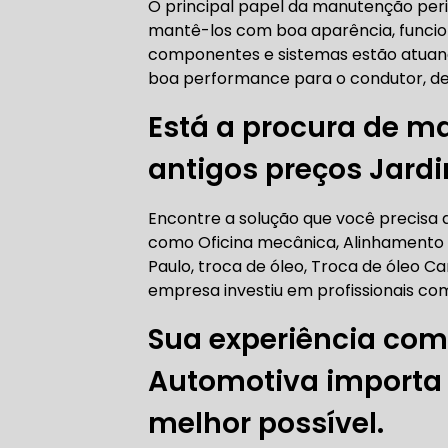
O principal papel da manutenção peri
AUTO ELÉT
mantê-los com boa aparência, funciona
componentes e sistemas estão atuan
boa performance para o condutor, d
Está a procura de m
AUTO ELÉT
antigos preços Jardi
Encontre a solução que você precisa aq
como Oficina mecânica, Alinhamento
TROCA CO
Paulo, troca de óleo, Troca de óleo Ca
empresa investiu em profissionais c
Sua experiência com
TROCA DA
Automotiva importa p
melhor possível.