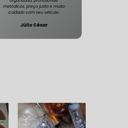
organizada, profissionais
metódicos, preço justo e muito
cuidado com seu veículo.
Júlio César
ATENDE CARRO BLINDADO