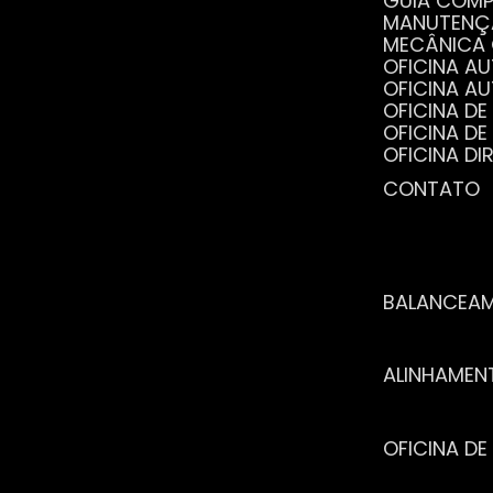
GUIA COM
MANUTENÇ
MECÂNICA
OFICINA 
OFICINA 
OFICINA 
OFICINA 
OFICINA 
OFICINA 
CONTATO
POR QUE 
SERVIÇO 
VANTAGEN
BALANCEA
ALINHAME
OFICINA 