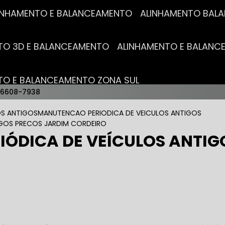
ALINHAMENTO E BALANCEAMENTO
ALINHAMENTO BA
NTO 3D E BALANCEAMENTO
ALINHAMENTO E BALAN
NTO E BALANCEAMENTO ZONA SUL
96608-7938
AUTO ELÉTRICAS
S ANTIGOS
MANUTENCAO PERIODICA DE VEICULOS ANTIGOS
IGOS PRECOS JARDIM CORDEIRO
ÓDICA DE VEÍCULOS ANTIG
RICA MAIS PRÓXIMO
AUTO ELÉTRICA AUTOMOTIVA
RICO TROCA DE BATERIA
OFICINA AUTO ELÉTRICA