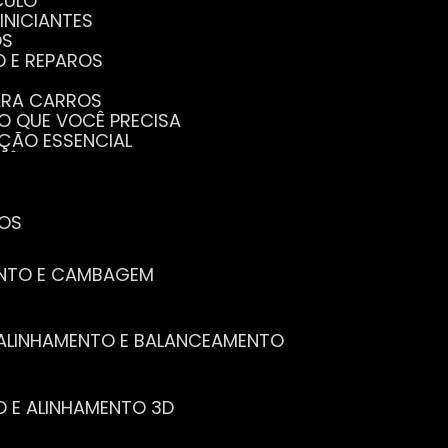
CULO
INICIANTES
OS
O E REPAROS
PARA CARROS
TO QUE VOCÊ PRECISA
NÇÃO ESSENCIAL
CÊ PRECISA SABER
PENHO DO SEU CARRO
ECISA SABER
 SEU CARRO
TOS
ENTO E CAMBAGEM
E ALINHAMENTO E BALANCEAMENTO
O E ALINHAMENTO 3D