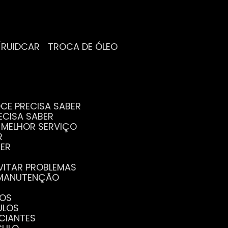
/RUIDCAR
TROCA DE ÓLEO
CÊ PRECISA SABER
ECISA SABER
O MELHOR SERVIÇO
R
BER
EVITAR PROBLEMAS
A MANUTENÇÃO
GOS
ULOS
ICIANTES