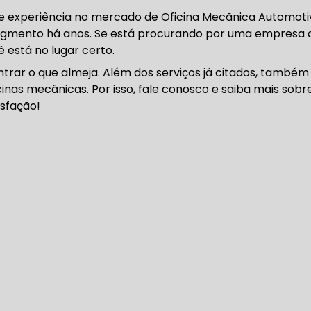
DENTADA BMW
CORREIA DENTADA MANUTENÇÃO
o e experiência no mercado de Oficina Mecãnica Automoti
egmento há anos. Se está procurando por uma empresa 
ê está no lugar certo.
rar o que almeja. Além dos serviços já citados, também
DENTADA CARRO
CORREIA DENTADA SÃO PAULO
C
inas mecânicas. Por isso, fale conosco e saiba mais sobr
sfação!
DIREÇÕES HIDRÁULICAS
HIDRÁULICA E ELÉTRICA MANUTENÇÃO CONSERTO RE
IDRÁULICA E ELÉTRICA OFICINA MECÂNICA
IDRÁULICA E ELÉTRICA CONSERTO
MANUTENÇÃO DE
ÃO DIREÇÃO HIDRÁULICA
CONSERTO DIREÇÃO HID