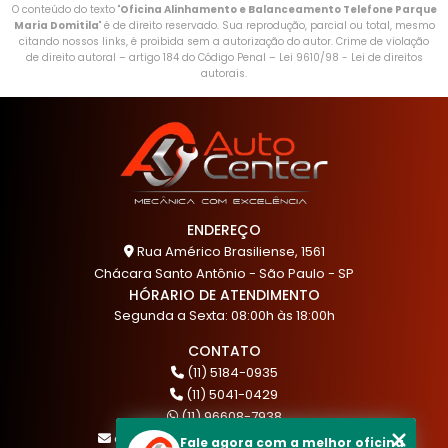
O conteúdo do texto "
Oficina Alinhamento e Balanceamento Telefone Parque
Maria Domitila
" é de direito reservado. Sua reprodução, parcial ou total, mesmo
citando nossos links, é proibida sem a autorização do autor. Crime de violação
de direito autoral – artigo 184 do Código Penal –
Lei 9610/98 - Lei de direitos
autorais
.
ENDEREÇO
Rua Américo Brasiliense, 1561
Chácara Santo Antônio - São Paulo - SP
HÓRARIO DE ATENDIMENTO
Segunda a Sexta: 08:00h às 18:00h
CONTATO
(11) 5184-0935
(11) 5041-0429
(11) 96608-7938
atendimento@akautocenter.com.br
Fale agora com a melhor oficina