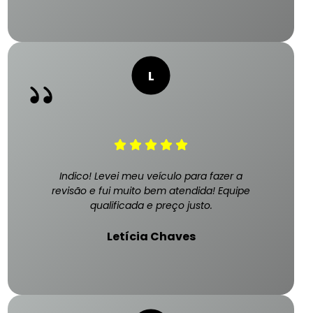
Indico! Levei meu veículo para fazer a
revisão e fui muito bem atendida! Equipe
qualificada e preço justo.
Letícia Chaves