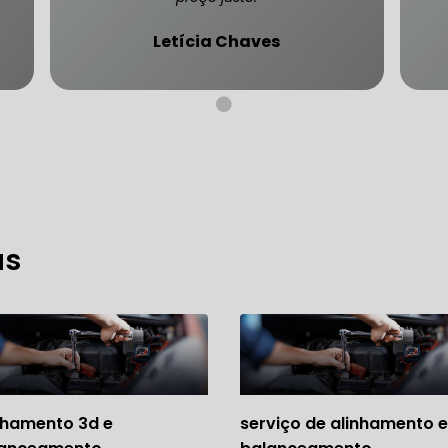
Letícia Chaves
CARRO SÃO PAULO
FREIO DO CARRO ZONA SUL
MANUTENÇÃO DE BLINDADOS
MECÂNICA COMPLETA PARA BLINDADOS
 PARA CONSERTO DE CARRO BLINDADO
as
 PARA CARROS BLINDADOS DE LUXO
OFICINA QUE 
 PARA SUSPENSÃO DE CARRO BLINDADO
MECÂNICA DE AUTOMÓVEIS BLINDADOS
nhamento 3d e
serviço de alinhamento e
 PARA REVISÃO PREVENTIVA DE BLINDADOS