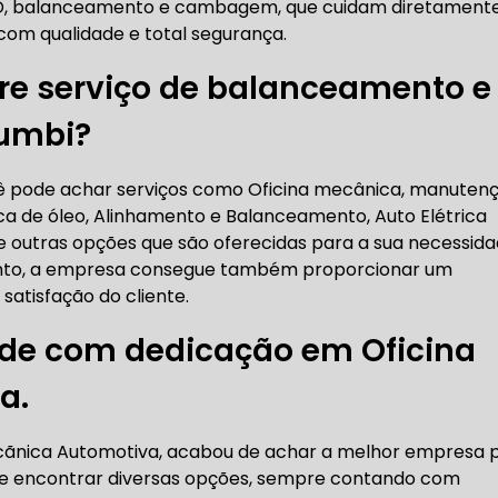
3D, balanceamento e cambagem, que cuidam diretament
RICA ABERTA HOJE
AUTO ELÉTRICA SOCORRO
AU
com qualidade e total segurança.
re serviço de balanceamento e
umbi?
RICA PRÓXIMO DE MIM
AUTO ELÉTRICA SÃO PAULO
cê pode achar serviços como Oficina mecânica, manuten
ca de óleo, Alinhamento e Balanceamento, Auto Elétrica
CORREIAS DENTADAS
e outras opções que são oferecidas para a sua necessida
ento, a empresa consegue também proporcionar um
RREIA DENTADA
CORREIA DENTADA LAND ROVER
atisfação do cliente.
ade com dedicação em Oficina
a.
 CORREIA DENTADA DA LAND ROVER
CORREIA DENT
ecãnica Automotiva, acabou de achar a melhor empresa 
ode encontrar diversas opções, sempre contando com