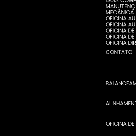
GUIA COM
MANUTENÇ
MECÂNICA
OFICINA 
OFICINA 
OFICINA 
OFICINA 
OFICINA 
OFICINA 
CONTATO
POR QUE 
SERVIÇO 
VANTAGEN
BALANCEA
ALINHAME
OFICINA 