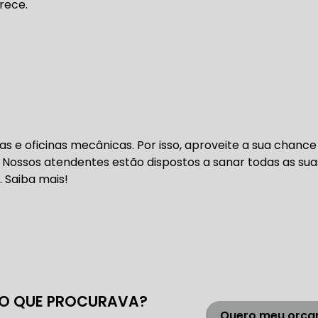
rece.
DENTADA BMW
CORREIA DENTADA MANUTENÇÃO
DENTADA CARRO
CORREIA DENTADA SÃO PAULO
C
DIREÇÕES HIDRÁULICAS
s e oficinas mecânicas. Por isso, aproveite a sua chance
 Nossos atendentes estão dispostos a sanar todas as sua
HIDRÁULICA E ELÉTRICA MANUTENÇÃO CONSERTO RE
. Saiba mais!
IDRÁULICA E ELÉTRICA OFICINA MECÂNICA
IDRÁULICA E ELÉTRICA CONSERTO
MANUTENÇÃO DE
ÃO DIREÇÃO HIDRÁULICA
CONSERTO DIREÇÃO HID
O QUE PROCURAVA?
Quero meu orç