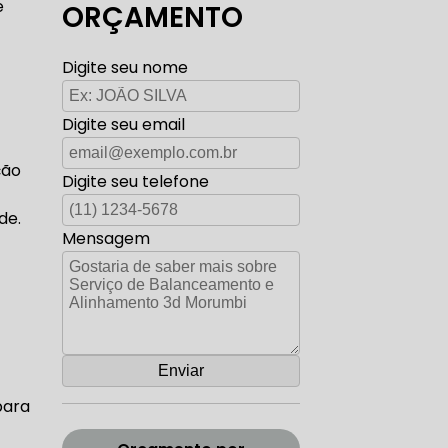
e
ORÇAMENTO
TO ELÉTRICA CARROS ANTIGOS
Digite seu nome
Digite seu email
AUTO ELÉTRICA ZONA SUL
ção
Digite seu telefone
de.
Mensagem
CORREIA DENTADA RANGE ROVER
ADA DISCOVERY
para