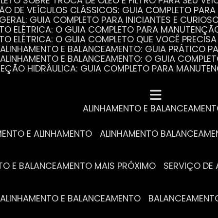
PLETO SOBRE TROCA DE ÓLEO E FILTRO PARA SEU VEÍ
ÃO DE VEÍCULOS CLÁSSICOS: GUIA COMPLETO PARA 
 GERAL: GUIA COMPLETO PARA INICIANTES E CURIOS
AUTO ELÉTRICA: O GUIA COMPLETO PARA MANUTENÇÃ
AUTO ELÉTRICA: O GUIA COMPLETO QUE VOCÊ PRECISA
DE ALINHAMENTO E BALANCEAMENTO: GUIA PRÁTICO 
DE ALINHAMENTO E BALANCEAMENTO: O GUIA COMPLE
DIREÇÃO HIDRÁULICA: GUIA COMPLETO PARA MANUTE
MECÂNICA COMPLETA PARA BLINDADOS: TUDO QUE VO
A REVISÃO AUTOMOTIVA É ESSENCIAL PARA O DESEM
DE ALINHAMENTO E BALANCEAMENTO: O QUE VOCÊ PR
S ESSENCIAIS DA TROCA DE ÓLEO PARA A SAÚDE DO
ALINHAMENTO E BALANCEAMEN
MENTO E ALINHAMENTO
ALINHAMENTO BALANCEAM
NTO E BALANCEAMENTO MAIS PRÓXIMO
SERVIÇO D
DE ALINHAMENTO E BALANCEAMENTO
BALANCEAMENT