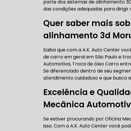
parte dos sistemas de alinhamento 
AUTO ELÉT
das condições adequadas para dirigir 
Quer saber mais sob
alinhamento 3d Mor
AUTO ELÉT
Saiba que com a A.K. Auto Center vo
de carro em geral em São Paulo e tro
Automotiva, Troca de óleo Carro entr
Se diferenciado dentro de seu segm
TROCA CO
atendimento cuidadoso e que busca a s
Excelência e Qualid
Mecãnica Automotiv
TROCA DA
Se estiver procurando por Oficina M
isso. Com a A.K. Auto Center você p