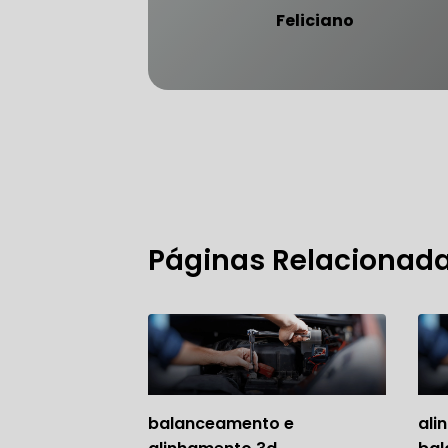
Feliciano
FREIO DO 
OFICINA 
MECÂNICO
Páginas Relacionad
MECÂNICO
MECÂNICO
OFICINA 
balanceamento e
ali
MECÂNICO