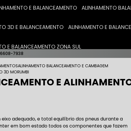
ALINHAMENTO E BALANCEAMENTO
ALINHAMENTO BA
NTO 3D E BALANCEAMENTO
ALINHAMENTO E BALAN
NTO E BALANCEAMENTO ZONA SUL
96608-7938
AUTO ELÉTRICAS
EAMENTOS
ALINHAMENTO BALANCEAMENTO E CAMBAGEM
TO 3D MORUMBI
NCEAMENTO E ALINHAMENT
RICA MAIS PRÓXIMO
AUTO ELÉTRICA AUTOMOTIVA
RICO TROCA DE BATERIA
OFICINA AUTO ELÉTRICA
m eixo adequado, e total equilíbrio dos pneus durante a
manter em bom estado todos os componentes que fazem