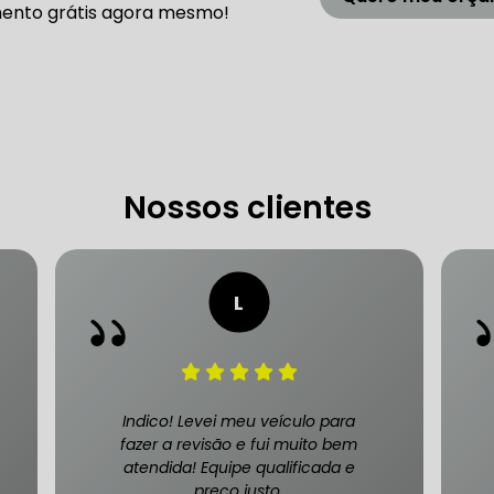
ento grátis agora mesmo!
 DE DIREÇÃO HIDRÁULICA
OFICINA DIREÇÃO HIDRÁU
HIDRÁULICA MANUTENÇÃO
DIREÇÃO HIDRÁULICA SÃ
IDRÁULICA ZONA SUL
FREIOS AUTOMOTIVOS
Nossos clientes
CARRO
ESPECIALISTA EM FREIO AUTOMOTIVO
FREI
S MANUTENÇÃO
SISTEMA DE FREIOS AUTOMOTIVOS
Indico! Levei meu veículo para
fazer a revisão e fui muito bem
atendida! Equipe qualificada e
 FREIO ABS
MANUTENÇÃO DE FREIOS AUTOMOTIVO
preço justo.