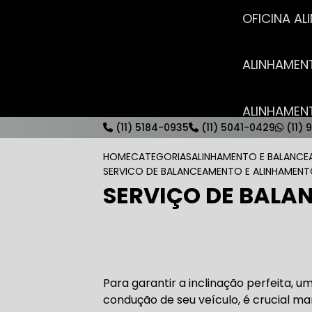
OFICINA 
ALINHAME
ALINHAME
(11) 5184-0935
(11) 5041-0429
(11) 
HOME
CATEGORIAS
ALINHAMENTO E BALANC
SERVICO DE BALANCEAMENTO E ALINHAMEN
SERVIÇO DE BALA
AUTO ELÉT
AUTO ELÉT
Para garantir a inclinação perfeita, u
condução de seu veículo, é crucial 