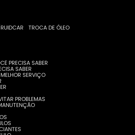
/RUIDCAR
TROCA DE ÓLEO
CÊ PRECISA SABER
ECISA SABER
O MELHOR SERVIÇO
R
BER
EVITAR PROBLEMAS
A MANUTENÇÃO
GOS
ULOS
ICIANTES