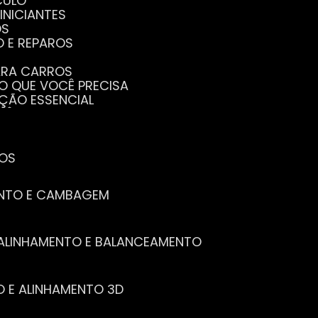
CULO
INICIANTES
OS
O E REPAROS
PARA CARROS
TO QUE VOCÊ PRECISA
NÇÃO ESSENCIAL
CÊ PRECISA SABER
PENHO DO SEU CARRO
ECISA SABER
 SEU CARRO
TOS
ENTO E CAMBAGEM
E ALINHAMENTO E BALANCEAMENTO
O E ALINHAMENTO 3D