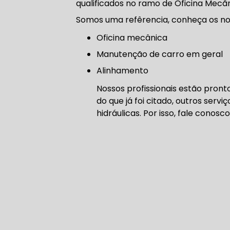
qualificados no ramo de Oficina Mecã
CORREIA 
Somos uma refêrencia, conheça os nos
Oficina mecânica
manutenção de carro em geral
CORREIA 
Alinhamento
Nossos profissionais estão pro
do que já foi citado, outros serv
hidráulicas. Por isso, fale conosco
DIREÇÃO 
DIREÇÃO H
DIREÇÃO H
MANUTENÇ