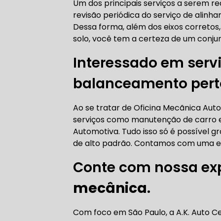
Um dos principais serviços a serem r
AUTO ELÉT
revisão periódica do serviço de alin
Dessa forma, além dos eixos corretos,
solo, você tem a certeza de um conjun
Interessado em serv
AUTO ELÉT
balanceamento pert
Ao se tratar de Oficina Mecãnica Aut
serviços como manutenção de carro em
TROCA CO
Automotiva. Tudo isso só é possível gr
de alto padrão. Contamos com uma eq
Conte com nossa ex
TROCA DA
mecânica
.
Com foco em São Paulo, a A.K. Auto C