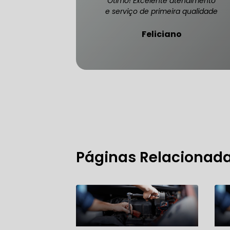
Ótimo! Excelente atendimento
e serviço de primeira qualidade
Feliciano
FREIO DO 
OFICINA 
MECÂNICO
MECÂNICO
Páginas Relacionad
MECÂNICO
OFICINA 
MECÂNICO