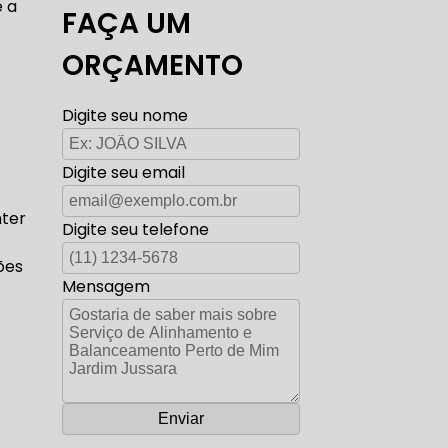
é a
FAÇA UM
TO ELÉTRICA CARROS ANTIGOS
ORÇAMENTO
Digite seu nome
AUTO ELÉTRICA ZONA SUL
Digite seu email
nter
Digite seu telefone
CORREIA DENTADA RANGE ROVER
ões
Mensagem
ADA DISCOVERY