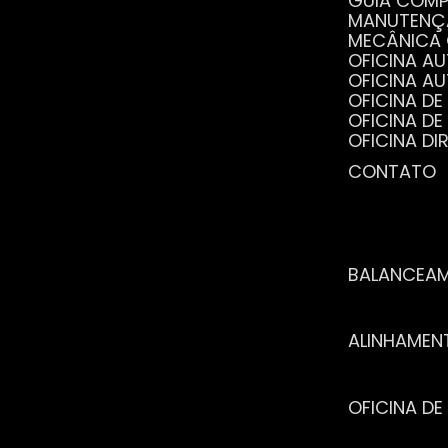
GUIA COM
MANUTENÇ
MECÂNICA
OFICINA 
OFICINA 
OFICINA 
OFICINA 
OFICINA 
OFICINA 
CONTATO
POR QUE 
SERVIÇO 
VANTAGEN
BALANCEA
ALINHAME
OFICINA 