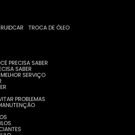
/RUIDCAR
TROCA DE ÓLEO
CÊ PRECISA SABER
ECISA SABER
O MELHOR SERVIÇO
R
BER
EVITAR PROBLEMAS
A MANUTENÇÃO
GOS
ULOS
ICIANTES