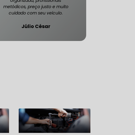
organizada, profissionais
metódicos, preço justo e muito
cuidado com seu veículo.
Júlio César
ATENDE CARRO BLINDADO