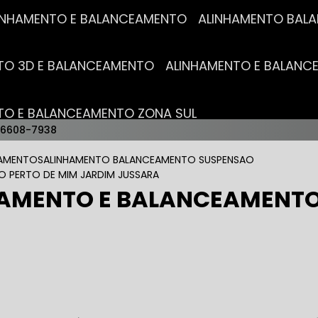
ALINHAMENTO E BALANCEAMENTO
ALINHAMENTO BA
NTO 3D E BALANCEAMENTO
ALINHAMENTO E BALAN
NTO E BALANCEAMENTO ZONA SUL
96608-7938
AUTO ELÉTRICAS
EAMENTOS
ALINHAMENTO BALANCEAMENTO SUSPENSAO
O PERTO DE MIM JARDIM JUSSARA
HAMENTO E BALANCEAMENTO
RICA MAIS PRÓXIMO
AUTO ELÉTRICA AUTOMOTIVA
RICO TROCA DE BATERIA
OFICINA AUTO ELÉTRICA