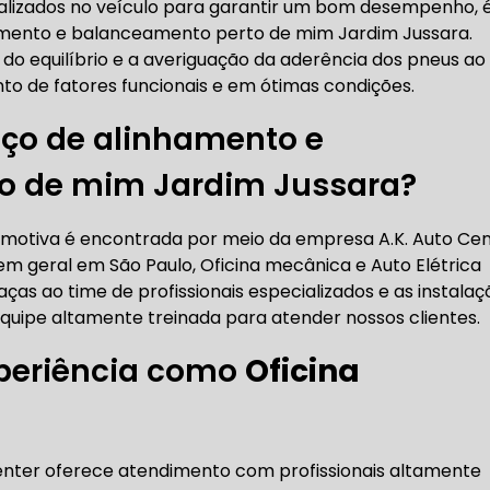
ealizados no veículo para garantir um bom desempenho, 
RICA ABERTA HOJE
AUTO ELÉTRICA SOCORRO
AU
hamento e balanceamento perto de mim Jardim Jussara.
 do equilíbrio e a averiguação da aderência dos pneus ao
to de fatores funcionais e em ótimas condições.
iço de alinhamento e
RICA PRÓXIMO DE MIM
AUTO ELÉTRICA SÃO PAULO
o de mim Jardim Jussara?
CORREIAS DENTADAS
omotiva é encontrada por meio da empresa A.K. Auto Ce
 geral em São Paulo, Oficina mecânica e Auto Elétrica
RREIA DENTADA
CORREIA DENTADA LAND ROVER
aças ao time de profissionais especializados e as instalaç
uipe altamente treinada para atender nossos clientes.
periência como
Oficina
 CORREIA DENTADA DA LAND ROVER
CORREIA DENT
enter oferece atendimento com profissionais altamente