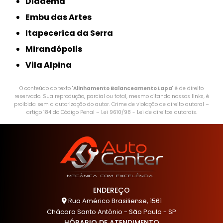
Diadema
Embu das Artes
Itapecerica da Serra
Mirandópolis
Vila Alpina
O conteúdo do texto "
Alinhamento Balanceamento Lapa
" é de direito
reservado. Sua reprodução, parcial ou total, mesmo citando nossos links, é
proibida sem a autorização do autor. Crime de violação de direito autoral –
artigo 184 do Código Penal –
Lei 9610/98 - Lei de direitos autorais
.
ENDEREÇO
Rua Américo Brasiliense, 1561
Chácara Santo Antônio - São Paulo - SP
HÓRARIO DE ATENDIMENTO