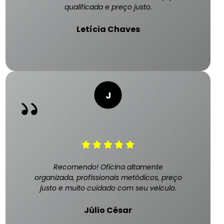
qualificada e preço justo.
Letícia Chaves
Recomendo! Oficina altamente
organizada, profissionais metódicos, preço
justo e muito cuidado com seu veículo.
Júlio César