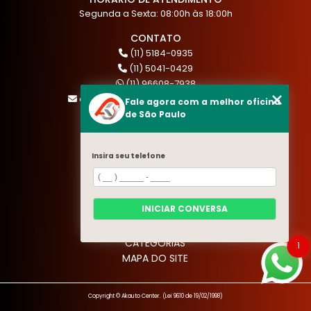
Segunda a Sexta: 08:00h às 18:00h
CONTATO
(11) 5184-0935
(11) 5041-0429
(11) 96608-7938
atendimento@akautocenter.com.br
Fale agora com a melhor oficina
de São Paulo
MENU
Insira seu telefone
HOME
QUEM SOMOS
SERVIÇOS
INICIAR CONVERSA
BLOG
CONTATO
CATEGORIAS
1
MAPA DO SITE
Copyright © Akauto Center. (Lei 9610 de 19/02/1998)