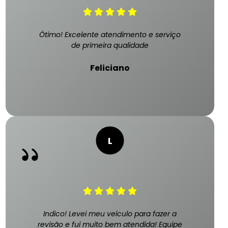
Ótimo! Excelente atendimento e serviço
de primeira qualidade
Feliciano
Indico! Levei meu veículo para fazer a
revisão e fui muito bem atendida! Equipe